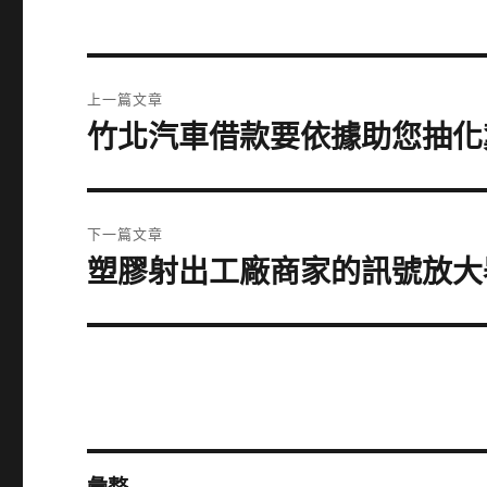
文
上一篇文章
章
竹北汽車借款要依據助您抽化
上
一
導
篇
覽
文
下一篇文章
章:
塑膠射出工廠商家的訊號放大
下
一
篇
文
章: