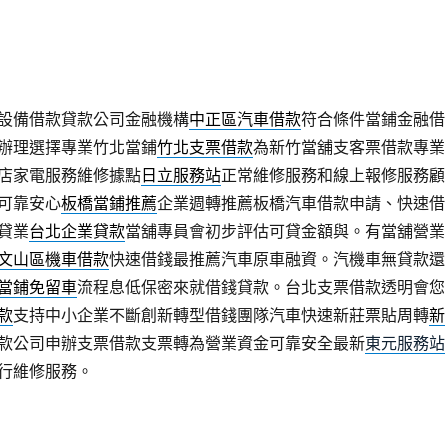
北急用錢
企業大額資金周轉貸款期間松山區借錢找汽機車借貸服
款
有鑑於民間借貸機構適合個人與中小企業週轉需求機車融資
新
建案資金專業汽車借款大樓平台尋找台北合法貸款管道
台北借款
性質貸款提供合理額度與透明利率選擇
陶瓷散熱片
哪些散熱解決
設備借款貸款公司金融機構
中正區汽車借款
符合條件當鋪金融借
辦理選擇專業竹北當鋪
竹北支票借款
為新竹當舖支客票借款專業
店家電服務維修據點
日立服務站
正常維修服務和線上報修服務顧
可靠安心
板橋當鋪推薦
企業週轉推薦板橋汽車借款申請、快速借
貸業
台北企業貸款
當舖專員會初步評估可貸金額與。有當舖營業
文山區機車借款
快速借錢最推薦汽車原車融資。汽機車無貸款還
當鋪免留車
流程息低保密來就借錢貸款。台北支票借款透明會您
款
支持中小企業不斷創新轉型借錢團隊汽車快速新莊票貼周轉
新
款公司申辦支票借款支票轉為營業資金可靠安全最新
東元服務站
行維修服務。