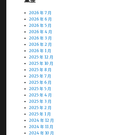
彙整
2026 年 7 月
2026 年 6 月
2026 年 5 月
2026 年 4 月
2026 年 3 月
2026 年 2 月
2026 年 1 月
2025 年 12 月
2025 年 10 月
2025 年 8 月
2025 年 7 月
2025 年 6 月
2025 年 5 月
2025 年 4 月
2025 年 3 月
2025 年 2 月
2025 年 1 月
2024 年 12 月
2024 年 11 月
2024 年 10 月