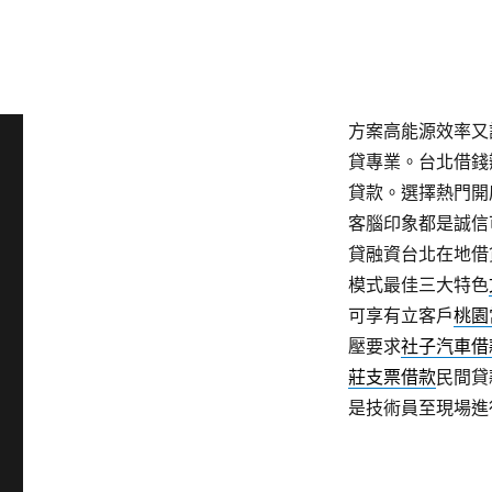
二胎安心有保障
竹
務之
松山區汽車借
莊機車借款
救急站
跟汽機車貸款擔保
方案高能源效率又
貸專業。台北借錢
貸款。選擇熱門開
客腦印象都是誠信
貸融資台北在地借
模式最佳三大特色
可享有立客戶
桃園
壓要求
社子汽車借
莊支票借款
民間貸
是技術員至現場進