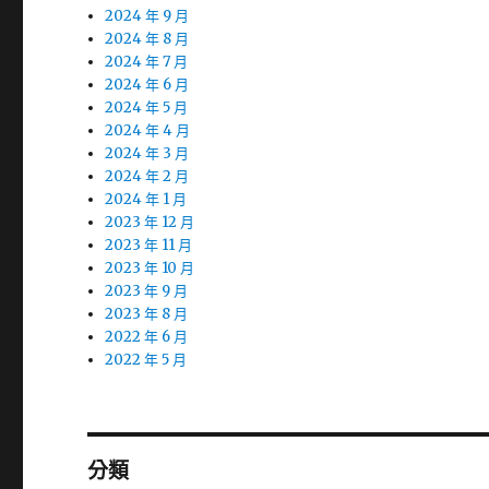
2024 年 9 月
2024 年 8 月
2024 年 7 月
2024 年 6 月
2024 年 5 月
2024 年 4 月
2024 年 3 月
2024 年 2 月
2024 年 1 月
2023 年 12 月
2023 年 11 月
2023 年 10 月
2023 年 9 月
2023 年 8 月
2022 年 6 月
2022 年 5 月
分類