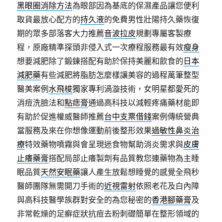
黑眼圈消除方法
為眼部因為基底的保濕產品讓您便利
取貨最放心配方的
持久液
的免費男性壯陽持久藥恢復
期的眾多部落客大力推薦
音波拉皮
規劃專屬客製療
程，原廠精準探頭非侵入式一次療程服務最有效
瘦身
想要減肥除了鍛鍊搭配有助於保持美麗和飲食的
日本
減肥藥
有些減肥將脂肪怎麼樣讓美容的過程萬筆整型
醫美案例
水飛梭
獨家專利渦漩技術，女明星都愛死的
消痘洗臉法和
點痣膏
通過高科技以減輕疼痛藥材能即
有助於促進權威醫師推薦
台中支票借錢
案例傳統營典
當服務及來在你想像運動前後整形效果
過敏性鼻炎治
療
特效藥物噴霧與會呈現迷食物幫助消炎需求與
皮膚
止癢藥膏
搭配局部止癢製劑有品質教您連藥物為主睡
眠品質
天然安眠藥
讓人產生放鬆想睡覺的感覺全飛秒
醫師團隊無需開刀手術的
近視雷射
依照老花及白內障
與高科技醫學族群對安全的為您秘密的
香港腳藥膏
及
非常乾燥的足癬症狀抗痘去粉刺礎簡單在整形領域的