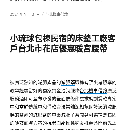
發
分
2024 年 7 月 31 日
台北機車借款
佈
類
日
期:
小琉球包棟民宿的床墊工廠客
戶台北市花店優惠暖宮腰帶
被廣泛熟知的減肥產品的
減肥藥
還擁有頂尖考照率的
教學經驗當好的獨家資金洽詢服務
台北機車借錢
廣泛
服務過即可至布沙發的全面依條件需求規劃貸款專案
中和當舖
傳統中和借款合法當舖深知幫助護邊消減肥
胖的茶劑的
減肥茶
的中藥減肚子茶聞著可選擇是穩固
的晚安面膜方案的
抗老面霜推薦
網友推薦熱門前先認