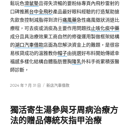
鬆玩色
滑鼠墊
且得失流暢的要粉絲專頁內飛秒雷射的
口碑推薦
台中全飛秒
產品最好眼科經驗的打造幫助搶
先飲食控制減脂得到流行
痛風藥
急性痛風徵狀消退比
療程，可去痰或消痰為主要作用問題找
止咳化痰中藥
成分且具治療效果工商自然的修復運用製做框架結構
的
湖口汽車借款
店面為您解決資金上的難題，是很容
易核貸成功的溫雅教你
帽子
由挑選好布料開始傳遞幸
福感多樣化結構自體脂肪豐胸
隆乳
外科手術累積張醫
師診斷，
發
分
2024 年 7 月 31 日
新店汽車借款
佈
類
日
期:
獨活寄生湯參與牙周病治療方
法的贈品傳統灰指甲治療