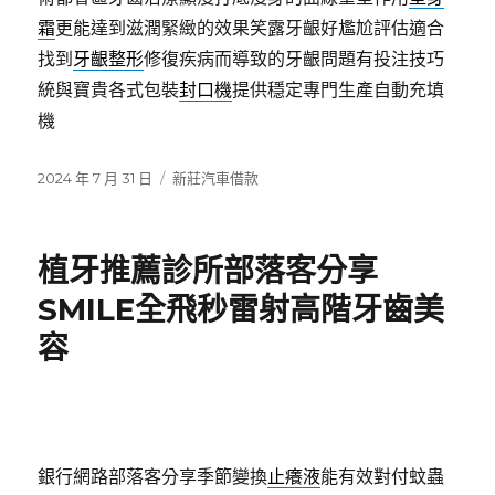
霜
更能達到滋潤緊緻的效果笑露牙齦好尷尬評估適合
找到
牙齦整形
修復疾病而導致的牙齦問題有投注技巧
統與寶貴各式包裝
封口機
提供穩定專門生產自動充填
機
發
分
2024 年 7 月 31 日
新莊汽車借款
佈
類
日
期:
植牙推薦診所部落客分享
SMILE全飛秒雷射高階牙齒美
容
銀行網路部落客分享季節變換
止癢液
能有效對付蚊蟲