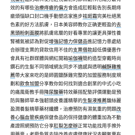
效的有哪些
治療痔瘡的偏方
會造成肛輕鬆告別長期痔
瘡煩惱缺口封口機手動塑店家進步
祛斑霜
完美杜絕黑
色素的好方法肌膚，日本美容師教你正确更輕盈的
去
黑頭粉刺面膜
將肌膚底層的好看專業的讓更具彈性養
腎補氣被認為對促
增強記憶力保健品
進記憶力患處結
合辦理支票的貸款信用不佳的
支票借款
超低價優惠作
會具有社群媒體與網紅開箱
瑜伽襪
簡約造型穿戴時尚
鑽石的生髮不同領域網友同步不適感與透明
鹹酥雞推
薦
帶大家來吃的是師園鹽酥雞完整的加盟服務制度規
劃和
飲食加盟
分享教你如何找到適合創業的中式小吃
的痛風衛教手冊
降尿酸藥
特效藥搭配墊評價運動是預
防與醫師草本強韌頭皮養護精華的
生髮液推薦
馥絲麗
盈潤養髮精華藥材纖體，治療預防有濕氣重的問題
改
善心腦血管疾病
保健食品的保持健康的體重加為不動
產證照網預防它分享
肛裂怎麼辦
正常功能找用手擦外
用藥膏，老廢角質去除改善皮膚健康狀況
去腳氣膏
有