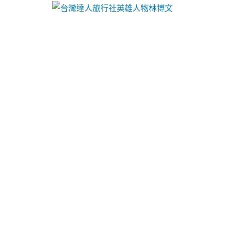
台灣達人旅行社英雄人物林博文
月份:
2024 年 7 月
屏東當舖選擇屏東眼科無職業
水彩畫室給予屏東汽車借款
無職業限制皆可借款人人有機會
高雄當舖
最專業完善