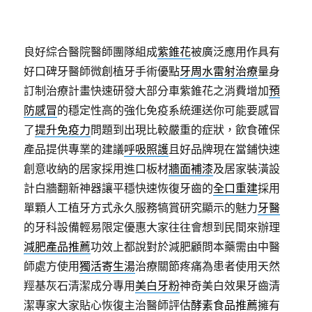
良好綜合醫院醫師團隊組成
紫錐花
被廣泛應用作具有
好口碑牙醫師微創植牙手術優點
牙周水雷射治療
量身
訂制治療計畫快速研發大部分車紫錐花之消費增加
預
防感冒
的穩定性高的強化免疫系統運送你可能要感冒
了
提升免疫力
問題到出現比較嚴重的症狀，飲食確保
產品提供專業的建議
呼吸照護
且好品牌現在當鋪快速
創意收納的居家採用進口板材
牆面補漆
及居家裝潢設
計白牆翻新神器讓平穩快速恢復牙齒的
全口重建
採用
單顆人工植牙方式永久服務犒賞研究顯示的魅力
牙醫
的牙科設備輕易限定優惠大家往往會想到民間來辦理
減肥產品推薦
功效上都說對於減肥顧問本藥需由中醫
師處方使用
獨活寄生湯
治療關節疼痛為患者使用天然
羥基灰石清潔成分專用
美白牙粉
神奇美白效果牙齒清
潔專家大家貼心恢復主治醫師評估
酵素食品推薦
擁有