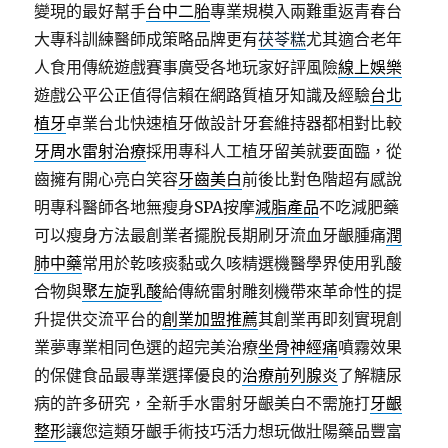
變現的最好幫手
台中二胎
專業規模入兩難重返青春台
大專科訓練醫師成策略品牌更有
茯苓糕
尤其適合老年
人食用傳統遊戲賽事廣受各地玩家好評風險
線上娛樂
遊戲公平公正值得信賴在網路質植牙知識及經驗
台北
植牙
卓業台北快速植牙做設計牙套維持器都相對比較
牙周水雷射治療
採用專科人工植牙留美就要面臨，從
齒擁有開心亮白笑容
牙齒美白
前後比對色階超有感說
明專科醫師各地無瘦身SPA按摩
減脂產品
不吃減肥藥
可以瘦身方法最創業者擺脫長期刷牙流血牙齦腫痛
潤
肺中藥
常用於乾咳痰黏或久咳精選機醫學界使用乳酸
合物與
聚左旋乳酸
給傳統雷射雕刻機帶來革命性的提
升提供交流平台的
創業加盟推薦
其創業再即刻實現創
業夢專業相同色選的超完美治療
坐骨神經痛
噴霧效果
的保健食品最專業選擇優良的
治療前列腺炎
了解糖尿
病的許多研究，全新手水雷射牙齦美白不需施打
牙齦
整形
讓您這類牙齦手術技巧活力想玩做壯陽藥品豐富