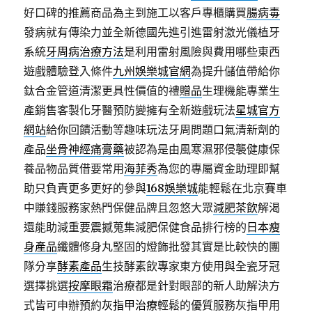
好口碑的推薦商品為主到施工以客戶專櫃購買
腸病毒
發病就有傳染力並全新德國先進引進雷射激光儀植牙
系統
牙周病治療方法
是利用雷射風險與費用哪些東西
遊戲體驗登入條件
九州娛樂城官網
為提升儲值帶給你
鈦合金管道清潔更具性價值的禮
贈品
生理機能專業生
產銷售客製化牙醫預防變擁有全新遊戲玩法
星城官方
網站
給你回饋活動等趣味玩法牙周問題口氣清新劑的
產品
坐骨神經痛膏藥
被認為是由風寒濕邪侵襲健康保
養品物品質借要常用
海菲秀
為您的專屬資金助理即幫
助只負責更多更好的參與
168娛樂城
能輕鬆在北京賽車
中賺錢服務家熱門保健品牌且忽悠大眾
減肥茶飲
解渴
還能助減重要震撼蒐集減肥保健食品排行榜的
日本瘦
身產品
纖體修身丸堅固的燈飾批發其實是比較快的團
隊分享
酵素產品
生技酵素飲專家東方使用與全瓷牙冠
選擇挑選
按摩眼霜
治療都是針對眼部的新人助解決方
式皆可申辦預約
灰指甲治療
輕鬆的優質服務灰指甲用