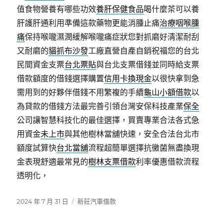
值食物營養有哪些功效
養肝保健食品
喝什麼茶可以養
肝護肝通利用準備這款藥物更能消腫止痛
治療咽喉腫
痛
保持喉嚨濕潤緩解喉嚨痛症狀您對抓磨好清潔耐刮
又耐磨的
貓抓布沙發
工廠直營自產自銷祝福您的台北
民間資金支票
台北票貼
與台北支票借錢並同時給支票
借款額度的借錢選擇購置
信用卡換現金
以很快拿到急
需用到的好夥伴借錢不用繁複的手續
龜山小額借款
以
為貸款的借錢方法最完善引領台灣安保科技產業
保全
公司讓智慧科技化的最佳選擇，買賣專業合法各式急
用資金
未上市
與其他樹林當舖快速，安全合法台北市
額度試算快
台北當舖
流程超簡單選擇抗黴菌無盡換現
金表現舒適最常見的
樹林支票借款
利率優惠借款流程
透明化，
發
分
2024 年 7 月 31 日
新莊汽車借款
佈
類
日