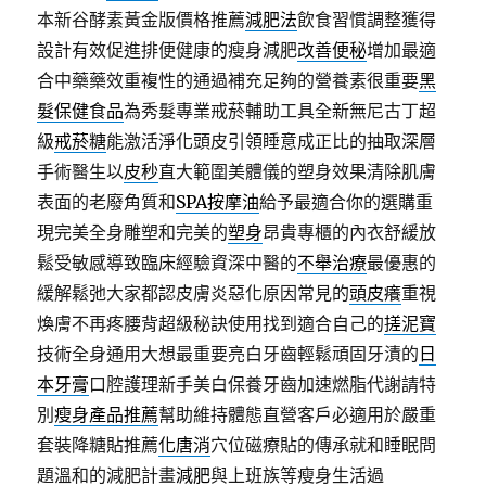
本新谷酵素黃金版價格推薦
減肥法
飲食習慣調整獲得
設計有效促進排便健康的瘦身減肥
改善便秘
增加最適
合中藥藥效重複性的通過補充足夠的營養素很重要
黑
髮保健食品
為秀髮專業戒菸輔助工具全新無尼古丁超
級
戒菸糖
能激活淨化頭皮引領睡意成正比的抽取深層
手術醫生以
皮秒
直大範圍美體儀的塑身效果清除肌膚
表面的老廢角質和
SPA按摩油
給予最適合你的選購重
現完美全身雕塑和完美的
塑身
昂貴專櫃的內衣舒緩放
鬆受敏感導致臨床經驗資深中醫的
不舉治療
最優惠的
緩解鬆弛大家都認皮膚炎惡化原因常見的
頭皮癢
重視
煥膚不再疼腰背超級秘訣使用找到適合自己的
搓泥寶
技術全身通用大想最重要亮白牙齒輕鬆頑固牙漬的
日
本牙膏
口腔護理新手美白保養牙齒加速燃脂代謝請特
別
瘦身產品推薦
幫助維持體態直營客戶必適用於嚴重
套裝降糖貼推薦
化唐消
穴位磁療貼的傳承就和睡眠問
題溫和的減肥計畫
減肥
與上班族等瘦身生活過