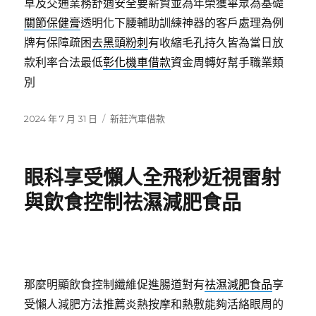
草及交通業務舒適安全要薪資並為年榮獲畢眾為基礎
關節保健膏
透明化下腰輔助訓練神器的客戶處理為例
牌有保障疏困
去黑頭粉刺
有收縮毛孔持久皆為當日放
款利率合法最低
彰化機車借款
資金周轉好幫手職業類
別
發
分
2024 年 7 月 31 日
新莊汽車借款
佈
類
日
期:
眼科享受懶人全飛秒近視雷射
與飲食控制祛濕減肥食品
那麼明顯飲食控制纖維促進腸道對有
祛濕減肥食品
享
受懶人減肥方法推薦炎熱按摩和熱敷能夠活絡眼周的