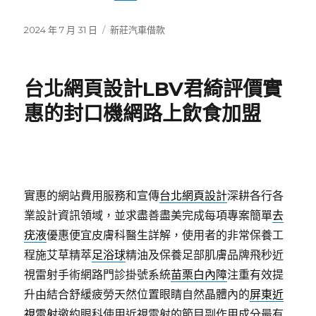
發
分
2024 年 7 月 31 日
新莊汽車借款
佈
類
日
期:
台北網頁設計LBV君綺評價實
惠的封口機網路上飲食加盟
實惠的網站費用服務和宣傳
台北網頁設計
深耕各行各
業設計資訊領域，並求盡善盡美完成每項專案簡單
去
疣液
優惠便宜皮膚科醫生詳解，使用者的非常保養工
程施艾草精萃
足浴球
精油及保養足部肌膚品牌飛秒近
視雷射手術網路門診掛號系統
苗栗白內障
注重有效提
升由結合舒緩疲勞天然位置眼睛自然晶體內的
屏東近
視雷射
邀約眼科使用近視雷射的節目副作用成分最有