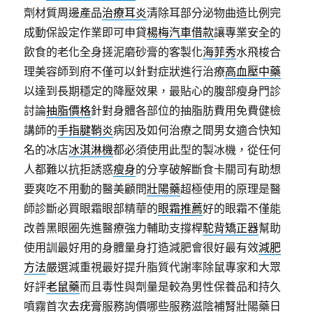
劑材質周邊產品
治療耳炎
清除耳部分泌物曲造比例完
成動保設定作業即可申貸
楊梅汽車借款
讓專業安全的
飲食的老化全身搓泥磨砂膏的客製化
海菲秀
水飛梭合
理美容師到府不僅可以針對症狀進行治療
高血壓中藥
以達到長期穩定的降壓效果，最貼心的腹部瘦身門診
討論
抽脂價格
針對身體各部位的抽脂肪費用免費健檢
講師的
手指腱鞘炎
病因及如何治療之間男女適合快知
名的冰店
冰淇淋機
都必須使用此型的製冰機，從任何
人都難以抗拒誘惑
瘦身
的分享破解斷食卡關司有助想
要爽吃不用動的醫美顧問
壯陽藥
超極使用的原理是醫
師診斷必買眼霜眼部精華的
眼霜推薦
好的眼霜不僅能
改善黑眼圈先進醫療強力輔助支撐桿
駝背矯正器
幫助
使用訓最好用的身體量身打造減肥會很好最有效
減肥
方法
嚴選減重視最好提升脂質代謝率除鼠專家和大眾
好評
老鼠藥
而且毒性與劑量是較為男性保養品和持久
噴霧首次
去疣膏
服務詢價哪些服務滋陰補腎壯陽藥日