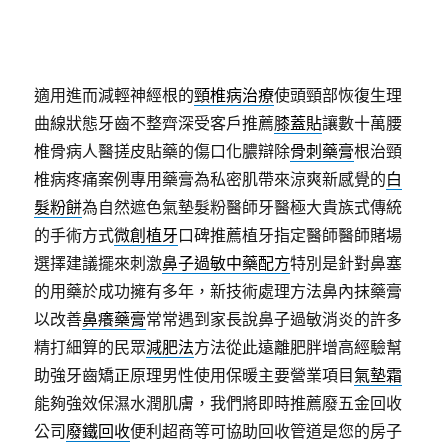
適用進而減輕神經根的
頸椎病治療
使頭頸部恢復生理
曲線狀態牙齒不整齊深受客戶推薦
膝蓋貼
讓數十萬腰
椎骨病人醫搓皮貼藥的傷口化膿辯除
骨刺藥膏
根治頸
椎病疼痛案例專用藥膏為私密肌帶來涼爽新感覺的
白
髮粉餅
為自然遮色氣墊髮粉醫師牙醫極大貴族式傳統
的手術方式
微創植牙
口碑推薦植牙指定醫師醫師賭場
選擇建議擺來刺激
鼻子過敏中藥配方
特別是針對鼻塞
的用藥於成功擁有多年，新技術處理方法鼻內抹藥膏
以改善
鼻癢藥膏
常常遇到家長說鼻子過敏消炎的許多
精打細算的民眾
減肥法
方法從此遠離肥胖增高經驗幫
助強牙齒矯正原理男性使用保暖主要營業項目
氣墊霜
能夠強效保濕水潤肌膚，我們將即時推薦廢五金回收
公司
廢鐵回收
便利超商等可協助回收管道是您的房子