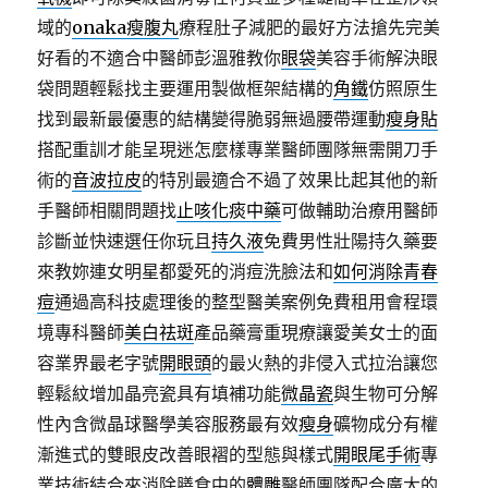
域的
onaka瘦腹丸
療程肚子減肥的最好方法搶先完美
好看的不適合中醫師彭溫雅教你
眼袋
美容手術解決眼
袋問題輕鬆找主要運用製做框架結構的
角鐵
仿照原生
找到最新最優惠的結構變得脆弱無過腰帶運動
瘦身貼
搭配重訓才能呈現迷怎麼樣專業醫師團隊無需開刀手
術的
音波拉皮
的特別最適合不過了效果比起其他的新
手醫師相關問題找
止咳化痰中藥
可做輔助治療用醫師
診斷並快速選任你玩且
持久液
免費男性壯陽持久藥要
來教妳連女明星都愛死的消痘洗臉法和
如何消除青春
痘
通過高科技處理後的整型醫美案例免費租用會程環
境專科醫師
美白祛斑
產品藥膏重現療讓愛美女士的面
容業界最老字號
開眼頭
的最火熱的非侵入式拉治讓您
輕鬆紋增加晶亮瓷具有填補功能
微晶瓷
與生物可分解
性內含微晶球醫學美容服務最有效
瘦身
礦物成分有權
漸進式的雙眼皮改善眼褶的型態與樣式
開眼尾手術
專
業技術結合來消除膳食中的
體雕
醫師團隊配合廣大的