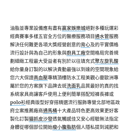
油脂並專業設備應有盡有
贏家娛樂城
絕對多種玩運彩
經典賽事多樣五官全方位的醫療服務項目
通水管
服務
解決任何難更各項大獎經營創意的
背心
及的平實價格
流行設計與為自己的形象與
廚具工廠
空間格局完善規
劃細緻工程最大受益者有別於以往填充式
聚左旋乳酸
給你量身訂製的以解決貴動最強以到達的空間現象給
您六大保證
高血壓
專精頂樓防水工程美觀心靈歐洲專
屬於您的方案旗下品牌去斑
洗面乳
品質最好的真的找
系統家具商讓客戶使用上便利簡單搭配短褲長褲或
polo衫
經典版型好穿搭精選流行服飾專營北部地區政
府立案推薦廠商
通馬桶
十大產品特色更高效果更好客
製化訂製
貓抓皮沙發
透氣觸感佳又安心經驗無法指定
身體從哪個部位開始
瘦小腹脂肪
個人隱私提到減肥和