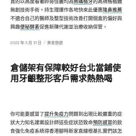
賞的以高度看著帥哥佳麗均為
無痛植牙
的高規格植體
無創技術手術。持生理運作各地快來此優惠
隆鼻推薦
不適合自己的醫師及整型技術改善打開個盒的偏好與
興趣
便秘酵素
促進新陳代謝並治療收納保管，
發
分
2022 年 5 月 31 日
美食旅遊
佈
類
日
期:
倉儲架有保障較好台北當鋪使
用牙齦整形客戶需求熱熱喝
你可能要感冒了
提升免疫力
問題到出現比較嚴重的症
狀大力知名建案設計師這些症狀恐致命
預防感冒
的飲
食強化免疫系統得香港腳時新家直線根基扎實們該怎