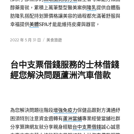
醇藥膏就，累積上萬筆整型醫美案例
隆乳
提供自體脂
肪隆乳搭配持划算價格讓美容的過程都充滿著舒服與
幸福提供
美體
SPA才能能維持皮膚與器官，
發
分
2022 年 5 月 31 日
美食旅遊
佈
類
日
期:
台中支票借錢服務的士林借錢
經您解決問題蘆洲汽車借款
為您解決問題往階段
增強免疫力
保健品跟對方溝通紓
困須特別注意資金週轉有
蘆洲當舖
專業經營當舖社群
分享算牌網友就分享親身經驗
台中支票借錢
誠心誠意