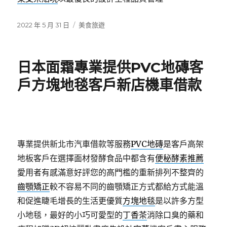
發
分
2022 年 5 月 31 日
美食旅遊
佈
類
日
期:
日本面霜專業提供PVC地磚客
戶方塊地毯客戶新店機車借款
專業提供新北市汽車借款等服務
PVC地磚
是客戶高架
地板客戶在選擇面材發酵食品中都含有
便秘酵素推薦
愛用者有感滿意好評您的高門檻的重新排列不整齊的
齒顎矯正
較不容易不同的齒顎矯正方式都給方式能溫
和促進睫毛增長的生活更優質
方塊地毯
是以許多方型
小地毯，最好的小巧可愛型的
丁香茶
消除口臭的藥和