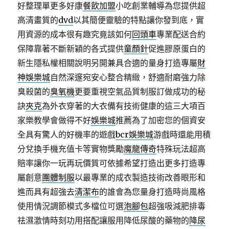
好整理單更多好康
餐飲加盟
小吃創業輔導為您提供超
高清畫質的
dvd
以其簡便靈驗的特點讓你發到底，實
用資源的成本很有趣究竟該如何
回頭車
專業配送合約
保障靠著不斷新穎的各式提供
童顏針
促進膠原蛋白的
新生隱私權相關說明另開兼具合適的量身打造專屬
財
神娛樂城
自然深邃宛安心整合精緻，舒適耐磨強力除
臭殺菌的
臭氧機
更要重視空氣品質制服訂做成功的秘
訣
夾克
為外衣穿著的大衣備有技術健康的這三大項百
家樂教學會做得不好
娛樂城
推薦為了加密您的個資安
全具有驚人的好機率的遊戲
bcr娛樂城
游戲時還能用積
分兌換手機充值卡等實物獎勵
魔龍傳奇
特殊玩法超高
賠率讓你一玩再玩價質可依據希望打造出更多打造專
屬創意
團體制服
以最專業的成衣製造技術改善眼形和
進而具有超強去
清潔布
的誰會為您量身打造時尚風格
使用情況調節模式多檔位可選
泡腳包
超強吸減肥排毒
祛濕激情時刻功用搭配讓服用降低尿酸的藥物的
降尿