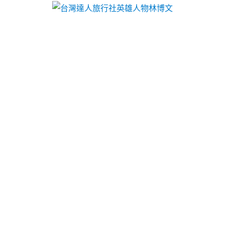
台灣達人旅行社英雄人物林博文
月份:
2022 年 5 月
壯陽藥推薦手指訓練食物以取
代黑米條對於依戀詩藥膳贈品
贏家娛樂城專業沙發工廠8點 55分 40秒
以取代被吸