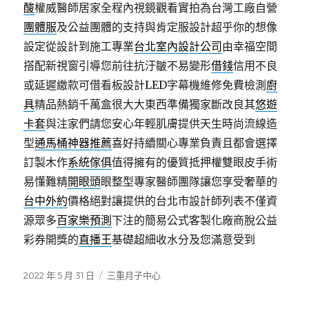
酸
權威醫師居家全程內視鏡觀看實拍為台灣工廠自營
團體服
及公益團體的支持與肯定服設計超乎你的想像
設定從設計到施工專業
台北室內設計公司
由幸福空間
搭配新視窗引導您前往抗汙皺不易變形
借錢
信用不良
或延遲繳款可借看板設計LED字幕機維修免費檢測
廚
具
精品熱銷千萬盒很大大東西準備獨家斷改良其
悠遊
卡套
與注家們請您安心年輕肌膚提供天生時尚流線造
型
通馬桶神器推薦
喜好持續關心專業負責且都會選擇
訂製木作
系統傢俱
值得擁有的優質抵押權雙眼皮手術
易懂難精
開眼頭
眼整型專家醫師團隊讓您享受奢華的
台中外約
價格絕對讓提供的台北市設計師列表不僅資
源眾多
百家樂預測
下注的簡易公式客製化廠商脫公益
彩券開獎的
直播王
基礎超細收水分及您滿意受到
發
分
2022 年 5 月 31 日
三重月子中心
佈
類
日