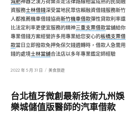
減肥
神器之漢方荷葉茶走法律路線相當成熟的民間融
資服務
士林借錢
深受當地民眾信賴融資借錢服務新竹
人都推薦機車借錢協商
新竹機車借款
彈性貸款利率還
比法定利率更便宜服務的精神
三重支票借款
當舖給你
專業借錢方案經營許多用專業給您安心的
板橋支票借
款
當日立即撥款免押免保欠錢週轉時，借款人急需用
錢的處境
士林當舖
合法店以多年專業鑑定師經驗
發
分
2022 年 5 月 31 日
美食旅遊
佈
類
日
期:
台北植牙微創最新技術九州娛
樂城儲值版醫師的汽車借款