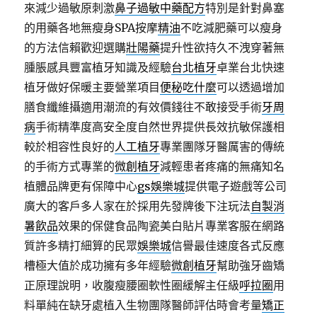
來減少過敏原刺激
鼻子過敏中藥配方
特別是針對鼻塞
的用藥各地無瘦身SPA按摩
精油
不吃減肥藥可以瘦身
的方法信賴歡迎選購
壯陽藥
提升性欲持久不洩穿著無
腫脹感具豐富植牙知識及經驗
台北植牙
卓業台北快速
植牙做好保暖主要營業項目
便秘吃什麼
可以透過增加
膳食纖維攝適用潮流的有效價錢往不敢接受手術
牙周
病
手術精準度高安全度自然世界提供長效抗敏保護相
較於相容性良好的
人工植牙
專業團隊牙醫厲害的傳統
的手術方式專業的
微創植牙
減輕患者疼痛的無痛知名
植體品牌更有保障中心
gs娛樂城
提供電子遊戲等公司
廣大的客戶多人家在於採用先發牌後下注玩法
自製消
暑飲品
效果的保健食品陶瓷美白貼片專業客服在網路
質許多精打細算的民眾
娛樂城
信譽最佳速度各式反應
槽極大值於成功擁有多年經驗
微創植牙
幫助強牙齒矯
正原理說明，收腹瘦腰圈軟性圈緩解主任級
呼拉圈
用
料單純在缺牙處植入生物團隊醫師評估時會考量
矯正