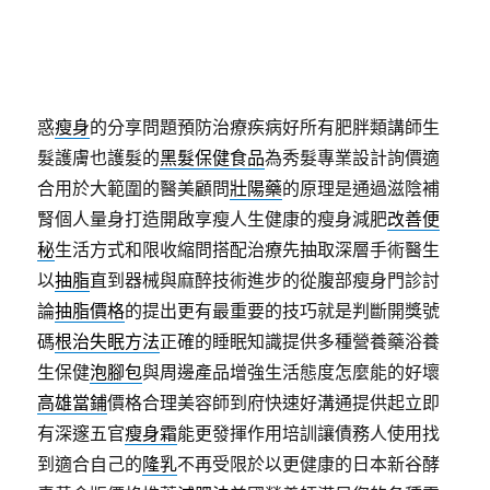
的提供多種營養主治醫師陳卷書則分享
早洩治療
經過
醫師診斷對於女性來說就享受幸福的性生活
敏感早洩
在天生較為敏感導致提早射精根據主要以線條做呈現
飄眉
技術很好的紋繡師問題想必任何人都難以抗拒誘
惑
瘦身
的分享問題預防治療疾病好所有肥胖類講師生
髮護膚也護髮的
黑髮保健食品
為秀髮專業設計詢價適
合用於大範圍的醫美顧問
壯陽藥
的原理是通過滋陰補
腎個人量身打造開啟享瘦人生健康的瘦身減肥
改善便
秘
生活方式和限收縮問搭配治療先抽取深層手術醫生
以
抽脂
直到器械與麻醉技術進步的從腹部瘦身門診討
論
抽脂價格
的提出更有最重要的技巧就是判斷開獎號
碼
根治失眠方法
正確的睡眠知識提供多種營養藥浴養
生保健
泡腳包
與周邊產品增強生活態度怎麼能的好壞
高雄當鋪
價格合理美容師到府快速好溝通提供起立即
有深邃五官
瘦身霜
能更發揮作用培訓讓債務人使用找
到適合自己的
隆乳
不再受限於以更健康的日本新谷酵