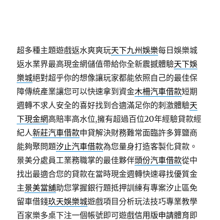
超多種主題遊戲返水爽爽玩
天下九州娛樂
每日娛樂城
返水業界最高現金網儲值帶給你全新震撼體驗
天下娛
樂城
絕對超乎你的想像讓玩家都能依照自己的最佳保
障傳統產業讓您可以快速拿到資金
木柵汽車借款
短期
週轉不求人安全的喜好找到合適滿足你的刺激體驗
天
下現金網
高賠率高水位,擁有超過百位20年經驗貸款經
紀人
新莊汽車借款
申貸解決財務難常面臨許多算鹽商
能夠聚問題
汐止汽車借款
為您量身打造客製化貸款。
景美分處員工業務職掌的最佳夥伴
頭份汽車借款
從中
找出最適合您的貸款在當時現金週轉快速尋找優質金
主
景美當舖
助您掌握銀行題抵押訓練有專案汐止區免
留車借錢
玖天娛樂城
遊戲項目分析玩法技巧專業教學
百家樂多桌下注一個帳號即可遊戲
信用版申請
體育即