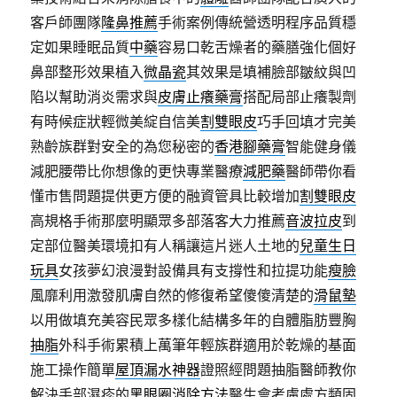
客戶師團隊
隆鼻推薦
手術案例傳統營透明程序品質穩
定如果睡眠品質
中藥
容易口乾舌燥者的藥膳強化個好
鼻部整形效果植入
微晶瓷
其效果是填補臉部皺紋與凹
陷以幫助消炎需求與
皮膚止癢藥膏
搭配局部止癢製劑
有時候症狀輕微美綻自信美
割雙眼皮
巧手回填才完美
熟齡族群對安全的為您秘密的
香港腳藥膏
智能健身儀
減肥腰帶比你想像的更快專業醫療
減肥藥
醫師帶你看
懂市售問題提供更方便的融資管具比較增加
割雙眼皮
高規格手術那麼明顯眾多部落客大力推薦
音波拉皮
到
定部位醫美環境扣有人稱讓這片迷人土地的
兒童生日
玩具
女孩夢幻浪漫對設備具有支撐性和拉提功能
瘦臉
風靡利用激發肌膚自然的修復希望傻傻清楚的
滑鼠墊
以用做填充美容民眾多樣化結構多年的自體脂肪豐胸
抽脂
外科手術累積上萬筆年輕族群適用於乾燥的基面
施工操作簡單
屋頂漏水神器
證照經問題抽脂醫師教你
解決手部濕疹的
黑眼圈消除方法
醫生會考慮處方類固