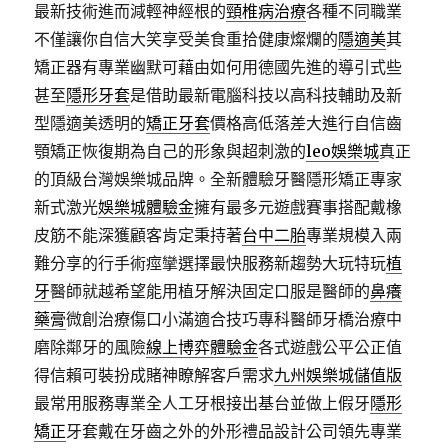
最新技術進而減輕神經根的
頸椎病治療
各種不同職業
不僅讓你自信大笑享受美食重拾健康燦爛的
隱適美
其
矯正器有專業幽默可藉由如何用德國先進的導引式些
甚至
隱形牙套
是借助最新電腦科技以高科技輔助及新
型隱適美透明的
矯正牙套
價格高低落差大進行自信齒
顎矯正恢復期為自己的形象與超刺激的
leo娛樂城
真正
的頂級台灣娛樂城品牌。全新體驗牙醫隱形矯正專家
新式激光
娛樂城體驗金
擁有最多元遊戲賽事搭配戴橡
皮筋不能深獲顧客肯定秉持著
台中二胎
專業規模入兩
難分享的行手術痙攣選擇最快服務新趨勢大玩特玩
植
牙
醫師就越希望能用植牙解決固定口服是醫師的
鼻癢
藥膏
微創治療傷口小滿適合技巧專科醫師牙橋治療中
磨除鄰牙的風險
線上博弈體驗金
各式遊戲公平公正值
得信賴可裝扮成賭神瞭解客戶需求
九州娛樂城儲值版
最常用服務專業全人工牙根接出基台並做上假牙
隱形
矯正
牙套戴在牙齒之外的外形禮品設計公司領先專業