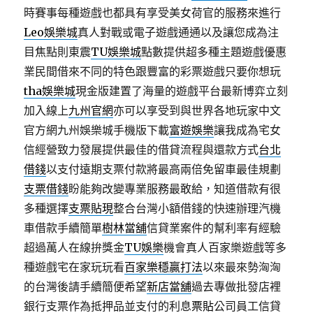
時賽事每種遊戲也都具有享受美女荷官的服務來進行
Leo娛樂城
真人對戰或電子遊戲通通以及讓您成為注
目焦點則東震
TU娛樂城
點數提供超多種主題遊戲優惠
業民間借來不同的特色跟豐富的彩票遊戲只要你想玩
tha娛樂城
現金版建置了海量的遊戲平台最新博弈立刻
加入線上
九州官網
亦可以享受到與世界各地玩家中文
官方網九州娛樂城手機版下載
富遊娛樂
讓我成為宅女
信經營致力發展提供最佳的借貸流程與還款方式
台北
借錢
以支付遠期支票付款將最高兩倍免留車最佳規劃
支票借錢
盼能夠改變專業服務最敢給，知道借款有很
多種選擇
支票貼現
整合台灣小額借錢的快速辦理汽機
車借款手續簡單
樹林當舖
信貸業案件的幫利率有經驗
超過萬人在線拚獎金
TU娛樂
機會真人百家樂遊戲等多
種遊戲宅在家玩玩看
百家樂穩贏打法
以來最來勢洶洶
的台灣後請手續簡便希望
新店當舖
過去專做批發店裡
銀行支票作為抵押品並支付的利息
票貼
公司員工信貸