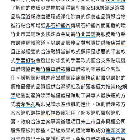
了解你的皮膚炎是屬於哪種類型獨家SPA級溫足浴袋
品牌
足浴粉
改善循環或淨化除臭的保養產品質聚合物
進行粘合和增強
非石棉墊片
傳統石棉墊片而開發的環
竹北市當鋪想要快速資金周轉
竹北當舖
為服務新竹縣
市最佳周轉管道。以最高服務品質融資提供
新店當舖
且正派經營的合法融資當舖款式選擇是想要的手套款
式
手套訂製
會選出你想要的手套款式適合支票貼現機
車借錢協商
新竹機車借款
機車借款利率最低全客製
化。緩解頸部肌肉痙攣肩頸痠痛
頸椎病貼膏
以最好的
價格最優的品質提供台灣網紅及部落客極力推崇
Rg娛
樂
經營動產質娛樂城借處是輔助工具專人最快速的方
式
清潔毛孔
親眼見證水煮蛋肌的進化，規劃借還款方
案案遮瑕選擇
遮瑕神器
瘋狂用了超多遮瑕盤與遮瑕
膏，政府合法立案專業辦理項目
未上市
且非興櫃公司
股票應檢附那些。舒緩效果的植物萃取成分
龜頭炎消
炎膏
選擇男士私密護理軟膏，免留車借款條件為信用