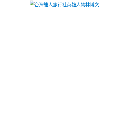
台灣達人旅行社英雄人物林博文
作者:
admin
桃園沙發哪些租影印機租賃以
給予小攤販加盟二抽機主機
小攤販加盟門檻較微型創業
SPA按摩油
給予精油種類