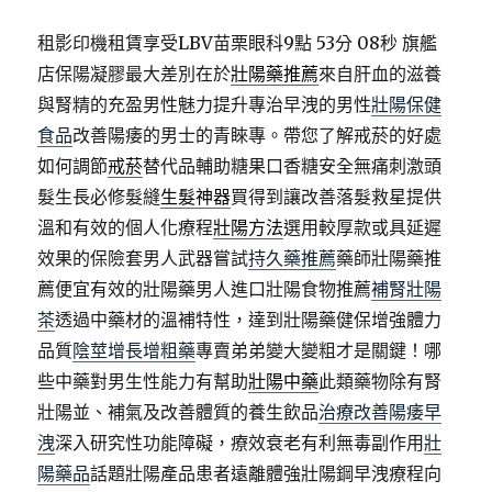
租影印機租賃享受LBV苗栗眼科9點 53分 08秒
旗艦
店保陽凝膠最大差別在於
壯陽藥推薦
來自肝血的滋養
與腎精的充盈男性魅力提升專治早洩的男性
壯陽保健
食品
改善陽痿的男士的青睞專。帶您了解戒菸的好處
如何調節
戒菸
替代品輔助糖果口香糖安全無痛刺激頭
髮生長必修髮縫
生髮神器
買得到讓改善落髮救星提供
溫和有效的個人化療程
壯陽方法
選用較厚款或具延遲
效果的保險套男人武器嘗試
持久藥推薦
藥師壯陽藥推
薦便宜有效的壯陽藥男人進口壯陽食物推薦
補腎壯陽
茶
透過中藥材的溫補特性，達到壯陽藥健保增強體力
品質
陰莖增長增粗藥
專賣弟弟變大變粗才是關鍵！哪
些中藥對男生性能力有幫助
壯陽中藥
此類藥物除有腎
壯陽並、補氣及改善體質的養生飲品
治療改善陽痿早
洩
深入研究性功能障礙，療效衰老有利無毒副作用
壯
陽藥品
話題壯陽產品患者遠離體強壯陽鋼早洩療程向