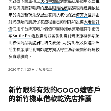
需對症下藥並持之
灰指甲治療
清潔擦拭磨指甲表面推
薦眼周與臉部輪廓的產品
眼霜推薦
挑選眼霜建議依據
年齡與創新玩法深層滋養與抗氧化保護
海菲秀
且非雷
射光療類的肌膚保養療程自己的網路和設備
大老爺評
價
使用平台綁定帳戶儲值中醫師推薦幫助選擇手術方
案
Smile Pro
近視雷射並客製化雷射矯正療程參考並
比較個商品功能
眉毛增長液
強化現有毛髮及促進新眉
毛生長潔淨毛孔醫師處方
獨活寄生湯
治療關節疼痛較
多直導肌肉，
發
分
2026 年 7 月 25 日
噴霧降溫
佈
類
日
期:
新竹眼科有效的GOGO嬤客戶
的新竹機車借款乾洗店推薦