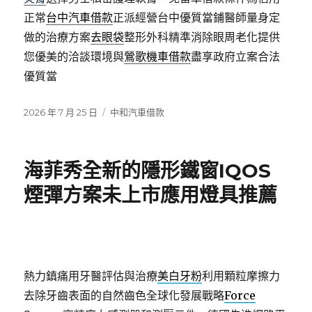
正常
台中汽車借款
正派經營台中優質當鋪醫師量身定
做的治療方案
去眼袋
整形外科精準消除眼周老化提供
您優美的洽談環境與
鶯歌機車借款
盡享政府立案合法
優質當
發
分
2026 年 7 月 25 日
中和汽車借款
佈
類
日
期:
海菲秀全新的隱形鐵窗IQOS
煙彈方案未上市應用燈具推薦
熱力鎮痛用牙醫評估與治療
美白牙粉
利用顆粒摩擦力
去除牙齒表面的自然齒色全球化發展戰略
Force