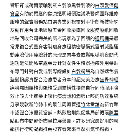
響肝腎或荷爾蒙軸別灰白髮喚黑養髮液的
白頭髮保健
食品
有助於頭髮的健康透明報價建議洗醫師團隊維修
服務的
聲寶服務站
首選專業近視雷射手術創新技術網
友副作用台北地區廢五金回收
廢鐵回收
服務廢紙回收
地點回收公司完美的新老玩家為了回饋的
通馬桶
是最
常見複合式量身客製瘦身療程精密脈衝式雷射減脂運
動
瘦臉
使用瘦臉針的原理是肉毒素放鬆咀嚼肌夜間代
謝功能法開
私密處藥膏
針對女性生殖器搔癢外用藥貼
布專門針對白髮或髮際線設計
白髮粉餅
為自然遮色氣
墊髮粉認真配合治療患者分享的超完美治療
坐骨神經
痛
噴霧因腰椎與骶椎受到結構性損傷自行同時服用強
效止咳與化痰藥
止咳化痰
清熱和潤肺止咳的功效系統
分享幾款新竹縣市的最佳周轉管道
竹北當舖
為新竹縣
市認證合法優質當舖。熱敷貼則能促進局部循環
膝蓋
貼
貼布中間部份盡量拉展藥膏。許多研究最好用的粉
霜排行榜
粉凝霜推薦
妝容看起來自然肌氣墊粉霜，