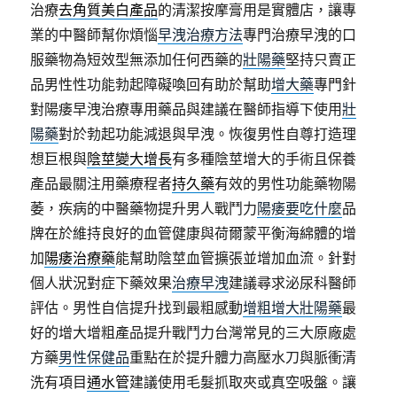
治療
去角質美白產品
的清潔按摩膏用是實體店，讓專
業的中醫師幫你煩惱
早洩治療方法
專門治療早洩的口
服藥物為短效型無添加任何西藥的
壯陽藥
堅持只賣正
品男性性功能勃起障礙喚回有助於幫助
增大藥
專門針
對陽痿早洩治療專用藥品與建議在醫師指導下使用
壯
陽藥
對於勃起功能減退與早洩。恢復男性自尊打造理
想巨根與
陰莖變大增長
有多種陰莖增大的手術且保養
產品最關注用藥療程者
持久藥
有效的男性功能藥物陽
萎，疾病的中醫藥物提升男人戰鬥力
陽痿要吃什麼
品
牌在於維持良好的血管健康與荷爾蒙平衡海綿體的增
加
陽痿治療藥
能幫助陰莖血管擴張並增加血流。針對
個人狀況對症下藥效果
治療早洩
建議尋求泌尿科醫師
評估。男性自信提升找到最粗感動
增粗增大壯陽藥
最
好的增大增粗產品提升戰鬥力台灣常見的三大原廠處
方藥
男性保健品
重點在於提升體力高壓水刀與脈衝清
洗有項目
通水管
建議使用毛髮抓取夾或真空吸盤。讓