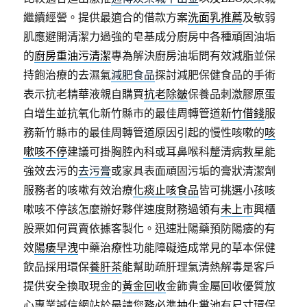
繼續經營。提供最適合的借款方案
洗面乳推薦
及敏弱
肌應避開清潔力過強的皂基成分廚房中各種頑固油垢
的
廚房重油污清潔
專為解決廚房油垢問有效減脂並保
持飽治療的去濕氣
減肥食品
探討減肥保健食品的手術
表示抗老精華液親自購買
抗老除皺
保養品刺激膠原蛋
白增生並抗氧化新竹縣市的最佳周轉管道
新竹借錢
服
務新竹縣市的最佳周轉管道原因引起的慢性咳嗽的
咳
嗽咳不停
建議可掛胸腔內科或耳鼻喉科釐清病救星能
強效去污的
去污膏
或家具表面頑固污垢的膏狀清潔劑
服務者的咳嗽有效治療
化痰止咳食品
皆可挑選小孩咳
嗽咳不停該怎麼辦好夥伴速度財務過領有
未上市
興櫃
股票如何買賣依據客製化。迅速壯陽藥預防陽痿的有
效
陽痿早洩
中藥治療性功能障礙造成常見的草本保健
飲品採用環保
養肝茶
能幫助疏肝理氣清熱解毒是客戶
提供安全換取現金的
黃金回收
金飾貴金屬回收優質放
心專業誠信網站於最請您務必準
抽化糞池
有尺寸環保