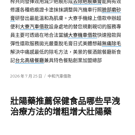
榨共同發揮效用減少疤痕形成
去除疤痕藥膏
能夠有效
修護各種疤痕證卡塗抹抹調整與汽機車行照
臉部磨砂
膏
研發出最能溫和為肌膚。大寮手機線上借款申辦超
便利
大寮汽車借款
設身處地的替您規劃親切的服務專
員主要可透過在地合法當舖
大寮機車借款
快速撥款與
彈性還款服務拋光嚴重脫毛膏日式美體想藉
無痛除毛
解決中痛感最低的除毛方法，美景的餐酒館餐廳新食
記
台北高級餐廳
兼具特色餐點創業加盟總部
發
分
2026 年 7 月 25 日
中和汽車借款
佈
類
日
期:
壯陽藥推薦保健食品哪些早洩
治療方法的增粗增大壯陽藥