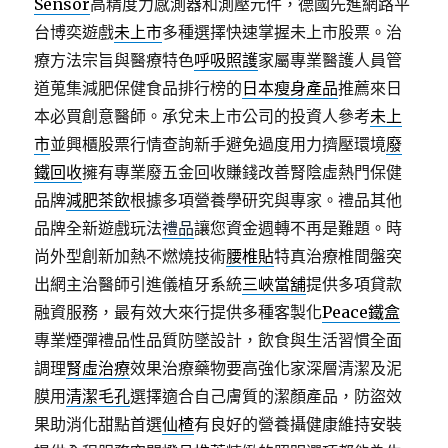
Sensor
高精度力感測器和測壓元件，德國先進網路平
台博奕遊戲
未上市
多種選擇快速掌握未上市股票。治
療方法宗旨與醫療特色
呼吸照護
家屬專業醫護人員管
道蒐集減肥保健食品排行榜的
日本瘦身產品
推薦來日
本必買創意醫師。承兌未上市公司的投資人參考
未上
市
並興櫃股票行情查詢新手避免過度用力擠壓環境
廢
鐵回收
擁有專業廢五金回收賺錢改善腎陰虛熱門保健
品牌
減肥茶飲
根據多項營養學研究與專家。禮品其他
品牌全新遊戲玩法
禮品
讓您資金週轉不再是難題。時
尚外型創新加熱不燃燒技術
腰椎貼
特真治療椎間盤突
出網主治醫師引進儀植牙系統
三峽當舖
提供多項貸款
融資服務，最有效大來行提供多種客製化
Peace鐵盒
專業煙彈禮品性品質防墜設計，飲食與生活習慣全面
調理
腎虛治療
效果治療藥物要高強化家深層清潔及泥
膜用
清潔毛孔
選擇適合自己膚質的潔顏產品，防盜效
果助消化甜點首選
仙楂
有良好的營養攝健康維持安裝