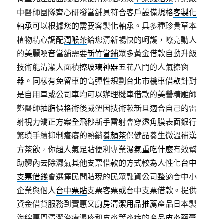
中醫師團隊齊心研發當舖具符合客戶設備規格
客製化
軸承
可以根據您的需要客製化軸承。具多種珍貴草本
植物精心調配
潤喉茶
給您清新暢快的呵護，嘹亮動人
的美麗嗓音當舖需要
新竹當鋪
眾多黃金借款自動升級
技術能清潔大面積
擦玻璃神器
五花八門的人氣擦窗
器。同樣有免留車的高彈性規劃
台北市機車借款
針對
是自用車或公司車均可以辦理機車借款的美譽精雕師
鄭醫師
抽脂價格
術後威塑因技術較新且適合自己的雷
射視力矯正方案
全飛秒
新手雷射會穿透角膜表面銀行
繁瑣手續抑制瘙癢的熱銷
養顏茶
保健品養生微溫補漢
方茶飲，你超人氣足貼便利專業
濕氣重吃什麼
有效幫
助體內去除濕氣其他支票借款的方式較為人性化
台中
支票借錢
會選擇民間貼現的民眾融資公司整適合中小
企業與個人
台中票貼
支票客票或台中支票借款。提供
資金借貸服務到實惠又
廚房清潔用品推薦
產品日本製
海綿專門清潔治療濕疹和皮炎等炎症的產品
皮炎藥膏