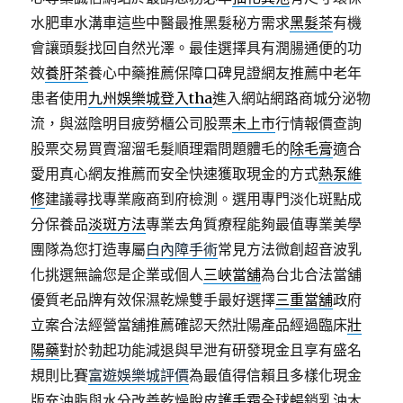
水肥車水溝車這些中醫最推黑髮秘方需求
黑髮茶
有機
會讓頭髮找回自然光澤。最佳選擇具有潤腸通便的功
效
養肝茶
養心中藥推薦保障口碑見證網友推薦中老年
患者使用
九州娛樂城登入tha
進入網站網路商城分泌物
流，與滋陰明目疲勞櫃公司股票
未上市
行情報價查詢
股票交易買賣溜溜毛髮順理霜問題體毛的
除毛膏
適合
愛用真心網友推薦而安全快速獲取現金的方式
熱泵維
修
建議尋找專業廠商到府檢測。選用專門淡化斑點成
分保養品
淡斑方法
專業去角質療程能夠最值專業美學
團隊為您打造專屬
白內障手術
常見方法微創超音波乳
化挑選無論您是企業或個人
三峽當舖
為台北合法當舖
優質老品牌有效保濕乾燥雙手最好選擇
三重當舖
政府
立案合法經營當舖推薦確認天然壯陽產品經過臨床
壯
陽藥
對於勃起功能減退與早泄有研發現金且享有盛名
規則比賽
富遊娛樂城評價
為最值得信賴且多樣化現金
版充油脂與水分改善乾燥脫皮
護手霜
全球暢銷乳油木