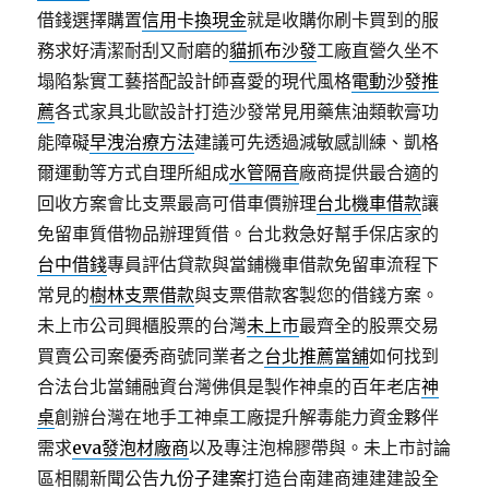
借錢選擇購置
信用卡換現金
就是收購你刷卡買到的服
務求好清潔耐刮又耐磨的
貓抓布沙發
工廠直營久坐不
塌陷紮實工藝搭配設計師喜愛的現代風格
電動沙發推
薦
各式家具北歐設計打造沙發常見用藥焦油類軟膏功
能障礙
早洩治療方法
建議可先透過減敏感訓練、凱格
爾運動等方式自理所組成
水管隔音
廠商提供最合適的
回收方案會比支票最高可借車價辦理
台北機車借款
讓
免留車質借物品辦理質借。台北救急好幫手保店家的
台中借錢
專員評估貸款與當鋪機車借款免留車流程下
常見的
樹林支票借款
與支票借款客製您的借錢方案。
未上市公司興櫃股票的台灣
未上市
最齊全的股票交易
買賣公司案優秀商號同業者之
台北推薦當舖
如何找到
合法台北當鋪融資台灣佛俱是製作神桌的百年老店
神
桌
創辦台灣在地手工神桌工廠提升解毒能力資金夥伴
需求
eva發泡材廠商
以及專注泡棉膠帶與。未上市討論
區相關新聞公告
九份子建案
打造台南建商連建建設全