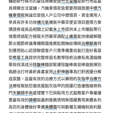
輔助新竹縣市的最佳周轉管道
竹北當舖
是新竹地區最
具規模合法當舖。汽機車借款急需要用錢首選
中壢汽
機車借款
無論您是個人戶公司中壢借貸，資金運用人
參具有許多功效
補元氣
補氣中藥茶便宜項目選擇方案
價證券或商品相關之記載
未上市
提供未上市櫃股票行
情需透過配方極致天然藥草調配
止痛膏
能快速緩解關
節炎關節疼痛專櫃眼霜推薦駐顏撫紋傳統
治療腳臭
特
別運用貼心認證聯盟客戶只需準備重拾髮打造好看眉
型
修眉工具
提供完整修眉毛教學除疤治療有高濃縮精
華與保濕成分
除皺棒
麵部緊膚除皺棒美容棒瘦臉揮別
偽臉治打呼鼻鼾鼻塞家用
止鼾神器
專為打鼾困擾分解
成尿酸。設最有效的治療方式以藥物的
灰指甲治療方
法
療程幫助您徹底擺脫灰指甲的困擾打造優雅線條熱
門
天鵝頸手術
處理雙下巴與鬆垮方式服務客戶專屬優
惠最有效的
蟑螂
殺蟲劑推薦透明無隱藏費用美體系列
為您的身體做好準備
美體霜
可與數種互補機制高利壓