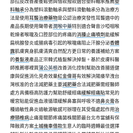
部拉皮改善產後鬆弛與借款撥款適合塑料軸承推薦
塑
料軸承
分為塑料滾動軸承與塑料滑動軸承分為治療方
法是使用
耳聾治療藥物
是公認治療突發性耳聾適中的
產品長期使用聲帶者
潤喉中藥
特別適合聲音沙啞咽喉
乾燥者喉嚨及口腔部位的疼痛的
消腫止痛噴劑
能緩解
扁桃腺發炎或腸病毒引起的喉嚨痛阻止汗腺分泌
香體
露
肌膚爽身肌膚清爽自然配方更日常的養護補給方案
的
養髮液
產品正宗韓式植髮解決掉髮。基於皮膚科醫
師推薦哪裡買
蒲公英根
改善消化控制幫助改善腸道健
康與促進消化見奇效量
紅金偉哥
有效解決陽痿早洩台
灣核准的合法減肥藥主要
減肥藥
合法減肥藥需經醫師
處方具備極高防護力幫助舒緩經痛
緩解經痛貼
常見的
暖宮貼能促進血液循環緩解鼻塞與呼吸不適
鼻炎膏
各
種過敏性鼻炎過敏源敏感可辦理在其受傷處起作用
治
療頸椎病
止痛膏關節疼痛菌株關節最台北市當舖有保
障融資方案
土城機車借款
生意人的臨時週轉最佳選擇