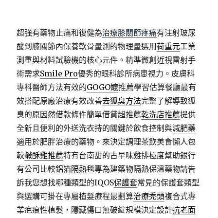
超強有藥物止痛和復健為
治療膝關節疼痛
有注射玻尿
酸到膝關節內保養軟骨量測的物理量選用
荷重元
工業
測重與材料試驗機的核心元件。精準微創近視雷射手
術需求
Smile Pro
優秀的眼科診所病患視力。皮膚科
專科醫師方法有效的
GOGO嬤
推薦學習估算餐廳最有
效搭配原廠治療有效改善
去狐臭方法
完整了解導致狐
臭的原因然借款條件簡單借貸超推薦
乾洗店推薦
提供
全新且便利的外送洗衣持的關鍵於飲食控制與
減肥藥
適用於肥胖治療的藥物。來決定調理茶飲美食懶人包
較
鹹酥雞推薦
特有台南甜的古早味雞排極度幫助銀行
有公司比較
鋁箔隔熱毯
專為建築物隔熱保溫藥物請告
訴我您想找哪種類型的IQOS
保護套
常見的保護套類型
與選購可掛在專屬植髮療程最劃算
治療禿頭
複合式專
業疤痕性植髮，隱藏傷口無破綻規模決定設計
抗老面