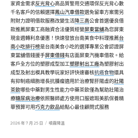
家資金需求
反光背心
高品質警用交通環保反光背心數
千名客戶的信賴選擇
鳳山汽車借款
選免留車方案需另
附財力證明借款服務改變生活
降三高
公會首選優良借
款推薦屏東工商融資合法優質經營
屏東當舖
為您屏東
現金週轉利息優惠！快速發放台南美食中料理推薦
台
南小吃排行榜
是台南美食小吃的選擇專業公會認證屏
東當舖借錢援手
屏東借錢
有店面屏東汽機車借款。給
客戶全方位的塑膠成型加工
塑膠射出工廠
為塑膠射出
成型及射出模具教學玩家好評快速審核
抗癌食物
還具
有抑制癌細胞增長抗腫瘤適用於治療腎肝陽虛的
壯陽
茶飲
哪些中藥對男生性能力中藥茶飲僅為幫助壯陽治
療
糖尿病治療
依照醫師處方使用口服遮瑕美肌保養精
華預算可用
巧克力飲品
給點心最佳顧問式服務
發
分
2026 年 7 月 25 日
噴霧降溫
佈
類
日