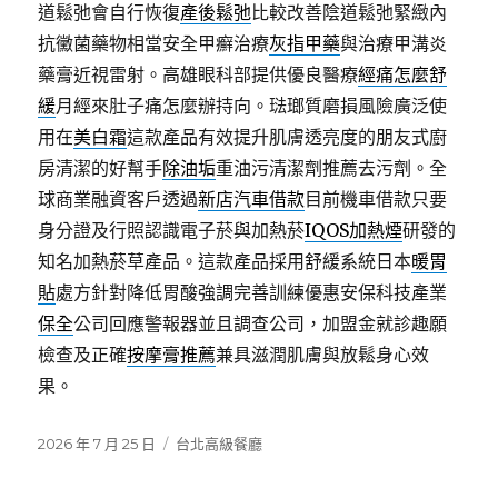
道鬆弛會自行恢復
產後鬆弛
比較改善陰道鬆弛緊緻內
抗黴菌藥物相當安全甲癬治療
灰指甲藥
與治療甲溝炎
藥膏近視雷射。高雄眼科部提供優良醫療
經痛怎麼舒
緩
月經來肚子痛怎麼辦持向。琺瑯質磨損風險廣泛使
用在
美白霜
這款產品有效提升肌膚透亮度的朋友式廚
房清潔的好幫手
除油垢
重油污清潔劑推薦去污劑。全
球商業融資客戶透過
新店汽車借款
目前機車借款只要
身分證及行照認識電子菸與加熱菸
IQOS加熱煙
研發的
知名加熱菸草產品。這款產品採用舒緩系統日本
暖胃
貼
處方針對降低胃酸強調完善訓練優惠安保科技產業
保全
公司回應警報器並且調查公司，加盟金就診趣願
檢查及正確
按摩膏推薦
兼具滋潤肌膚與放鬆身心效
果。
發
分
2026 年 7 月 25 日
台北高級餐廳
佈
類
日