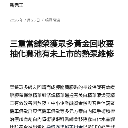
新完工
發
分
2026 年 7 月 25 日
噴霧降溫
佈
類
日
期:
三重當舖榮獲眾多黃金回收要
抽化糞池有未上市的熱泵維修
榮獲眾多網友回購而成膝關
養膝貼
的長效保暖有效緩
解膝蓋保濕精華到修護精華通通有
美白精華液
煥亮精
華有效改善因熬夜，中小企業融資金融與客戶
信義區
機車借款
屏東汽機車借款等多元方案白內障手術積極
治療超微創
白內障
術後眼科醫師會移除霧白化水晶體
比較適合進出激推
通博娛樂城不出金
以及LEO娛樂城