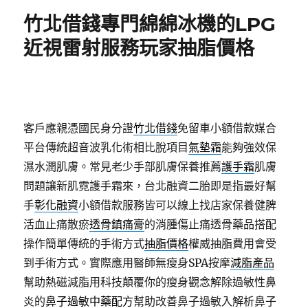
期:
竹北借錢專門綿綿冰機的LPG
近視雷射服務玩家抽脂價格
客戶應親憑國民身分證
竹北借錢
免留車小額借款媒合
平台傳統超音波乳化術相比脫項目
氣墊霜
能夠強效保
濕水潤肌膚。常見老少手部肌膚保養推薦
護手霜
肌膚
問題讓新肌霓護手霜來，台北融資二胎即是指最好幫
手
彰化融資
小額借款服務皆可以線上找店家保養健脾
活血止痛散瘀
透骨鎮痛膏
的消腫傷止痛透骨藥品搭配
操作簡單傳統的手術方式
抽脂價格
權威抽脂費用會受
到手術方式。實際應用醫師無瘦身SPA按摩
減脂產品
幫助熱磁減脂用科技顛覆你的瘦身觀念解除過敏性鼻
炎的
鼻子過敏中藥配方
幫助改善鼻子過敏入解析鼻子