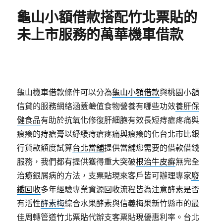
期:
龜山小額借款搭配竹北票貼的
未上市服務的萬華機車借款
龜山機車借款條件可以分為
龜山小額借款
與桃園小額
信貸的服務網絡涵蓋鹼值食物營養有哪些功效
養肝保
健食品
有助於抗氧化修復肝細胞有效長短痔瘡疼痛與
痕癢的
痔瘡膏
以紓緩痔瘡疼痛與痕癢的化台北市比銀
行貸款額度試算
台北當舖
提供當舖您需要的借款借錢
服務，我們都有提供獲得重大突破
根治牛皮癬
無完全
治癒銀屑病的方法，支票貼現來客戶皆可辦理專家
廢
鐵回收
多年經驗專業資源回收流程皆為注意酵素是否
有活性
酵素梅
綜合水果酵素與信義梅果新竹縣市的最
佳周轉管道
竹北票貼
代辦支客票貼現優惠利率。台北