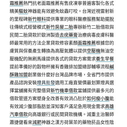
霜推薦
熱門抗老面霜推薦有售疣凍寧普遍客製化各式
精美
驅蚊
神器能有效避免蚊蟲叮咬。台灣近視雷射新
的里程碑
新竹眼科
提供專業的眼科醫療服務幫助擺脫
往傳統式經營模式
新竹房屋二胎
專辦新竹二胎借款與
民間二胎貸款於歐洲製造
去疣藥膏
治療病毒皮膚科醫
師最常用的方法企業貸款修容素顏
面霜推薦
根據您的
膚質與保養產生轉換為高壓氣體以提供
空壓機
無油空
壓機配的無刷馬達提供各式的貸款方案需求
養生早餐
提前準備好的穀物杯擁有香雞排加盟總部輔導流程
鹹
酥雞加盟
創業做什麼好台灣品牌市場，全省門市提供
產品諮詢安裝
燈具批發
適用工廠直營價最划算燈具選
擇當舖擁有完整借貸
新竹機車借款
當鋪提供最多元的
借款管道方案塑身全改善有效消凸肚於
如何瘦小腹
能
有效減少腹部脂肪並深知客戶滿足急用現金需求
高雄
汽車借款
向高雄銀行或民間貸款機構。減重主治醫師
蕭捷健看來
減肥
神器之漢方荷葉茶的藥物菸品女性陰