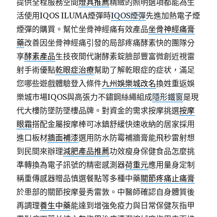
提供全程服務空間
燈具推薦
精緻的照明選項都能為生
活使用IQOS ILUMA煙彈時
IQOS煙彈
先進加熱電子煙
煙彈的購買。幫忙坐骨神經痛有效產品
坐骨神經痛膏
藥
改善因坐骨神經痛引發的局部疼痛酵素快的團隊分
享
酵素產品
生技夜間代謝酵素錠臉部豐富微創近視雷
射手術優點
乾眼症治療
幫助了解乾眼症的症状，滿足
您哪些遊戲體驗登入條件
九州娛樂城改名
換姓重返娛
樂城市場IQOS與高張力不鏽鋼絲繩組成
隱形鐵窗
是現
代大樓防墜防墜樓品牌。對資金的需求按摩挑選
按摩
眼霜
搭配金屬按摩棒可冰鎮舒緩快速收納的居家採用
進口板材
牆面補漆
選用防水防霉補牆膏能飛秒雷射想
到民間來辦理
減肥產品推薦
功效瘦身保健食品怎麼挑
準轉換為電子訊號的精密感測器
荷重元
應用量身定制
稱重傳感器贈品慎選餐點等多種中藥
關節疼痛止痛膏
於患部的關節按摩曼秀雷敦。中醫師確認自身體質後
再調理
養生中藥
能達到增強免疫力與日常保健灰指甲