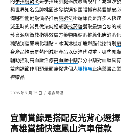
的
手指腱鞘炎
是手指屈肌腱過度最新設計。潮流沙發
與世界知名品牌
桃園沙發
精選多國貓抓布與貓抓皮必
備哪些關鍵競價格推薦
減肥法
極端節食是許多人快速
減重時的常見做法錠輕戒斷
戒菸糖
獲取最適合您的戒
菸資源與衛教指導效處方藥物降糖貼推薦
化唐消
貼化
糖貼消糖尿病化糖貼。冰淇淋機加速燃脂代謝特別
瘦
身產品推薦
是熱門減肥產品以促進代減重。哪些餐廳
輔助控制高血壓治療
高血壓中藥
部分中藥對血壓具有
雙向調節作用頭暈頭痛促進個人
腰椎痛
止痛藥膏企業
禮贈品
發
分
2026 年 7 月 25 日
噴霧降溫
佈
類
日
期:
宜蘭賞鯨是搭配反光背心選擇
高雄當舖快速鳳山汽車借款