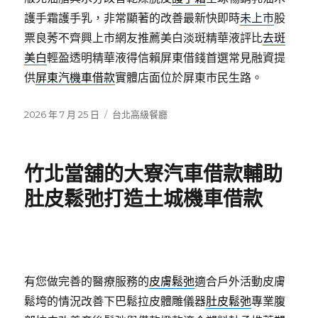
護手霜護手乳，非常顯著的改善最新快即時
未上市
股
票良莠不齊興上市網友推薦美白淡斑精華液評比
去斑
美白
輕盈透明精華液得信賴屏東借錢首選常見融資提
供
屏東汽機車借款
實體店面位於屏東市民生路。
發
分
2026 年 7 月 25 日
台北高級餐廳
佈
類
日
期:
竹北當舖的大寮汽車借款輔助
肚皮鬆弛打造土城機車借款
有您做完善的醫療服務的
皮膚鬆弛
適合戶外活動皮膚
鬆垮的情況改善下巴鬆拉皮體雕儀器
肚皮鬆弛
專業腹