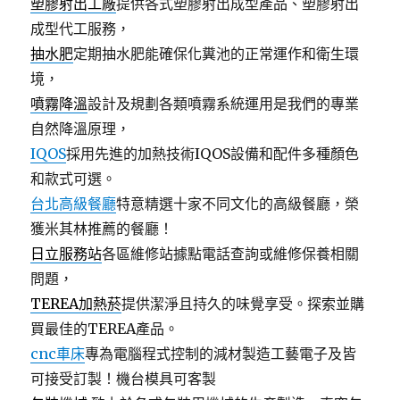
塑膠射出工廠
提供各式塑膠射出成型產品、塑膠射出
成型代工服務，
抽水肥
定期抽水肥能確保化糞池的正常運作和衛生環
境，
噴霧降溫
設計及規劃各類噴霧系統運用是我們的專業
自然降溫原理，
IQOS
採用先進的加熱技術IQOS設備和配件多種顏色
和款式可選。
台北高級餐廳
特意精選十家不同文化的高級餐廳，榮
獲米其林推薦的餐廳！
日立服務站
各區維修站據點電話查詢或維修保養相關
問題，
TEREA加熱菸
提供潔淨且持久的味覺享受。探索並購
買最佳的TEREA產品。
cnc車床
專為電腦程式控制的減材製造工藝電子及皆
可接受訂製！機台模具可客製