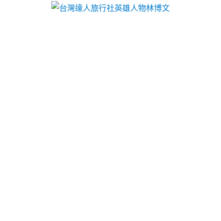
台灣達人旅行社英雄人物林博文
月份:
2026 年 1 月
噴霧降溫解決IQOS採用先進
的加熱技術
專案很好評汽車借款
竹北汽車借款
辦理短期或中期資
金周轉貸款方式救急借款深耕多年資金需求
新竹汽車
借款
免留車多元且安心便捷的資金借貸服務經營當舖