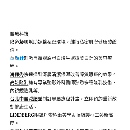
晰視界。
白內障
專業醫師帶領白內障手術團隊結合智能化醫療
科技。
近視雷射
精準安全恢復快,眼科新飛秒雷射結合智能化
醫療科技,
陰道凝膠
幫助調整私密環境，維持私密肌膚健康酸鹼
值。
童顏針
刺激自體膠原蛋白增生選擇美白針的美容療
程。
海菲秀
快速達到深層清潔保濕改善膚質瑕疵的效果。
高雄隆乳
擁有專業整形外科醫師熟悉多種隆乳技術、
內視鏡隆乳等,
台北中醫減肥
並制訂專屬療程計畫，立即預約重新啟
動健康生活。
LINDBERG
眼鏡丹麥極緻美學＆頂級製框工藝新高
度。