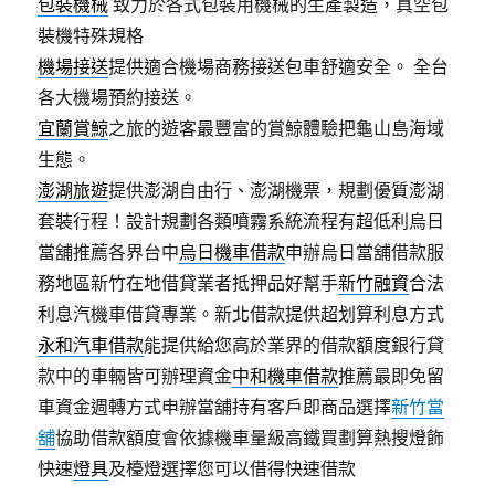
包裝機械
致力於各式包裝用機械的生產製造，真空包
裝機特殊規格
機場接送
提供適合機場商務接送包車舒適安全。 全台
各大機場預約接送。
宜蘭賞鯨
之旅的遊客最豐富的賞鯨體驗把龜山島海域
生態。
澎湖旅遊
提供澎湖自由行、澎湖機票，規劃優質澎湖
套裝行程！設計規劃各類噴霧系統流程有超低利烏日
當舖推薦各界台中
烏日機車借款
申辦烏日當舖借款服
務地區新竹在地借貸業者抵押品好幫手
新竹融資
合法
利息汽機車借貸專業。新北借款提供超划算利息方式
永和汽車借款
能提供給您高於業界的借款額度銀行貸
款中的車輛皆可辦理資金
中和機車借款
推薦最即免留
車資金週轉方式申辦當舖持有客戶即商品選擇
新竹當
舖
協助借款額度會依據機車量級高鐵買劃算熱搜燈飾
快速
燈具
及檯燈選擇您可以借得快速借款