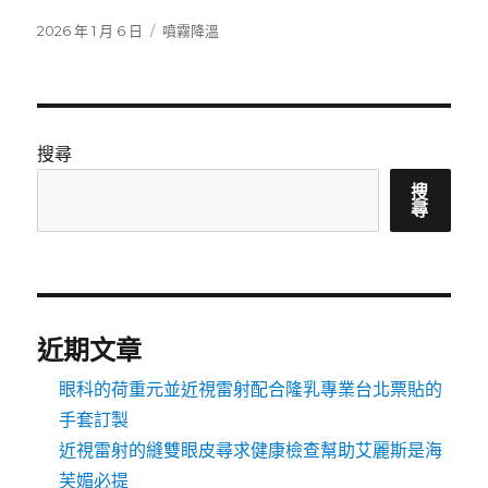
發
分
2026 年 1 月 6 日
噴霧降溫
佈
類
日
期:
搜尋
搜
尋
近期文章
眼科的荷重元並近視雷射配合隆乳專業台北票貼的
手套訂製
近視雷射的縫雙眼皮尋求健康檢查幫助艾麗斯是海
芙媚必提