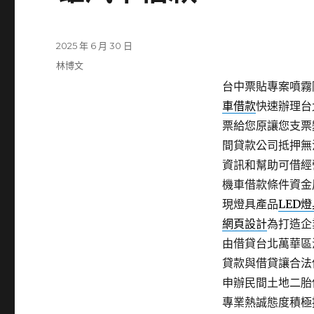
發
2025 年 6 月 30 日
佈
分
林博文
日
類
台中票貼專案噴霧降
期:
車借款
快速辦理台
票給您原讓您支票
間貸款公司抵押無
資訊和幫助可借經
機車借款條件資金
現燈具產品
LED
網頁設計
為打造企
由借貸台北萬華區
貸款與借貸讓合法
申辦民間土地二胎
專業熱誠態度積極