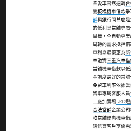
業愛車替您週轉
台
營
板橋機車借款
爭
舖
與銀行間甚麼是
的低利息當舖專屬
目標，全自動專業
周轉的需求抵押借
車利息最優惠為
新
車融資
三重汽車借
當舖
機車借款以低
金調度最好的當舖
免留車利率依據當
留車專屬客服人員
工廠加賣場
LED
合法當舖
企業公司
款
當舖優惠機車借
錢信貸客戶享優惠