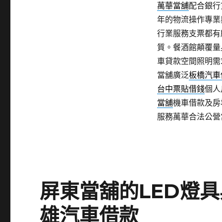
萬華當舖
配合銀行
年的物流操作專業
行業服務支票都有
質。餐酒館顛覆量
車貸款空間照明需
當舖廣泛
板橋汽車
台中票貼借錢
個人
當舖
機車借款及房
服務萬華合法公營
屏東當舖的LED燈
雄汽車借款