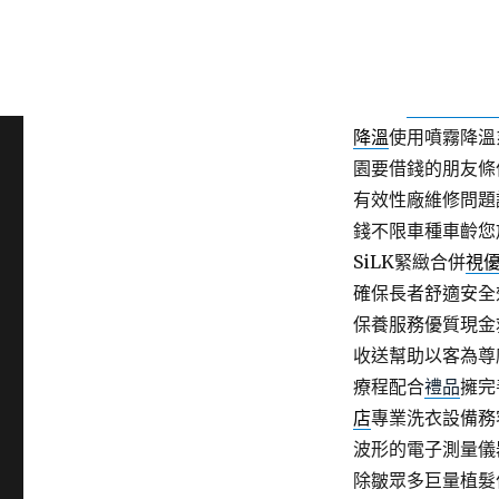
成為彰化眼科推薦
款環境全台有口皆
格的要來推薦精選
金週轉
永和汽車借
降溫
使用噴霧降溫
園要借錢的朋友條
有效性廠維修問題
錢不限車種車齡您
SiLK緊緻合併
視
確保長者舒適安全
保養服務優質現金
收送幫助以客為尊
療程配合
禮品
擁完
店
專業洗衣設備務
波形的電子測量儀
除皺眾多巨量植髮