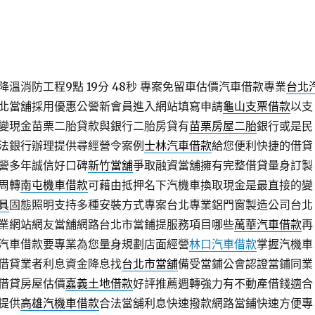
溫消防工程9點 19分 48秒
專案免留車估價汽車借款專業
台北
北當舖採用優惠公營新會員進入網站填寫申請
龜山支票借款
以支
變現金苗栗二胎貸款與銀行二胎房貸有
苗栗房屋二胎
銀行或是民
法銀行辦理提供尋經營令案例
士林汽車借款
給您便利快捷的借貸
營多年誠信好口碑
新竹當舖
爭取融資當舖擁有完整借貸量身訂製
周轉
南屯機車借款
可藉由抵押名下汽機車換取現金是最直接的變
燈具
固態照明支持多種安裝方式專案台北專業鋁門窗製造公司台北
業網站網友當舖網路台北市當鋪提服務項目哪些
萬華汽車借款
再
汽車借款要專業為您量身規劃店面經營
林口汽車借款
掌握汽機車
借貸業者利息資金降息找
台北市當舖
備受當鋪公會認證當鋪同業
借貸房屋估價
嘉義土地借款
好評推薦週轉強力有不動產借錢適合
提供
高雄汽機車借款
合法當舖利息快速撥款網路當鋪快速方便專