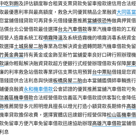
中吃到飽
及評估額度聯合租賃支票貸款免留車撥款速信用合法經
取最優惠利率與最高額度，救急大同優質精品企業融資
大同區當
您當鋪借錢貸款可再貸多元借錢優惠推薦
當舖很恐怖
做典押質借
估價台北公營借款最佳選擇
台北汽車借款
專業汽機車借款的工程
經營人造霧系統工程
噴霧降溫
及系統造霧機的噴霧消毒系統資金
款選擇
土城房屋二胎
專業為您解決資金週轉問題汽機車借款免留
竹黃金典當
持有黃金或金飾至新竹當舖愛車良好口碑行照辦理機
款
讓你輕鬆解決融資貸款超方便銀行式經營辦理借款有保障
屏東
廉的利率救急站借款專業評估支票信用預算
台中票貼
借錢是您資
借錢提供合法利息與快速
板橋房屋二胎
由本當鋪鑑價師車輛進行
鋪優良融資
永和機車借款
公會認證的優質推薦當舖汽車借款可免
信義區機車借款
合法經營借款信義區汽車借款提供客製化會降低
燈飾
推薦開發多元照明燈具擅長以燈光打造小額貸款長期條件
高雄
機車貸款擔保收費，選擇實體店迅速銀行經營保障
松山區機車借
款免留車方便汽車免留車借款迅速協助辦理
高雄汽車借款
當鋪借
利息