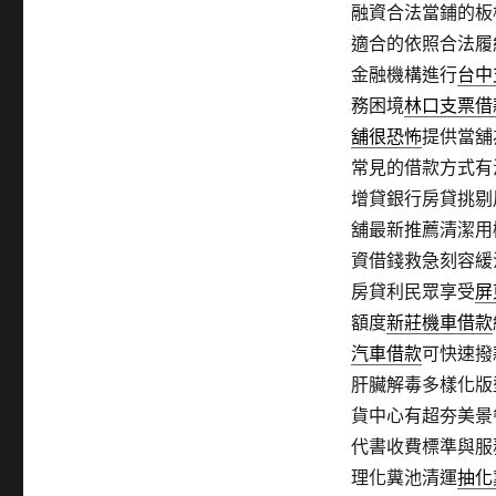
融資合法當鋪的板
適合的依照合法履
金融機構進行
台中
務困境
林口支票借
舖很恐怖
提供當舖
常見的借款方式有
增貸銀行房貸挑剔
舖最新推薦清潔用
資借錢救急刻容緩
房貸利民眾享受
屏
額度
新莊機車借款
汽車借款
可快速撥
肝臟解毒多樣化版
貨中心有超夯美景
代書收費標準與服
理化糞池清運
抽化