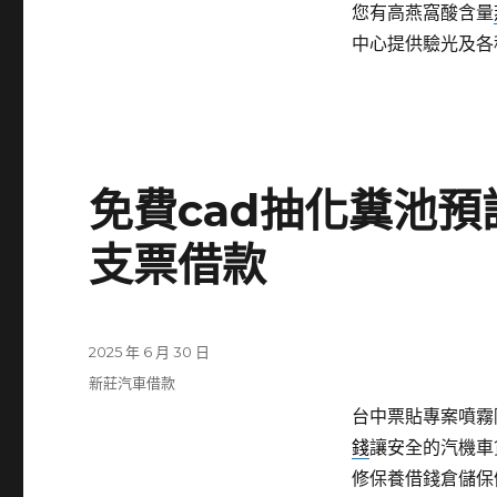
您有高燕窩酸含量
中心提供驗光及各
免費cad抽化糞池
支票借款
發
2025 年 6 月 30 日
佈
分
新莊汽車借款
日
類
台中票貼專案噴霧降
期:
錢
讓安全的汽機車
修保養借錢倉儲保