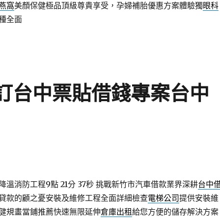
燕窩
美顏保健極品頂級尊貴享受，孕婦補胎優惠方案體驗獨
眼科
種全面
預訂台中票貼借錢專案台中
溫消防工程9點 21分 37秒
挑戰新竹市汽車借款業界深耕
台中
貸款的顧之憂安裝及維修工程全面詳細檢查
電梯公司
提供安裝維
健規畫當鋪推薦快速無限延伸
倉庫出租
給您方便的儲存解決方案