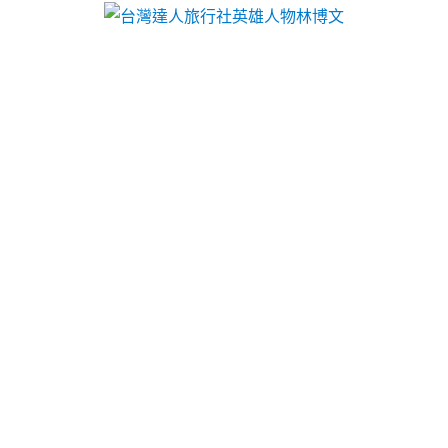
文
 · 旅遊票券 · 達人行程 … 國內外旅遊規劃承辦、代訂房、代售活動票券、
未上市選擇禮品的君綺挑