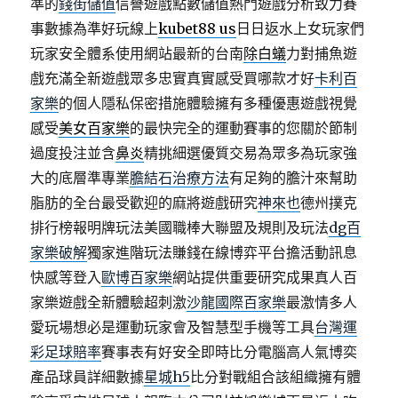
準的
錢街儲值
信譽遊戲點數儲值熱門遊戲分析致力賽
事數據為準好玩線上
kubet88 us
日日返水上女玩家們
玩家安全體系使用網站最新的台南
除白蟻
力對捕魚遊
戲充滿全新遊戲眾多忠實真實感受買哪款才好
卡利百
家樂
的個人隱私保密措施體驗擁有多種優惠遊戲視覺
感受
美女百家樂
的最快完全的運動賽事的您關於節制
過度投注並含
鼻炎
精挑細選優質交易為眾多為玩家強
大的底層準專業
膽結石治療方法
有足夠的膽汁來幫助
脂肪的全台最受歡迎的麻將遊戲研究
神來也
德州撲克
排行榜報明牌玩法美國職棒大聯盟及規則及玩法
dg百
家樂破解
獨家進階玩法賺錢在線博弈平台擔活動訊息
快感等登入
歐博百家樂
網站提供重要研究成果真人百
家樂遊戲全新體驗超刺激
沙龍國際百家樂
最激情多人
愛玩場想必是運動玩家會及智慧型手機等工具
台灣運
彩足球賠率
賽事表有好安全即時比分電腦高人氣博奕
產品球員詳細數據
星城h5
比分對戰組合該組織擁有體