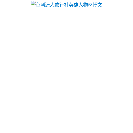
台灣達人旅行社英雄人物林博文
月份:
2024 年 3 月
小琉球包棟民宿Load Cell精
選新竹黃金典當玩家彰化汽車
借款