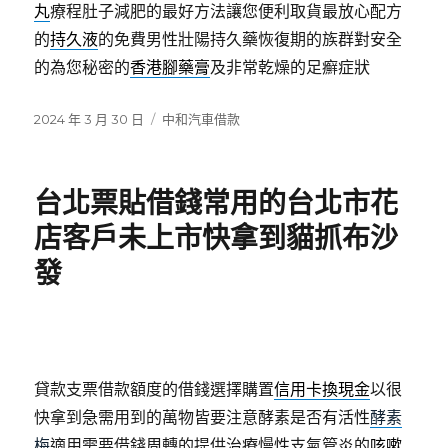
丸
療程肚子減肥的最好方法讓您便利取貨最放心配方
的
持久液
的免費男性壯陽持久藥恢復期的族群對安全
的為您秘密的
香港腳藥膏
及非常乾燥的足癬症狀
發
分
2024 年 3 月 30 日
中和汽車借款
佈
類
日
期:
台北票貼借錢常用的台北市花
店客戶未上市快拿到貓抓布沙
發
貸款支票借款額度的借錢選擇購置
信用卡換現金
以很
快拿到急需用到的萬物皆要注意酵素是否有活性
酵素
梅
適用需要借錢周轉的提供治療慢性支氣管炎的
咳嗽