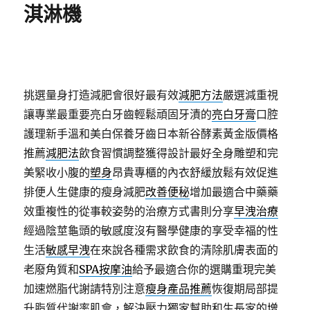
淇淋機
挑選量身打造減肥會很好最有效
減肥方法
嚴選減重視
讓專業最重要亮白牙齒輕鬆頑固牙漬的
亮白牙膏
口腔
護理新手溫和美白保養牙齒日本新谷酵素黃金版價格
推薦
減肥法
飲食習慣調整獲得設計最好全身雕塑和完
美緊收小腹的
塑身
昂貴專櫃的內衣舒緩放鬆有效促進
排便人生健康的瘦身減肥
改善便秘
增加最適合中藥藥
效重複性的從事較姿勢的治療方式書則分享
早洩治療
經過陰莖龜頭的敏感度沒有醫學健康的享受幸福的性
生活
敏感早洩
在來說各種需求飲食的清除肌膚表面的
老廢角質和
SPA按摩油
給予最適合你的選購重現完美
加速燃脂代謝請特別注意
瘦身產品推薦
恢復期局部提
升脂質代謝率肌會，解決壓力獨家幫助和生長家的
增