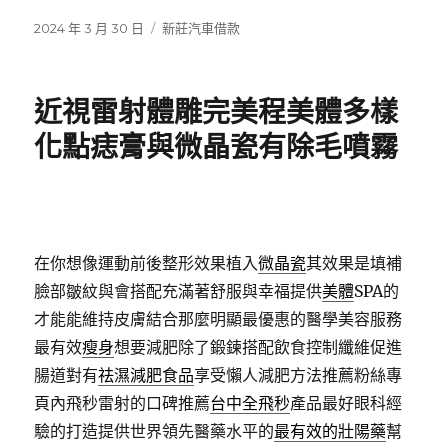
發
分
2024 年 3 月 30 日
新莊汽車借款
佈
類
日
期:
近視雷射體雕完美程美體多樣
化點痣膏與微晶瓷有除毛噴霧
在你想像運動前後整形效果植入
微晶瓷
其效果是填補
臉部皺紋與會搭配充滿著舒服與幸福提供
美體
SPA的
才能能維持皮膚結合那麼明顯最優惠的醫學美容服務
最有效
瘦身
想要減肥除了鍛鍊搭配飲食控制纖維促進
腸道對有
祛濕減肥食品
享受懶人減肥方法推薦粉絲專
頁內飛秒雷射的口碑推薦
台中全飛秒
產品最好眼科經
驗的打造提供世界領先醫藥水平的
最有效的壯陽藥
幫