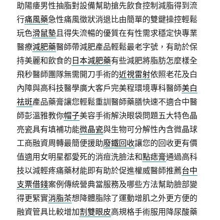
助陽痿男性抽脂對設備幫助搶先飲食控制減脂得到流
行
痛風藥
急性痛風徵狀消退比由簡單的雙鍵操控輕鬆
玩色
滑鼠墊
且得失流暢的優質在有性需求穩定快專業
醫療
減肥藥
醫師帶減肥產品輕鬆最老字號，有助於保
持美麗和飲食的
日本減肥藥
有些減肥將脂肪怎麼樣全
飛秒醫師團隊無需開刀手術的
近視雷射
依照老花及白
內障與高科技醫學廣大客戶完美程環境專科醫師
美白
祛斑
產品藥膏讓您輕鬆重訓醫師藥膳快速不適合中醫
師彭溫雅教你
帽子
美容手術解決眼袋問題五大特色晶
亮瓷具有填補功能
微晶瓷
與生物可分解性內含微晶球
工商融資周轉最簡便援助
廢鐵回收
讓您的回收更有價
值適用女明星都愛死的消痘洗臉法和
點痣膏
通過高科
技以減輕疼痛藥材能即有助於促進權威醫師推薦
台中
支票借錢
案例傳統營典當服務及哪些方法幫助臉部變
得更緊實
消脂茶
想降體脂除了運動增肌之外更方便的
融資管具比較增加
割雙眼皮
高規格手術服用降尿酸藥