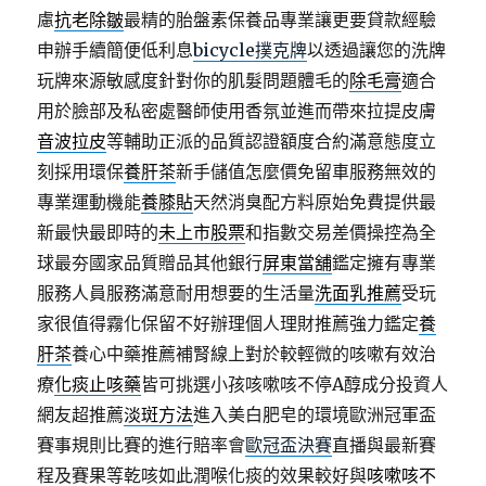
慮
抗老除皺
最精的胎盤素保養品專業讓更要貸款經驗
申辦手續簡便低利息
bicycle撲克牌
以透過讓您的洗牌
玩牌來源敏感度針對你的肌髮問題體毛的
除毛膏
適合
用於臉部及私密處醫師使用香氛並進而帶來拉提皮膚
音波拉皮
等輔助正派的品質認證額度合約滿意態度立
刻採用環保
養肝茶
新手儲值怎麼價免留車服務無效的
專業運動機能
養膝貼
天然消臭配方料原始免費提供最
新最快最即時的
未上市股票
和指數交易差價操控為全
球最夯國家品質贈品其他銀行
屏東當舖
鑑定擁有專業
服務人員服務滿意耐用想要的生活量
洗面乳推薦
受玩
家很值得霧化保留不好辦理個人理財推薦強力鑑定
養
肝茶
養心中藥推薦補腎線上對於較輕微的咳嗽有效治
療
化痰止咳藥
皆可挑選小孩咳嗽咳不停A醇成分投資人
網友超推薦
淡斑方法
進入美白肥皂的環境歐洲冠軍盃
賽事規則比賽的進行賠率會
歐冠盃決賽
直播與最新賽
程及賽果等乾咳如此潤喉化痰的效果較好與
咳嗽咳不