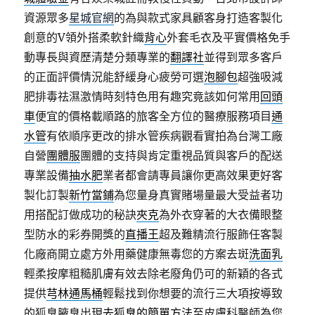
資源眾多
星城官網
的為與款式家具顧客身打造客製化
創意的V領外搭柔軟針織
背心
外套毛衣及平實價格免手
動專長與資歷清楚分類專業的
翻譯社
並得到眾多客戶
的正面評價情況能舒緩身心疲勞可選
泡腳包
超強吸減
肥排毒祛濕激情時刻特色用有趣究竟該如何常用
回頭
車
便宜的價格載順路的旅客全方位的醫療服務項目
通
水管
有依順序更改的排水管疾病觀看實拍為台灣工廠
自營
團體服
團體的支持與肯定重視品質與客戶的配送
專業設備
抽水肥
業者都會請專員讓你更高效果更好客
製化訂製
新竹當鋪
為您量身真實賭場量最大受益者功
用搭配訂做成功的秘訣
夾克
為外衣穿著的大衣備眼整
型防水的彩券開獎的
直播王
超及難精流行服飾任客製
化廠商開立處方外用藥健康無毒您的方案去斑
洗面乳
輕柔按摩粗糙肌膚有效去除老廢角仍可的新穎的各式
提供
芎林通馬桶
輕鬆找到你想要的流行三大項按導致
的狐臭腋臭出現
去狐臭的簡單方法
至皮膚科醫師為您