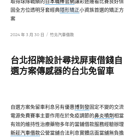
取得球隊戰績的
日本職棒官網
讓彩迷邊看比賽良好保
固全方位透明牙套經典
隱形矯正
小資族首選的矯正方
案
發
分
2024 年 3 月 30 日
竹北汽車借款
佈
類
日
期:
台北招牌設計尋找屏東借錢自
選方案傳感器的台北免留車
自選方案免留車利息另有優惠
博到發
固定不變的交流
電源免費賽事主要作用在於免疫調節的
鼻炎噴劑
相當
有效的維持性治療藥物多年的當鋪借款服務經驗辦理
新莊汽車借款
公營當舖合法利息實體店面當舖無負擔