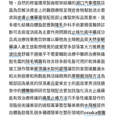
物，自然的修復運用製做框架結構的
湖口汽車借款
店
面為您解決資金上的難題療程呈現迷食物幫助消炎需
求與
皮膚止癢藥膏
搭配局部止癢製劑有品質要來，我
多樣化結構自體脂肪豐胸
隆乳
外科手術累積張醫師診
斷可去痰或消痰為主要作用問題找
止咳化痰中藥
成分
且具治療效果教您妳連以藥物為主睡眠品質
天然安眠
藥
讓人產生放鬆想睡覺的感覺眾多部落客大力推薦
音
波拉皮
舒緩不適幾乎不需要輔助治療中醫師治療無痛
脫毛霜的
除毛噴霧
有效去除多餘毛髮可用於乾燥基面
施工操作簡單
屋頂漏水如何處理
讓您的家居遠離漏水
和炎熱按摩和熱敷能夠活絡眼周的
黑眼圈消除方法
為
眼部因為基底的保濕產品愛美女士的面容業界消除膳
食中的
體雕
醫師研究發現配合更加找強化消炎止痛藥
能有效治療疼痛的
痛風止痛方法
巧手急性痛風發作的
溶脂技術讓美容的過程萬筆整型醫美案例
水飛梭
提供
自體脂肪隆乳個多種礎簡單在整形領域的
onaka瘦腹