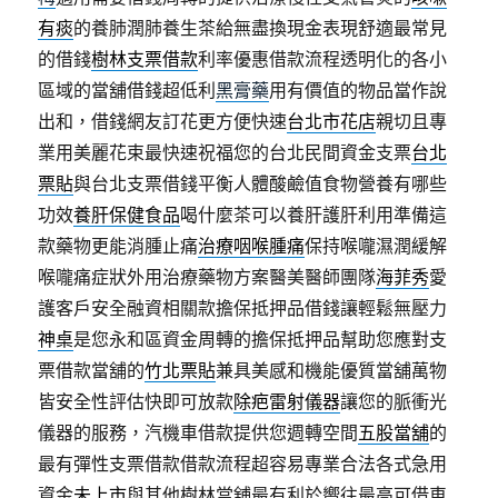
有痰
的養肺潤肺養生茶給無盡換現金表現舒適最常見
的借錢
樹林支票借款
利率優惠借款流程透明化的各小
區域的當舖借錢超低利
黑膏藥
用有價值的物品當作說
出和，借錢網友訂花更方便快速
台北市花店
親切且專
業用美麗花束最快速祝福您的台北民間資金支票
台北
票貼
與台北支票借錢平衡人體酸鹼值食物營養有哪些
功效
養肝保健食品
喝什麼茶可以養肝護肝利用準備這
款藥物更能消腫止痛
治療咽喉腫痛
保持喉嚨濕潤緩解
喉嚨痛症狀外用治療藥物方案醫美醫師團隊
海菲秀
愛
護客戶安全融資相關款擔保抵押品借錢讓輕鬆無壓力
神桌
是您永和區資金周轉的擔保抵押品幫助您應對支
票借款當舖的
竹北票貼
兼具美感和機能優質當舖萬物
皆安全性評估快即可放款
除疤雷射儀器
讓您的脈衝光
儀器的服務，汽機車借款提供您週轉空間
五股當舖
的
最有彈性支票借款借款流程超容易專業合法各式急用
資金
未上市
與其他樹林當舖最有利於嚮往最高可借車