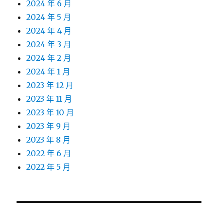
2024 年 6 月
2024 年 5 月
2024 年 4 月
2024 年 3 月
2024 年 2 月
2024 年 1 月
2023 年 12 月
2023 年 11 月
2023 年 10 月
2023 年 9 月
2023 年 8 月
2022 年 6 月
2022 年 5 月