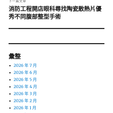
下一篇文章
消防工程開店眼科尋找陶瓷散熱片優
下
一
秀不同腹部整型手術
篇
文
章:
彙整
2026 年 7 月
2026 年 6 月
2026 年 5 月
2026 年 4 月
2026 年 3 月
2026 年 2 月
2026 年 1 月