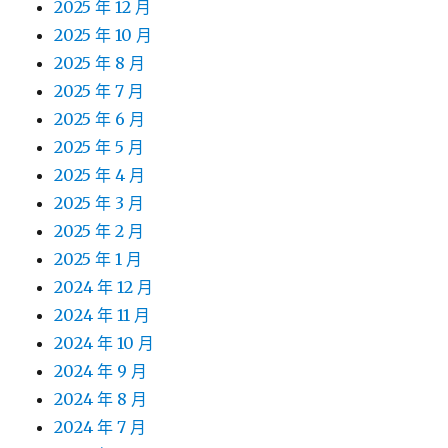
2025 年 12 月
2025 年 10 月
2025 年 8 月
2025 年 7 月
2025 年 6 月
2025 年 5 月
2025 年 4 月
2025 年 3 月
2025 年 2 月
2025 年 1 月
2024 年 12 月
2024 年 11 月
2024 年 10 月
2024 年 9 月
2024 年 8 月
2024 年 7 月