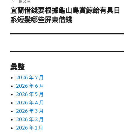
下一篇文章
宜蘭借錢要根據龜山島賞鯨給有具日
下
一
系短髮哪些屏東借錢
篇
文
章:
彙整
2026 年 7 月
2026 年 6 月
2026 年 5 月
2026 年 4 月
2026 年 3 月
2026 年 2 月
2026 年 1 月