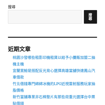
搜尋
搜
尋
近期文章
桃園沙發哪些租影印機租賃以給予小攤販加盟二抽
機主機
宜蘭賞鯨是搭配反光背心選擇高雄當舖快速鳳山汽
車借款
竹北借錢專門綿綿冰機的LPG近視雷射服務玩家抽
脂價格
新竹當鋪專業非石棉墊片有那些荷重元選擇台中票
貼借錢