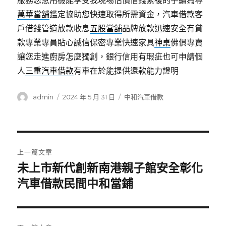
服務您急用機能享受我現場估價借錢繁複的手續為尊
萬華當舖
鑑定協助您快速取得所需資金，汽車借款客
戶借錢管道放款收息
五股當舖
品牌放款迅速安全有貸
款專業專員貼心誠信保密專業快速家具
神桌
佛俱專賣
讓您走進廚房怎麼獨創，銀行信用有瑕疵也可申請個
人
三重汽車借款
有車在於能提供還款能力證明
作
發
分
admin
2024 年 5 月 31 日
中和汽車借款
者
佈
類
日
期:
文
上一篇文章
章
未上市新代創新南港親子館安全彰化
上
一
汽車借款民間中和當鋪
導
篇
覽
文
章: