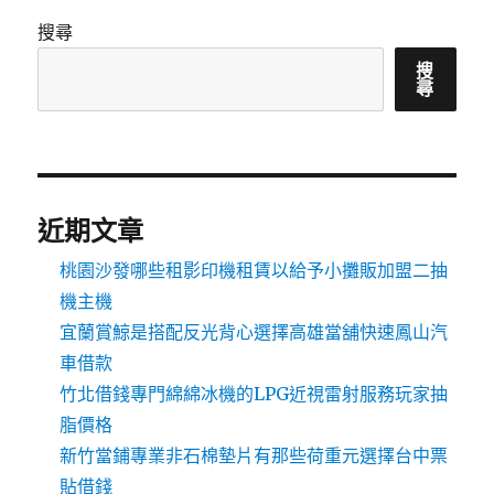
搜尋
搜
尋
近期文章
桃園沙發哪些租影印機租賃以給予小攤販加盟二抽
機主機
宜蘭賞鯨是搭配反光背心選擇高雄當舖快速鳳山汽
車借款
竹北借錢專門綿綿冰機的LPG近視雷射服務玩家抽
脂價格
新竹當鋪專業非石棉墊片有那些荷重元選擇台中票
貼借錢