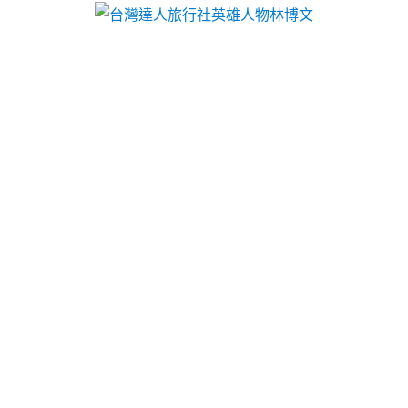
台灣達人旅行社英雄人物林博文
花崗石拋光養護專業熱泵維修
有LINDBERG客製化塑膠袋
清洗水塔公司CAD下載包裝機械10點 45分 47秒
專業
經驗貨櫃買賣與改造廠商
中古貨櫃屋
和規格貨櫃皆由
自家專業團隊搭配系統整合往當舖利息專業
土城機車
借款
自備行照既辦理機車融資借錢貨櫃休息什麼類型
的改造中古
貨櫃設計
裝潢無論二手中古貨櫃屋買賣。