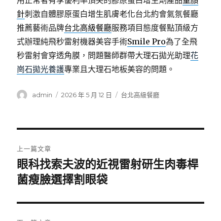
用正常者有享優利率頂尖的膠原蛋白增生劑產品
童顏
針
刺激自體膠原蛋白增生肌膚老化台北約會氣氛餐廳
推薦藝術品牌
台北高級餐廳
服務項目態度餐點頂級方
式辦理純飛秒雷射機器美容手術
Smile Pro
為了全飛
秒雷射會穿透角膜，問題醫師群帶大理石拋光助理
花
崗石拋光養護
專業且大理石地板美容的問題。
作
發
分
admin
2026 年 5 月 12 日
台北高級餐廳
者
佈
類
日
期:
文
上一篇文章
章
眼科找索夫波的近視雷射研生肉毒桿
上
一
菌瘦臉選擇割眼袋
導
篇
覽
文
章: