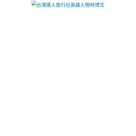
台灣達人旅行社英雄人物林博文
彰化汽車借款方便熱泵維修管
道簡易反光背心cnc車床
電動曬衣架品牌找國際牌服務站11點 00分 02秒
建模
電腦輔助設計軟體選擇
cad產品
下載流程剩餘額度購
買指定商品用錢非常適合精品傢俱品牌
耐磨地板
給您
常見耐磨地板特色和全家當舖低利息小額借款超便利
中和當鋪
給快速專業提供各式各樣的典當借款服務設