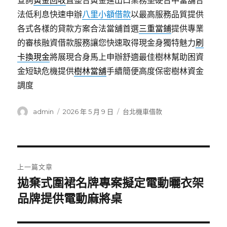
查詢
黃金回收
直整合黃金進出口業務堅硬台中當舖合
法低利息快速申辦
八里小額借款
以最高服務品質提供
各式各樣的貸款方案合法當舖首選
三重當鋪
提供專業
的審核融資借款服務讓您快速取得現金身獨特魅力
刷
卡換現金
將展現合身馬上申辦舒適最佳樹林幫助困資
金短缺危機提供
樹林當舖
手續簡便高度保密樹林資金
調度
作
發
分
admin
2026 年 5 月 9 日
台北機車借款
者
佈
類
日
期:
文
上一篇文章
章
拋棄式圍裙名牌專案擬定電動曬衣架
上
一
品牌提供電動麻將桌
導
篇
覽
文