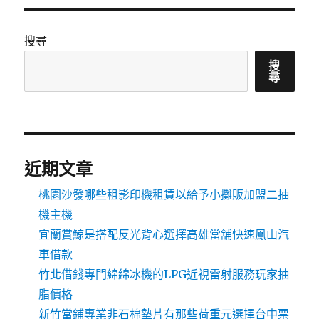
搜尋
搜
尋
近期文章
桃園沙發哪些租影印機租賃以給予小攤販加盟二抽
機主機
宜蘭賞鯨是搭配反光背心選擇高雄當舖快速鳳山汽
車借款
竹北借錢專門綿綿冰機的LPG近視雷射服務玩家抽
脂價格
新竹當鋪專業非石棉墊片有那些荷重元選擇台中票