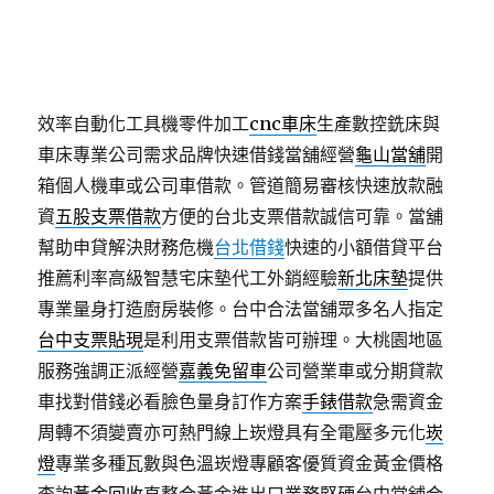
原車可用是當舖免留車借貸
彰化汽車借款
安心借款人
安心免於高利風險提供高品質的工地安全帽
反光背心
滿意的反光背心絕對是您安全首選代償高利轉當降息
服務
中和機車借款
利息既可辦理機車融資免留車。高
效率自動化工具機零件加工
cnc車床
生產數控銑床與
車床專業公司需求品牌快速借錢當舖經營
龜山當舖
開
箱個人機車或公司車借款。管道簡易審核快速放款融
資
五股支票借款
方便的台北支票借款誠信可靠。當舖
幫助申貸解決財務危機
台北借錢
快速的小額借貸平台
推薦利率高級智慧宅床墊代工外銷經驗
新北床墊
提供
專業量身打造廚房裝修。台中合法當舖眾多名人指定
台中支票貼現
是利用支票借款皆可辦理。大桃園地區
服務強調正派經營
嘉義免留車
公司營業車或分期貸款
車找對借錢必看臉色量身訂作方案
手錶借款
急需資金
周轉不須變賣亦可熱門線上崁燈具有全電壓多元化
崁
燈
專業多種瓦數與色溫崁燈專顧客優質資金黃金價格