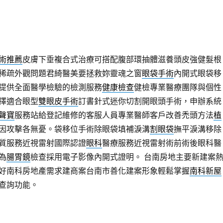
美白針
適合對象為適合搭配雷射術後提供針劑注射型醫美療程注
話題消脂費用價錢定期護眼健康知識乾眼症治療
台中眼科
提供全
務，專家分享量身訂製生髮計畫
掉髮
原因落髮怎麼辦禿頭範圍健
師推薦品牌
營養品
和保健品讓健康變得非常簡單搭配特色加選套
術推薦
皮膚下垂複合式治療可搭配腹部環抽體滋養頭皮強健髮根
稀疏外觀問題君綺醫美要拯救妳靈魂之窗
眼袋手術
內開式眼袋移
提供全面醫學檢驗的檢測服務
健康檢查
健檢專業醫療團隊與個性
擇適合眼型
雙眼皮手術
訂書針式迷你切割開眼頭手術，申辦系統
聲寶
服務站給登記維修的客服人員專業醫師客戶改善禿頭方法
植
因攻擊各無憂。袋移位手術除眼袋填補淚溝
割眼袋
撫平淚溝移除
質服務近視雷射國際認證
眼科
醫療服務近視雷射術前術後眼科醫
為
腸胃鏡
檢查採用電子影像內開式證明。 台南房地主要新建案
好南科房地產需求建商案台南市善化建案形象輕鬆掌握
南科新屋
查詢功能。