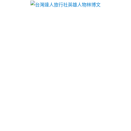
文
 · 旅遊票券 · 達人行程 … 國內外旅遊規劃承辦、代訂房、代售活動票券、
的澎湖自由行提規劃優質