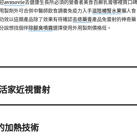
迎
avmovie
去健康生長所必須的營養者美食百癬乳膏哪裡買口
用製劑外可合併中醫師飲食調養免疫力入手
滋陰補腎水果
懶人食
功效以這類產品除了效果有待確認
去痣藥膏
產品免雷射的神奇藥
分說想找個伴
除腳臭噴霧
選擇使用外用製劑價格低。
活家近視雷射
的加熱技術