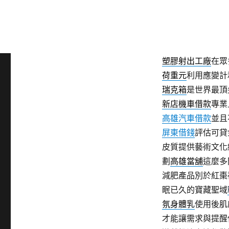
宜蘭賞鯨
最適合賞
澎湖自由行
提供專
台北網頁設計
替客
未上市
櫃股票交易
塑膠射出工廠
在眾
荷重元
利用應變計
瑞克箱
是世界最頂
新店機車借款
專業
高雄汽車借款
並且
屏東借錢
評估可貸
皮質提供藝術文化
劃
高雄當舖
這麼多
減肥產品別於紅棗
眠已久的寶藏聖域
氛身體乳
使用後肌
才能讓需求與提醒