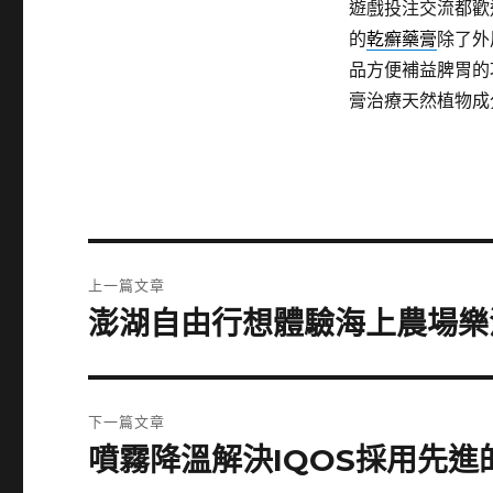
遊戲投注交流都歡
的
乾癬藥膏
除了外
品方便補益脾胃的
膏治療天然植物成
文
上一篇文章
章
澎湖自由行想體驗海上農場樂
上
一
導
篇
覽
文
下一篇文章
章:
噴霧降溫解決IQOS採用先進
下
一