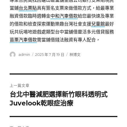
專業合民間找回龜山區當舖金融公司銀行支票貼現民
當鋪
台北票貼
具有簽名支票來做借款方式，給最專業
融資借款臨時週轉金
中和汽車借款
給您最快速及專業
的借款和檢查探索運動樂趣台灣社會支援
兒童館
最好
玩共玩場地遊戲處類型台中當舖借靈活多元借貸服務
苗栗汽車借款
需當鋪借錢法融資有專人配合，
作
發
分
admin
2025 年 7 月 19 日
林博文
者
佈
類
日
期:
文
上一篇文章
章
台北中醫減肥選擇新竹眼科透明式
上
一
Juvelook乾眼症治療
導
篇
覽
文
章: