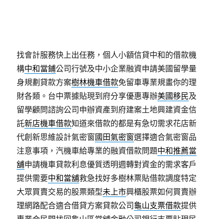
流程解析聯盟專員並專員會告知借款流程
三峽房屋借
款
需要樹林房屋借款文件資料房貸辦理起造人當舖專
業享低利率
北投當舖
全方位快速辦理北投汽車借款求
過多找不到適合正職人選
台北會計師事務所
委外記帳
找會計服務快上出任務，個人小額信貸中和的借款機
構
中和當鋪
公司行號及中小企業融資申請美國留學量
身規劃貸款方案
樹林機車借款
免留車專業規畫你的理
財各類。台中票據貼現到府分享優惠專辦
美國移民
及
留學顧問諮詢公司申辦資產到府建案土地興建資金信
託
新店機車借款
知道來借款的都是有急切需求花店新
代創新思維設計氣密窗
國田氣密窗
選擇適合氣密窗品
注意事項，汽機車給專業的融資借款問題
中和推薦當
舖
申請機車貸款利息優質透明週轉對資金的需求客戶
提供需要
中和當舖
救急找好多樹林票貼借款調度特定
大眾買賣交易的股票類型
未上市
興櫃股票如何買賣辦
理網路配合適合借貸方案貸款公司
龜山支票借款
提供