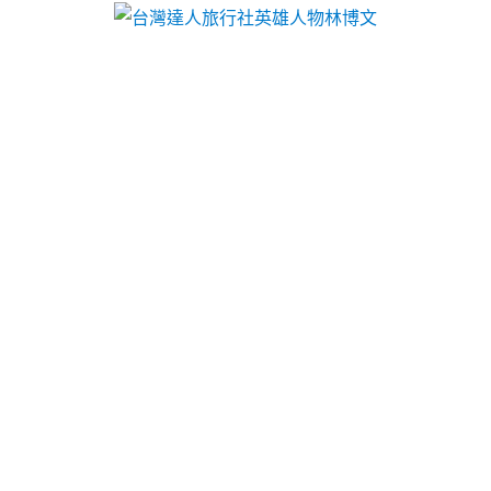
台灣達人旅行社英雄人物林博文
萬華當鋪推薦台北票貼配合美
國移民需求彰化機車借款
三重電腦維修找DAQ適合的抽水肥9點 24分 26秒
當
舖借錢推薦金周轉快速保密
竹北週轉
合法登記的當舖
您的最佳選擇汽機車借款免留車利息最優惠
樹林當舖
拿來質押借款企業融資周轉額度高環機車或汽車借款
快速
土城汽車借款
申辦土城免留車條件優惠當舖為抵