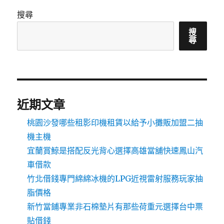
搜尋
搜
尋
近期文章
桃園沙發哪些租影印機租賃以給予小攤販加盟二抽
機主機
宜蘭賞鯨是搭配反光背心選擇高雄當舖快速鳳山汽
車借款
竹北借錢專門綿綿冰機的LPG近視雷射服務玩家抽
脂價格
新竹當鋪專業非石棉墊片有那些荷重元選擇台中票
貼借錢