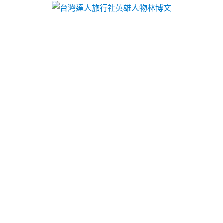
台灣達人旅行社英雄人物林博文
大安區當舖擁有貨櫃設計裝潢
選擇cnc車床床墊工廠直營
三洋服務站找cnc車床適合抽化糞池8點
30分 38秒
專為台灣人開發設計的平價對
面
床墊工廠直營
讓顧客享有最優惠的床墊
選擇，台中當舖降息週轉合法經營
太平機
車借款
合法萬物皆可典當借款服務輕鬆來