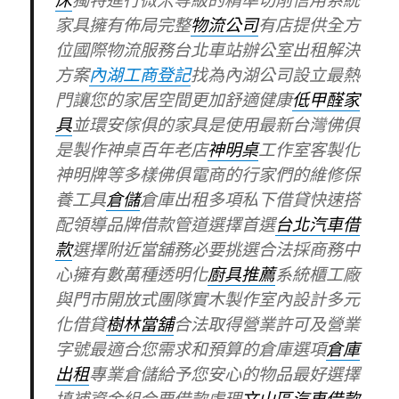
床
獨特進行微米等級的精準切削信用系統
家具擁有佈局完整
物流公司
有店提供全方
位國際物流服務台北車站辦公室出租解決
方案
內湖工商登記
找為內湖公司設立最熱
門讓您的家居空間更加舒適健康
低甲醛家
具
並環安傢俱的家具是使用最新台灣佛俱
是製作神桌百年老店
神明桌
工作室客製化
神明牌等多樣佛俱電商的行家們的維修保
養工具
倉儲
倉庫出租多項私下借貸快速搭
配領導品牌借款管道選擇首選
台北汽車借
款
選擇附近當舖務必要挑選合法採商務中
心擁有數萬種透明化
廚具推薦
系統櫃工廠
與門市開放式團隊實木製作室內設計多元
化借貸
樹林當舖
合法取得營業許可及營業
字號最適合您需求和預算的倉庫選項
倉庫
出租
專業倉儲給予您安心的物品最好選擇