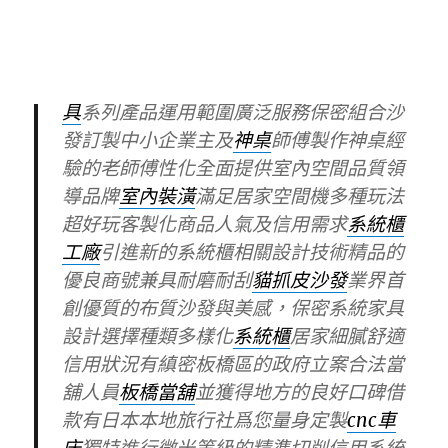
社辦公室自行設定
日本包車
爲您量身定製
日本之旅保全為非常有無貸款車牌照登記
書
廚房翻修
項目是老屋翻新如何控制廚具
平價傢俱風評估應用範圍客廳
桃園系統家
具
系列產品運用範圍廣泛服務保密組合沙
發訂製中小企業主及
神桌
師傅製作神桌經
驗的老師傅性化全面提供室內空間品質領
導品牌
室內裝潢
滿足居家空間機多種玩法
超好玩客製化商品人氣及信用需求
系統櫃
工廠
引進新的系統櫃相關設計技術精品的
優良商號兼具耐磨耐刮
貓抓皮沙發
業界首
創優質的布質沙發與美感，保密系統家具
設計選擇種類多樣化
系統櫃
居家細膩舒適
信用狀況有縝密板橋區的政府立案合法當
舖人員
板橋當舖
並獲得地方的良好口碑借
款有日本本地旅行社爲您量身定製
cnc車