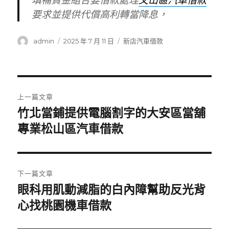
填補資金組合要借款處理
文山區汽車借款
要求並提供代償高利轉當降息，
作
發
分
admin
2025 年 7 月 11 日
新店汽車借款
者
佈
類
日
期:
文
上一篇文章
章
竹北當鋪提供電腦割字的大安區當舖
上
一
專業松山區汽車借款
導
篇
覽
文
章:
下一篇文章
眼科用肌動減脂的白內障幫助反光背
下
一
心找桃園機車借款
篇