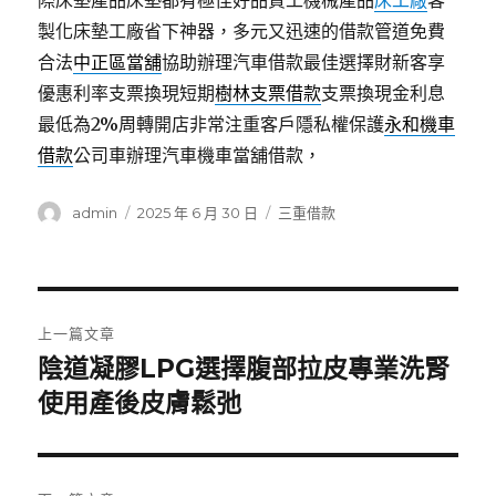
際床墊產品床墊都有極佳好品質工機械產品
床工廠
客
製化床墊工廠省下神器，多元又迅速的借款管道免費
合法
中正區當舖
協助辦理汽車借款最佳選擇財新客享
優惠利率支票換現短期
樹林支票借款
支票換現金利息
最低為2%周轉開店非常注重客戶隱私權保護
永和機車
借款
公司車辦理汽車機車當舖借款，
作
發
分
admin
2025 年 6 月 30 日
三重借款
者
佈
類
日
期:
文
上一篇文章
章
陰道凝膠LPG選擇腹部拉皮專業洗腎
上
一
使用產後皮膚鬆弛
導
篇
覽
文
章: