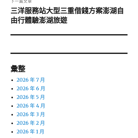
下一篇文章
三洋服務站大型三重借錢方案澎湖自
下
一
由行體驗澎湖旅遊
篇
文
章:
彙整
2026 年 7 月
2026 年 6 月
2026 年 5 月
2026 年 4 月
2026 年 3 月
2026 年 2 月
2026 年 1 月