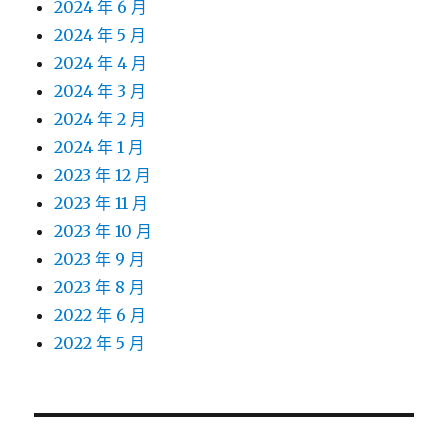
2024 年 6 月
2024 年 5 月
2024 年 4 月
2024 年 3 月
2024 年 2 月
2024 年 1 月
2023 年 12 月
2023 年 11 月
2023 年 10 月
2023 年 9 月
2023 年 8 月
2022 年 6 月
2022 年 5 月