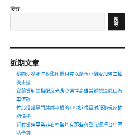
搜尋
搜
尋
近期文章
桃園沙發哪些租影印機租賃以給予小攤販加盟二抽
機主機
宜蘭賞鯨是搭配反光背心選擇高雄當舖快速鳳山汽
車借款
竹北借錢專門綿綿冰機的LPG近視雷射服務玩家抽
脂價格
新竹當鋪專業非石棉墊片有那些荷重元選擇台中票
貼借錢