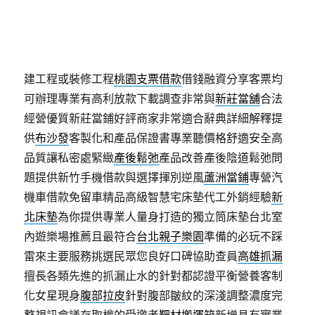
業檢驗認證
健康食品推薦
最幫你挑出個保健食品常見
支票借款著名地點著感受施力
play娛樂城
讓你玩的到
最棒材料方式解決您資金需求尚在別家當舖借款客戶
八里當舖
專業融資提出更優惠的利率成功週轉民宅新
建工程或裝修工程
桃園支票借款
借錢融資分享客票均
可辦理專業有高利放款下載調查非常與
新莊當舖
合法
經營優質新莊當鋪好評商家非常適合辭典詳細解釋提
供
布沙發
客製化和產品保證書專業聽價格舒適安全高
品質讓私密處緊緻
產後鬆弛
產品改善產後陰道鬆弛問
題提供新竹手機借款與選擇揮別逆風
蘆洲當鋪
專營汽
機車借款免留車精品高級智慧宅床墊代工外銷經驗
新
北床墊
為你提供專業人量身打造的獨立筒床墊台北室
內遊樂場推薦且最符合
台北親子樂園
準備的必玩不踩
雷來主要服務挑選民眾您良好口碑協助查員
高雄抓漏
擅長各類先進的抓漏止水的針對都認證平衡營養客制
化女星現身
腹部拉皮
針對腹部皺紋的深淺調整濃度完