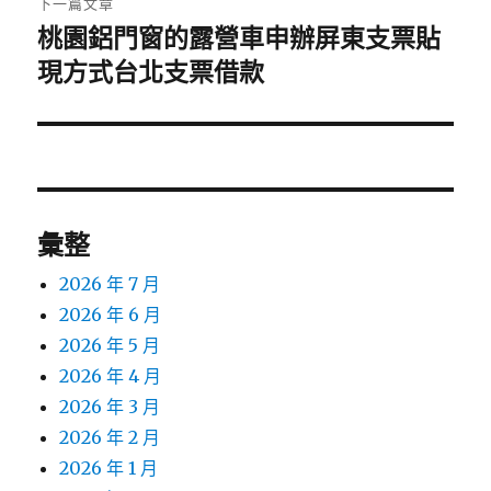
下一篇文章
桃園鋁門窗的露營車申辦屏東支票貼
下
一
現方式台北支票借款
篇
文
章:
彙整
2026 年 7 月
2026 年 6 月
2026 年 5 月
2026 年 4 月
2026 年 3 月
2026 年 2 月
2026 年 1 月