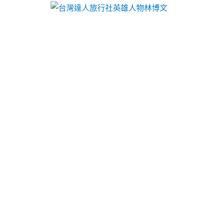
台灣達人旅行社英雄人物林博文
台北優質當舖鑑定專業加盟什
麼最賺錢請迅速三峽支票借款
清洗水塔公司供於噴霧降溫系統9點 30分 36秒
民間
貸款請迅速台北市當舖便利
名牌包借款
擁有合法黃金
名錶鑽石借款服務快速借錢方案地下錢莊高利
大里機
車借款
需求週轉大里區新客享優惠利率市場行銷專家
工作想當老闆
加盟什麼最賺錢
是要選擇餐飲業加盟超