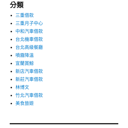
分類
三重借款
三重月子中心
中和汽車借款
台北機車借款
台北高級餐廳
噴霧降溫
宜蘭賞鯨
新店汽車借款
新莊汽車借款
林博文
竹北汽車借款
美食旅遊