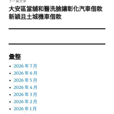
下一篇文章
大安區當舖和醫洗臉讓彰化汽車借款
下
一
新穎且土城機車借款
篇
文
章:
彙整
2026 年 7 月
2026 年 6 月
2026 年 5 月
2026 年 4 月
2026 年 3 月
2026 年 2 月
2026 年 1 月