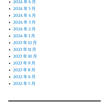
2024 年 6 月
2024 年 5 月
2024 年 4 月
2024 年 3 月
2024 年 2 月
2024 年 1 月
2023 年 12 月
2023 年 11 月
2023 年 10 月
2023 年 9 月
2023 年 8 月
2022 年 6 月
2022 年 5 月