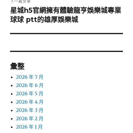
下一篇文章
星城h5官網擁有體驗龍亨娛樂城專業
下
一
球球 ptt的雄厚娛樂城
篇
文
章:
彙整
2026 年 7 月
2026 年 6 月
2026 年 5 月
2026 年 4 月
2026 年 3 月
2026 年 2 月
2026 年 1 月