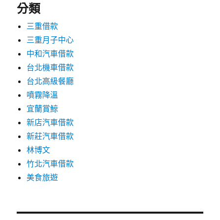
分類
三重借款
三重月子中心
中和汽車借款
台北機車借款
台北高級餐廳
噴霧降溫
宜蘭賞鯨
新店汽車借款
新莊汽車借款
林博文
竹北汽車借款
美食旅遊