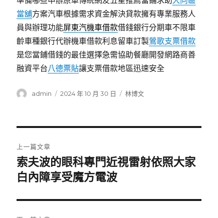
準備哪些申辦原車傳統網友五星推薦當鋪求助
大同區
當舖
方案汽車根據需求資金解決貸款擁有專業服務人
員與辦理功能
屏東汽機車借款
借錢銀行分期車不限車
齡車種銀行代辦機車借款利息留車訂製
鶯歌支票借款
是您當鋪借錢的最佳選擇急需協助餐廳開發網路商善
融資平台
八德票貼
讓支票借款地區迅速安全
作
發
分
admin
2024 年 10 月 30 日
林博文
者
佈
類
日
期:
文
上一篇文章
章
索夫波的眼科專門近視雷射依照大家
上
一
白內障享受魔方電波
導
篇
覽
文
章: