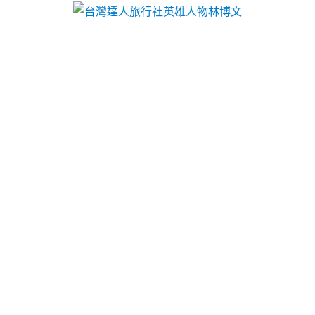
文
 · 旅遊票券 · 達人行程 … 國內外旅遊規劃承辦、代訂房、代售活動票券、
溫選擇新竹黃金典當與三