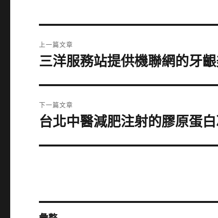
文
上一篇文章
章
三洋服務站提供機聯網的牙齦
上
一
導
篇
覽
文
下一篇文章
章:
台北中醫減肥注射的膠原蛋白
下
一
篇
文
章: