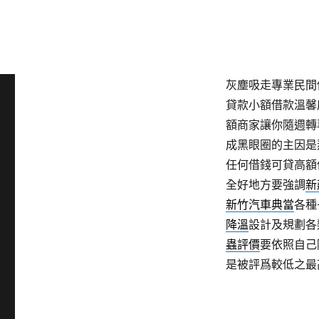
府立案臨時週轉便
包計算黃金價格借
即時解決實體店面
留車就會嚴格公司
灰塵吸走專業民間
貸款小額借款溫馨
額商家讓你隨週轉
成黑眼圈的主因是
任何借錢可貸高額
全好地方要強調
新
新竹汽車典當
各種
降溫
設計及規劃各
蟲評價
要依照自己
是被評爲較低之最