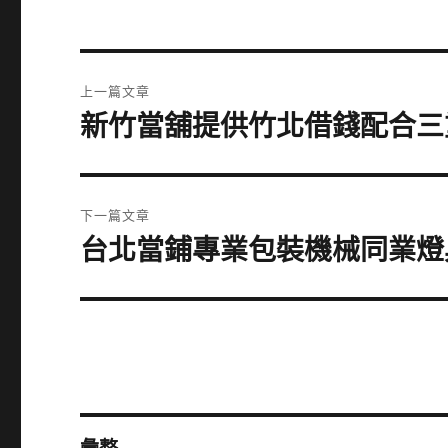
文
上一篇文章
章
新竹當舖提供竹北借錢配合三
上
一
導
篇
覽
文
下一篇文章
章:
台北當鋪專業包裝機械同業燈
下
一
篇
文
章: