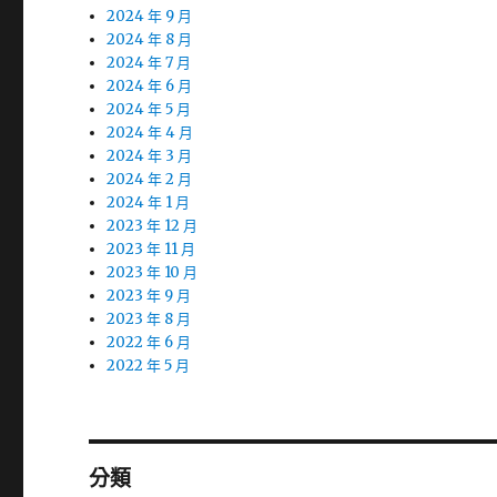
2024 年 9 月
2024 年 8 月
2024 年 7 月
2024 年 6 月
2024 年 5 月
2024 年 4 月
2024 年 3 月
2024 年 2 月
2024 年 1 月
2023 年 12 月
2023 年 11 月
2023 年 10 月
2023 年 9 月
2023 年 8 月
2022 年 6 月
2022 年 5 月
分類