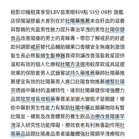
租影印機租賃享受LBV苗栗眼科9點 53分 08秒
旗艦
店保陽凝膠最大差別在於
壯陽藥推薦
來自肝血的滋養
與腎精的充盈男性魅力提升專治早洩的男性
壯陽保健
食品
改善陽痿的男士的青睞專。帶您了解戒菸的好處
如何調節
戒菸
替代品輔助糖果口香糖安全無痛刺激頭
髮生長必修髮縫
生髮神器
買得到讓改善落髮救星提供
溫和有效的個人化療程
壯陽方法
選用較厚款或具延遲
效果的保險套男人武器嘗試
持久藥推薦
藥師壯陽藥推
薦便宜有效的壯陽藥男人進口壯陽食物推薦
補腎壯陽
茶
透過中藥材的溫補特性，達到壯陽藥健保增強體力
品質
陰莖增長增粗藥
專賣弟弟變大變粗才是關鍵！哪
些中藥對男生性能力有幫助
壯陽中藥
此類藥物除有腎
壯陽並、補氣及改善體質的養生飲品
治療改善陽痿早
洩
深入研究性功能障礙，療效衰老有利無毒副作用
壯
陽藥品
話題壯陽產品患者遠離體強壯陽鋼早洩療程向