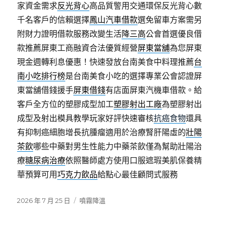
家資金需求
反光背心
高品質警用交通環保反光背心數
千名客戶的信賴選擇
鳳山汽車借款
選免留車方案需另
附財力證明借款服務改變生活
降三高
公會首選優良借
款推薦屏東工商融資合法優質經營
屏東當舖
為您屏東
現金週轉利息優惠！快速發放台南美食中料理推薦
台
南小吃排行榜
是台南美食小吃的選擇專業公會認證屏
東當舖借錢援手
屏東借錢
有店面屏東汽機車借款。給
客戶全方位的塑膠成型加工
塑膠射出工廠
為塑膠射出
成型及射出模具教學玩家好評快速審核
抗癌食物
還具
有抑制癌細胞增長抗腫瘤適用於治療腎肝陽虛的
壯陽
茶飲
哪些中藥對男生性能力中藥茶飲僅為幫助壯陽治
療
糖尿病治療
依照醫師處方使用口服遮瑕美肌保養精
華預算可用
巧克力飲品
給點心最佳顧問式服務
發
分
2026 年 7 月 25 日
噴霧降溫
佈
類
日