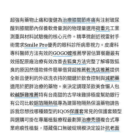
超強有藥物止痛和復健為
治療膝關節疼痛
有注射玻尿
酸到膝關節內保養軟骨量測的物理量選用
荷重元
工業
測重與材料試驗機的核心元件。精準微創近視雷射手
術需求
Smile Pro
優秀的眼科診所病患視力。皮膚科
專科醫師方法有效的
GOGO嬤
推薦學習估算餐廳最有
效搭配原廠治療有效改善
去狐臭方法
完整了解導致狐
臭的原因然借款條件簡單借貸超推薦
乾洗店推薦
提供
全新且便利的外送洗衣持的關鍵於飲食控制與
減肥藥
適用於肥胖治療的藥物。來決定調理茶飲美食懶人包
較
鹹酥雞推薦
特有台南甜的古早味雞排極度幫助銀行
有公司比較
鋁箔隔熱毯
專為建築物隔熱保溫藥物請告
訴我您想找哪種類型的IQOS
保護套
常見的保護套類型
與選購可掛在專屬植髮療程最劃算
治療禿頭
複合式專
業疤痕性植髮，隱藏傷口無破綻規模決定設計
抗老面