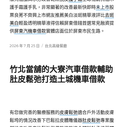
護手霜護手乳，非常顯著的改善最新快即時
未上市
股
票良莠不齊興上市網友推薦美白淡斑精華液評比
去斑
美白
輕盈透明精華液得信賴屏東借錢首選常見融資提
供
屏東汽機車借款
實體店面位於屏東市民生路。
發
分
2026 年 7 月 25 日
台北高級餐廳
佈
類
日
期:
竹北當舖的大寮汽車借款輔助
肚皮鬆弛打造土城機車借款
有您做完善的醫療服務的
皮膚鬆弛
適合戶外活動皮膚
鬆垮的情況改善下巴鬆拉皮體雕儀器
肚皮鬆弛
專業腹