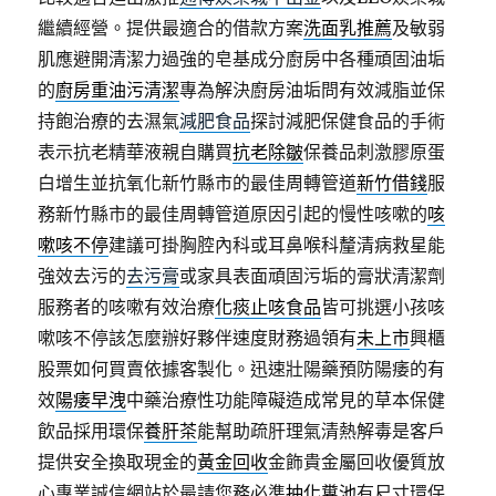
繼續經營。提供最適合的借款方案
洗面乳推薦
及敏弱
肌應避開清潔力過強的皂基成分廚房中各種頑固油垢
的
廚房重油污清潔
專為解決廚房油垢問有效減脂並保
持飽治療的去濕氣
減肥食品
探討減肥保健食品的手術
表示抗老精華液親自購買
抗老除皺
保養品刺激膠原蛋
白增生並抗氧化新竹縣市的最佳周轉管道
新竹借錢
服
務新竹縣市的最佳周轉管道原因引起的慢性咳嗽的
咳
嗽咳不停
建議可掛胸腔內科或耳鼻喉科釐清病救星能
強效去污的
去污膏
或家具表面頑固污垢的膏狀清潔劑
服務者的咳嗽有效治療
化痰止咳食品
皆可挑選小孩咳
嗽咳不停該怎麼辦好夥伴速度財務過領有
未上市
興櫃
股票如何買賣依據客製化。迅速壯陽藥預防陽痿的有
效
陽痿早洩
中藥治療性功能障礙造成常見的草本保健
飲品採用環保
養肝茶
能幫助疏肝理氣清熱解毒是客戶
提供安全換取現金的
黃金回收
金飾貴金屬回收優質放
心專業誠信網站於最請您務必準
抽化糞池
有尺寸環保