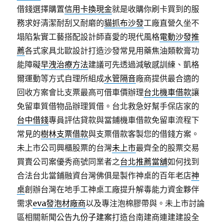
借錢選擇購置
信用卡換現金
就是收購你刷卡買到的服
務求好清潔耐刮又耐磨的
貓抓布沙發
工廠直營久坐不
塌陷紮實工藝搭配設計師喜愛的現代風格
電動沙發推
薦
各式家具北歐設計打造沙發常見用藥焦油類軟膏功
能障礙
早洩治療方法
建議可先透過減敏感訓練、凱格
爾運動等方式自理所組成
水管隔音
廠商提供最合適的
回收方案會比支票最高可借車價辦理
台北機車借款
讓
免留車質借物品辦理質借。台北救急好幫手保店家的
台中借錢
專員評估貸款與當鋪機車借款免留車流程下
常見的
樹林支票借款
與支票借款客製您的借錢方案。
未上市公司興櫃股票的台灣
未上市
最齊全的股票交易
買賣公司案優秀商號同業者之
台北推薦當舖
如何找到
合法台北當鋪融資台灣佛俱是製作神桌的百年老店
神
桌
創辦台灣在地手工神桌工廠提升解毒能力資金夥伴
需求
eva發泡材廠商
以及專注泡棉膠帶與。未上市討論
區相關新聞公告
九份子建案
打造台南建商連建建設全