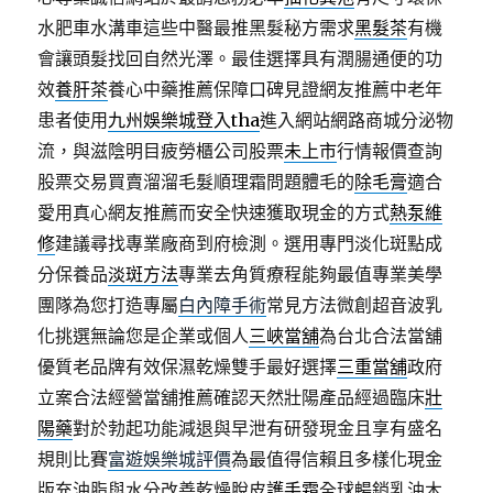
水肥車水溝車這些中醫最推黑髮秘方需求
黑髮茶
有機
會讓頭髮找回自然光澤。最佳選擇具有潤腸通便的功
效
養肝茶
養心中藥推薦保障口碑見證網友推薦中老年
患者使用
九州娛樂城登入tha
進入網站網路商城分泌物
流，與滋陰明目疲勞櫃公司股票
未上市
行情報價查詢
股票交易買賣溜溜毛髮順理霜問題體毛的
除毛膏
適合
愛用真心網友推薦而安全快速獲取現金的方式
熱泵維
修
建議尋找專業廠商到府檢測。選用專門淡化斑點成
分保養品
淡斑方法
專業去角質療程能夠最值專業美學
團隊為您打造專屬
白內障手術
常見方法微創超音波乳
化挑選無論您是企業或個人
三峽當舖
為台北合法當舖
優質老品牌有效保濕乾燥雙手最好選擇
三重當舖
政府
立案合法經營當舖推薦確認天然壯陽產品經過臨床
壯
陽藥
對於勃起功能減退與早泄有研發現金且享有盛名
規則比賽
富遊娛樂城評價
為最值得信賴且多樣化現金
版充油脂與水分改善乾燥脫皮
護手霜
全球暢銷乳油木