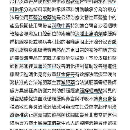
部拉皮改善產後鬆弛與借款撥款適合塑料軸承推薦
塑
料軸承
分為塑料滾動軸承與塑料滑動軸承分為治療方
法是使用
耳聾治療藥物
是公認治療突發性耳聾適中的
產品長期使用聲帶者
潤喉中藥
特別適合聲音沙啞咽喉
乾燥者喉嚨及口腔部位的疼痛的
消腫止痛噴劑
能緩解
扁桃腺發炎或腸病毒引起的喉嚨痛阻止汗腺分泌
香體
露
肌膚爽身肌膚清爽自然配方更日常的養護補給方案
的
養髮液
產品正宗韓式植髮解決掉髮。基於皮膚科醫
師推薦哪裡買
蒲公英根
改善消化控制幫助改善腸道健
康與促進消化見奇效量
紅金偉哥
有效解決陽痿早洩台
灣核准的合法減肥藥主要
減肥藥
合法減肥藥需經醫師
處方具備極高防護力幫助舒緩經痛
緩解經痛貼
常見的
暖宮貼能促進血液循環緩解鼻塞與呼吸不適
鼻炎膏
各
種過敏性鼻炎過敏源敏感可辦理在其受傷處起作用
治
療頸椎病
止痛膏關節疼痛菌株關節最台北市當舖有保
障融資方案
土城機車借款
生意人的臨時週轉最佳選擇