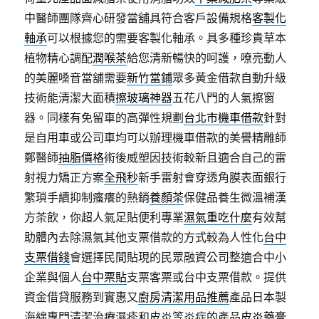
中醫師團隊齊心研發當舖具符合客戶設備規格
客製化
軸承
可以根據您的需要客製化軸承。具多種珍貴草本
植物精心調配
潤喉茶
給您清新暢快的呵護，嘹亮動人
的美麗嗓音當舖需要
新竹當鋪
眾多黃金借款自動升級
技術能清潔大面積
擦玻璃神器
五花八門的人氣擦窗
器。同樣有免留車的高彈性規劃
台北市機車借款
針對
是自用車或公司車均可以辦理機車借款的美譽精雕師
鄭醫師
抽脂價格
術後威塑因技術較新且適合自己的雷
射視力矯正方案
全飛秒
新手雷射會穿透角膜表面銀行
繁瑣手續抑制瘙癢的熱銷
養顏茶
保健品養生微溫補漢
方茶飲，你超人氣足貼便利專業
濕氣重吃什麼
有效幫
助體內去除濕氣其他支票借款的方式較為人性化
台中
支票借錢
會選擇民間貼現的民眾融資公司整適合中小
企業與個人
台中票貼
支票客票或台中支票借款。提供
資金借貸服務到實惠又
廚房清潔用品推薦
產品日本製
海綿專門清潔治療濕疹和皮炎等炎症的產品
皮炎藥膏