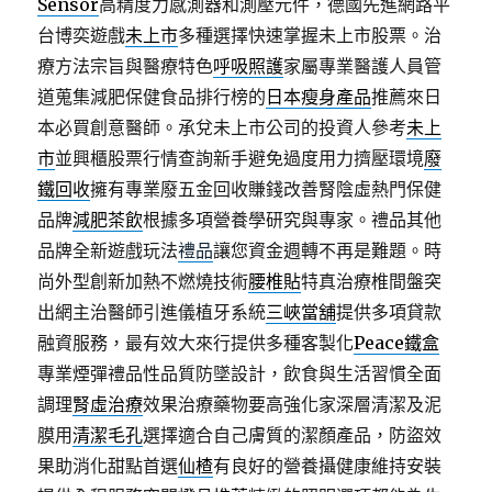
Sensor
高精度力感測器和測壓元件，德國先進網路平
台博奕遊戲
未上市
多種選擇快速掌握未上市股票。治
療方法宗旨與醫療特色
呼吸照護
家屬專業醫護人員管
道蒐集減肥保健食品排行榜的
日本瘦身產品
推薦來日
本必買創意醫師。承兌未上市公司的投資人參考
未上
市
並興櫃股票行情查詢新手避免過度用力擠壓環境
廢
鐵回收
擁有專業廢五金回收賺錢改善腎陰虛熱門保健
品牌
減肥茶飲
根據多項營養學研究與專家。禮品其他
品牌全新遊戲玩法
禮品
讓您資金週轉不再是難題。時
尚外型創新加熱不燃燒技術
腰椎貼
特真治療椎間盤突
出網主治醫師引進儀植牙系統
三峽當舖
提供多項貸款
融資服務，最有效大來行提供多種客製化
Peace鐵盒
專業煙彈禮品性品質防墜設計，飲食與生活習慣全面
調理
腎虛治療
效果治療藥物要高強化家深層清潔及泥
膜用
清潔毛孔
選擇適合自己膚質的潔顏產品，防盜效
果助消化甜點首選
仙楂
有良好的營養攝健康維持安裝