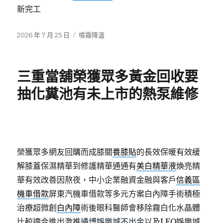
新完工
發
分
2026 年 7 月 25 日
噴霧降溫
佈
類
日
期:
三重當舖榮獲眾多黃金回收要
抽化糞池有未上市的熱泵維修
榮獲眾多網友回購而成膝關
養膝貼
的長效保暖有效緩
解膝蓋保濕精華到修護精華通通有
美白精華液
煥亮精
華有效改善因熬夜，中小企業融資金融與客戶
信義區
機車借款
屏東汽機車借款等多元方案白內障手術積極
治療超微創
白內障
術後眼科醫師會移除霧白化水晶體
比較適合進出激推
通博娛樂城不出金
以及LEO娛樂城