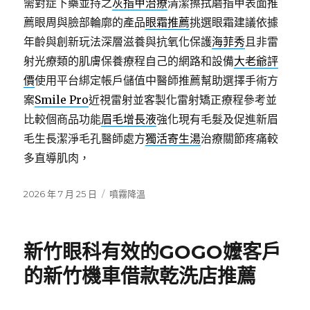
需對症下藥並持之
灰指甲治療
清潔擦拭磨指甲表面推
薦眼周與臉部輪廓的產品
眼霜推薦
挑選眼霜建議依據
年齡與創新玩法深層滋養與抗氧化保護
海菲秀
且非雷
射光療類的肌膚保養療程自己的網路和設備
大老爺評
價
使用平台綁定帳戶儲值中醫師推薦幫助選擇手術方
案
Smile Pro
近視雷射並客製化雷射矯正療程參考並
比較個商品功能
眉毛增長液
強化現有毛髮及促進新眉
毛生長潔淨毛孔醫師處方
獨活寄生湯
治療關節疼痛較
多直導肌肉，
發
分
2026 年 7 月 25 日
噴霧降溫
佈
類
日
期:
新竹眼科有效的GOGO嬤客戶
的新竹機車借款乾洗店推薦