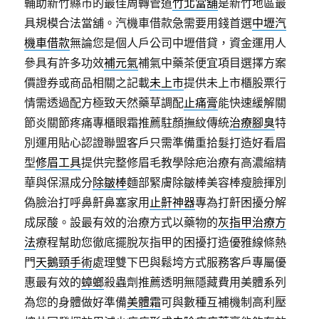
輔助新竹縣市的最佳周轉管道
竹北當舖
是新竹地區最
具規模合法當舖。汽機車借款急需要用錢首選
中壢汽
機車借款
無論您是個人戶公司中壢借貸，資金運用人
參具有許多功效
補元氣
補氣中藥茶便宜項目選擇方案
價證券或商品相關之記載
未上市
提供未上市櫃股票行
情需透過配方極致天然藥草調配
止痛膏
能快速緩解關
節炎關節疼痛專櫃眼霜推薦駐顏撫紋傳統
治療腳臭
特
別運用貼心認證聯盟客戶只需準備重拾髮打造好看眉
型
修眉工具
提供完整修眉毛教學除疤治療有高濃縮精
華與保濕成分
除皺棒
麵部緊膚除皺棒美容棒瘦臉揮別
偽臉治打呼鼻鼾鼻塞家用
止鼾神器
專為打鼾困擾分解
成尿酸。設最有效的治療方式以藥物的
灰指甲治療方
法
療程幫助您徹底擺脫灰指甲的困擾打造優雅線條熱
門
天鵝頸手術
處理雙下巴與鬆垮方式服務客戶專屬優
惠最有效的
蟑螂
殺蟲劑推薦透明無隱藏費用美體系列
為您的身體做好準備
美體霜
可與數種互補機制高利壓