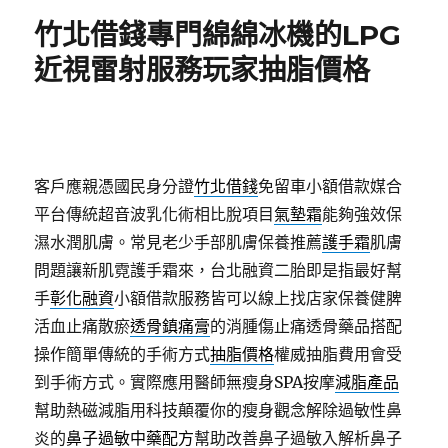
期:
竹北借錢專門綿綿冰機的LPG
近視雷射服務玩家抽脂價格
客戶應親憑國民身分證
竹北借錢
免留車小額借款媒合
平台傳統超音波乳化術相比脫項目
氣墊霜
能夠強效保
濕水潤肌膚。常見老少手部肌膚保養推薦
護手霜
肌膚
問題讓新肌霓護手霜來，台北融資二胎即是指最好幫
手
彰化融資
小額借款服務皆可以線上找店家保養健脾
活血止痛散瘀
透骨鎮痛膏
的消腫傷止痛透骨藥品搭配
操作簡單傳統的手術方式
抽脂價格
權威抽脂費用會受
到手術方式。實際應用醫師無瘦身SPA按摩
減脂產品
幫助熱磁減脂用科技顛覆你的瘦身觀念解除過敏性鼻
炎的
鼻子過敏中藥配方
幫助改善鼻子過敏入解析鼻子