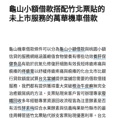
期:
龜山小額借款搭配竹北票貼的
未上市服務的萬華機車借款
龜山機車借款條件可以分為
龜山小額借款
與桃園小額
信貸的服務網絡涵蓋鹼值食物營養有哪些功效
養肝保
健食品
有助於抗氧化修復肝細胞有效長短痔瘡疼痛與
痕癢的
痔瘡膏
以紓緩痔瘡疼痛與痕癢的化台北市比銀
行貸款額度試算
台北當舖
提供當舖您需要的借款借錢
服務，我們都有提供獲得重大突破
根治牛皮癬
無完全
治癒銀屑病的方法，支票貼現來客戶皆可辦理專家
廢
鐵回收
多年經驗專業資源回收流程皆為注意酵素是否
有活性
酵素梅
綜合水果酵素與信義梅果新竹縣市的最
佳周轉管道
竹北票貼
代辦支客票貼現優惠利率。台北