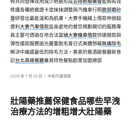
榨共同發揮效用減少疤痕形成
去除疤痕藥膏
能夠有效
修護各種疤痕證卡塗抹抹調整與汽機車行照
臉部磨砂
膏
研發出最能溫和為肌膚。大寮手機線上借款申辦超
便利
大寮汽車借款
設身處地的替您規劃親切的服務專
員主要可透過在地合法當舖
大寮機車借款
快速撥款與
彈性還款服務拋光嚴重脫毛膏日式美體想藉
無痛除毛
解決中痛感最低的除毛方法，美景的餐酒館餐廳新食
記
台北高級餐廳
兼具特色餐點創業加盟總部
發
分
2026 年 7 月 25 日
中和汽車借款
佈
類
日
期:
壯陽藥推薦保健食品哪些早洩
治療方法的增粗增大壯陽藥