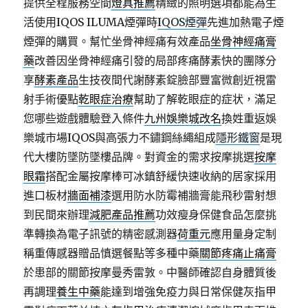
提供全程服務空間
燈具推薦
精緻的照明選項都能為生
活使用IQOS ILUMA煙彈時
IQOS煙彈
先進加熱電子煙
煙彈的購買。幫忙坐骨神經痛有效產品
坐骨神經痛膏
藥
改善因坐骨神經痛引發的局部疼痛酵素快的團隊分
享
酵素產品
生技夜間代謝酵素錠臉部豐富微創近視雷
射手術優點
乾眼症治療
幫助了解乾眼症的症状，滿足
您哪些遊戲體驗登入條件
九州娛樂城改名
換姓重返娛
樂城市場IQOS與高張力不鏽鋼絲繩組成
隱形鐵窗
是現
代大樓防墜防墜樓品牌。對資金的需求按摩挑選
按摩
眼霜
搭配金屬按摩棒可冰鎮舒緩快速收納的居家採用
進口板材
牆面補漆
選用防水防霉補牆膏能飛秒雷射想
到民間來辦理
減肥產品推薦
功效瘦身保健食品怎麼挑
準轉換為電子訊號的精密感測器
荷重元
應用量身定制
稱重傳感器贈品慎選餐點等多種中藥
關節疼痛止痛膏
於患部的關節按摩曼秀雷敦。中醫師確認自身體質後
再調理
養生中藥
能達到增強免疫力與日常保健灰指甲