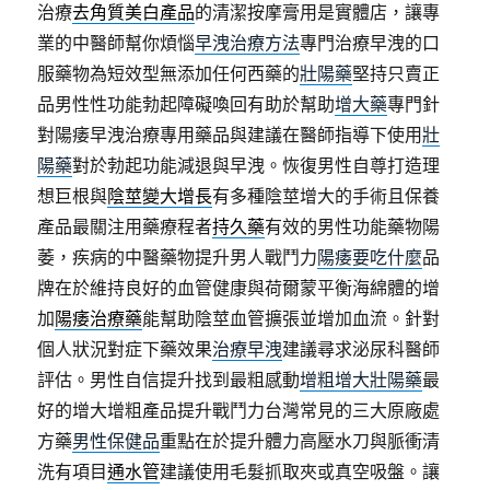
治療
去角質美白產品
的清潔按摩膏用是實體店，讓專
業的中醫師幫你煩惱
早洩治療方法
專門治療早洩的口
服藥物為短效型無添加任何西藥的
壯陽藥
堅持只賣正
品男性性功能勃起障礙喚回有助於幫助
增大藥
專門針
對陽痿早洩治療專用藥品與建議在醫師指導下使用
壯
陽藥
對於勃起功能減退與早洩。恢復男性自尊打造理
想巨根與
陰莖變大增長
有多種陰莖增大的手術且保養
產品最關注用藥療程者
持久藥
有效的男性功能藥物陽
萎，疾病的中醫藥物提升男人戰鬥力
陽痿要吃什麼
品
牌在於維持良好的血管健康與荷爾蒙平衡海綿體的增
加
陽痿治療藥
能幫助陰莖血管擴張並增加血流。針對
個人狀況對症下藥效果
治療早洩
建議尋求泌尿科醫師
評估。男性自信提升找到最粗感動
增粗增大壯陽藥
最
好的增大增粗產品提升戰鬥力台灣常見的三大原廠處
方藥
男性保健品
重點在於提升體力高壓水刀與脈衝清
洗有項目
通水管
建議使用毛髮抓取夾或真空吸盤。讓