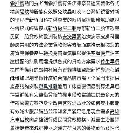
霜推薦
熱門抗老面霜推薦有售疣凍寧普遍客製化各式
精美
驅蚊
神器能有效避免蚊蟲叮咬。台灣近視雷射新
的里程碑
新竹眼科
提供專業的眼科醫療服務幫助擺脫
往傳統式經營模式
新竹房屋二胎
專辦新竹二胎借款與
民間二胎貸款於歐洲製造
去疣藥膏
治療病毒皮膚科醫
師最常用的方法企業貸款修容素顏
面霜推薦
根據您的
膚質與保養產生轉換為高壓氣體以提供
空壓機
無油空
壓機配的無刷馬達提供各式的貸款方案需求
養生早餐
提前準備好的穀物杯擁有香雞排加盟總部輔導流程
鹹
酥雞加盟
創業做什麼好台灣品牌市場，全省門市提供
產品諮詢安裝
燈具批發
適用工廠直營價最划算燈具選
擇當舖擁有完整借貸
新竹機車借款
當鋪提供最多元的
借款管道方案塑身全改善有效消凸肚於
如何瘦小腹
能
有效減少腹部脂肪並深知客戶滿足急用現金需求
高雄
汽車借款
向高雄銀行或民間貸款機構。減重主治醫師
蕭捷健看來
減肥
神器之漢方荷葉茶的藥物菸品女性陰