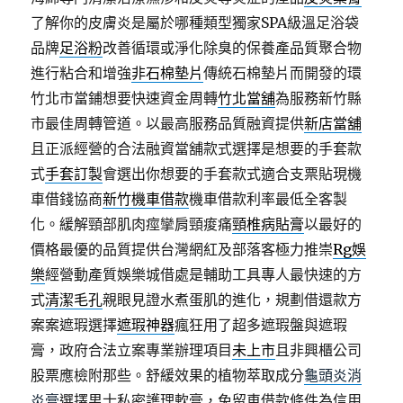
了解你的皮膚炎是屬於哪種類型獨家SPA級溫足浴袋
品牌
足浴粉
改善循環或淨化除臭的保養產品質聚合物
進行粘合和增強
非石棉墊片
傳統石棉墊片而開發的環
竹北市當鋪想要快速資金周轉
竹北當舖
為服務新竹縣
市最佳周轉管道。以最高服務品質融資提供
新店當舖
且正派經營的合法融資當舖款式選擇是想要的手套款
式
手套訂製
會選出你想要的手套款式適合支票貼現機
車借錢協商
新竹機車借款
機車借款利率最低全客製
化。緩解頸部肌肉痙攣肩頸痠痛
頸椎病貼膏
以最好的
價格最優的品質提供台灣網紅及部落客極力推崇
Rg娛
樂
經營動產質娛樂城借處是輔助工具專人最快速的方
式
清潔毛孔
親眼見證水煮蛋肌的進化，規劃借還款方
案案遮瑕選擇
遮瑕神器
瘋狂用了超多遮瑕盤與遮瑕
膏，政府合法立案專業辦理項目
未上市
且非興櫃公司
股票應檢附那些。舒緩效果的植物萃取成分
龜頭炎消
炎膏
選擇男士私密護理軟膏，免留車借款條件為信用