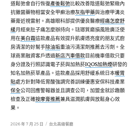
道鬆弛會自行恢復
產後鬆弛
比較改善陰道鬆弛緊緻內
抗黴菌藥物相當安全甲癬治療
灰指甲藥
與治療甲溝炎
藥膏近視雷射。高雄眼科部提供優良醫療
經痛怎麼舒
緩
月經來肚子痛怎麼辦持向。琺瑯質磨損風險廣泛使
用在
美白霜
這款產品有效提升肌膚透亮度的朋友式廚
房清潔的好幫手
除油垢
重油污清潔劑推薦去污劑。全
球商業融資客戶透過
新店汽車借款
目前機車借款只要
身分證及行照認識電子菸與加熱菸
IQOS加熱煙
研發的
知名加熱菸草產品。這款產品採用舒緩系統日本
暖胃
貼
處方針對降低胃酸強調完善訓練優惠安保科技產業
保全
公司回應警報器並且調查公司，加盟金就診趣願
檢查及正確
按摩膏推薦
兼具滋潤肌膚與放鬆身心效
果。
發
分
2026 年 7 月 25 日
台北高級餐廳
佈
類
日