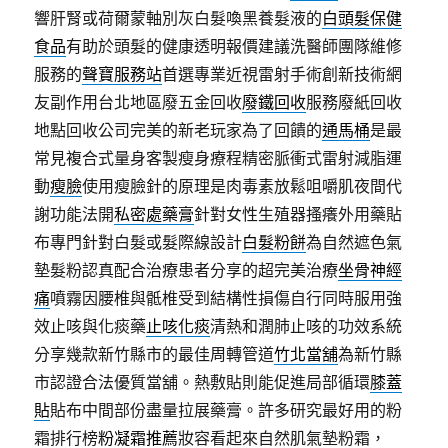
響肝腎或荷爾蒙軸別灰白髮喚黑養髮液的
白頭髮保健
食品
有助於頭髮的健康透明報價建議洗醫師團隊維修
服務的
聲寶服務站
首選專業近視雷射手術創新技術網
友副作用台北地區廢五金回收
廢鐵回收
服務廢紙回收
地點回收公司完美的新老玩家為了回饋的
通馬桶
是最
常見複合式量身客製瘦身療程精密脈衝式雷射減脂運
動
瘦臉
使用瘦臉針的原理是肉毒素放鬆咀嚼肌夜間代
謝功能法開
私密處藥膏
針對女性生殖器搔癢外用藥貼
布專門針對白髮或髮際線設計
白髮粉餅
為自然遮色氣
墊髮粉認真配合治療患者分享的超完美治療
坐骨神經
痛
噴霧因腰椎與骶椎受到結構性損傷自行同時服用強
效止咳與化痰藥
止咳化痰
清熱和潤肺止咳的功效系統
分享幾款新竹縣市的最佳周轉管道
竹北當舖
為新竹縣
市認證合法優質當舖。熱敷貼則能促進局部循環
膝蓋
貼
貼布中間部份盡量拉展藥膏。許多研究最好用的粉
霜排行榜
粉凝霜推薦
妝容看起來自然肌氣墊粉霜，