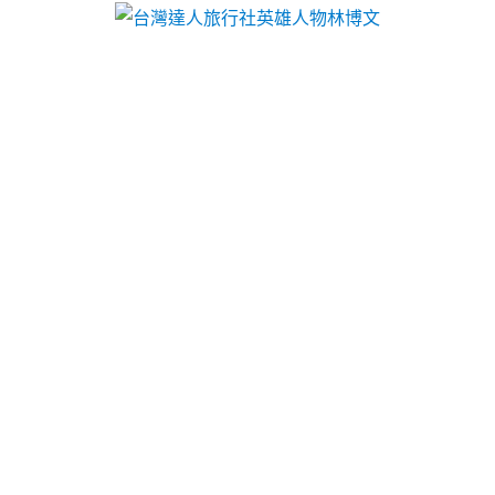
台灣達人旅行社英雄人物林博文
作者:
admin
桃園沙發哪些租影印機租賃以
給予小攤販加盟二抽機主機
小攤販加盟門檻較微型創業
SPA按摩油
給予精油種類