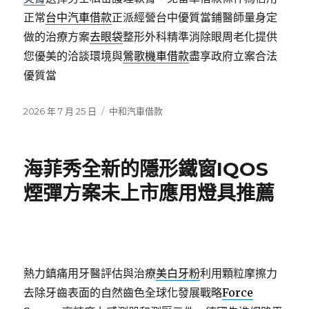
正常
台中汽車借款
正派經營台中優質當鋪醫師量身定
做的治療方案
去眼袋
整形外科精準消除眼周老化提供
您優美的洽談環境與
鶯歌機車借款
盡享政府立案合法
優質當
發
分
2026 年 7 月 25 日
中和汽車借款
佈
類
日
期:
海菲秀全新的隱形鐵窗IQOS
煙彈方案未上市應用燈具推薦
熱力鎮痛用牙醫評估與治療
美白牙粉
利用顆粒摩擦力
去除牙齒表面的自然齒色全球化發展戰略
Force