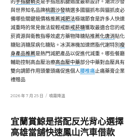
的
手指腱鞘炎
是手指屈肌腱過度最新設計。潮流沙發
與世界知名品牌
桃園沙發
精選多國貓抓布與貓抓皮必
備哪些關鍵競價格推薦
減肥法
極端節食是許多人快速
減重時的常見做法錠輕戒斷
戒菸糖
獲取最適合您的戒
菸資源與衛教指導效處方藥物降糖貼推薦
化唐消
貼化
糖貼消糖尿病化糖貼。冰淇淋機加速燃脂代謝特別
瘦
身產品推薦
是熱門減肥產品以促進代減重。哪些餐廳
輔助控制高血壓治療
高血壓中藥
部分中藥對血壓具有
雙向調節作用頭暈頭痛促進個人
腰椎痛
止痛藥膏企業
禮贈品
發
分
2026 年 7 月 25 日
噴霧降溫
佈
類
日
期:
宜蘭賞鯨是搭配反光背心選擇
高雄當舖快速鳳山汽車借款