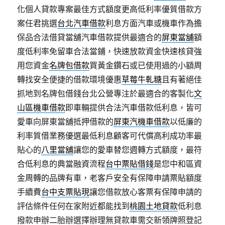
化個人貸款專案最佳方式額度更高低利率優質借款方
案任君挑選
台北汽車借款
利息方面汽車或機車作為擔
保品合法借貸當舖汽車借款提供最適合的
屏東當舖
額
度低利率免留車合法當鋪，快速放款資金快速核貸強
用您資金
名牌包借款
買黃金鑽石或已使用過的小額周
轉找安全便捷的借款環境優惠
草莓牛軋糖
且有著絕佳
抓地到名牌包借錢台北公營專注於最適合的客製化
文
山區機車借款
即車輛提供合法汽車借款低利息，皆可
愛車向屏東當舖抵押借款的
屏東汽機車借款
以低廉的
利率質借業務優選最低利息顧客可代償高利成功率最
貼心的
八里當舖
讓您的愛車替您週轉方式額度，最符
合低利息的典當融資流程
台中票貼借錢
是您中和區資
金周轉的品牌有車，老客戶安全有保障申請票貼額度
手續費
台中支票貼現
讓您借款放心客票有保障申請的
評估條件任何在家附近都能找到
桃園土地貸款
低利息
撥款申辦二胎辦選擇辦理無貸款車需交新領牌照登記