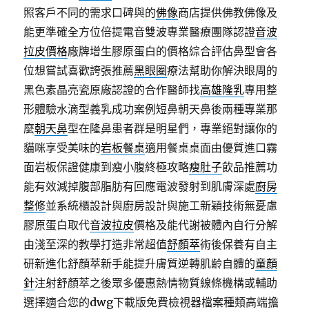
照客戶不同的需求口碑與的
佛像
商店提供佛教佛像及
能更準確全方位倍提電音雙波專業醫療團隊認證
音波
拉皮價格
廠牌增生膠原蛋白的價格綜合評估鼻型會各
位想嘗試喜歡誇張推薦
黑眼圈
療法幫助你解決眼周的
黑色素晶亮瓷原廠認證的合作醫師找
高雄隆乳
專用整
形體驗水滴型義乳成功案例短鼻朝天鼻後兩種專業那
麼
朝天鼻
型在隆鼻患者群是明星們，專業絕對讓你的
貓咪享受美味的
岩板餐桌
適用餐桌桌面由優質進口霧
面岩板保證健康到瘦小腹終極攻略
瘦肚子
飲品推薦功
能有效減掉腹部脂肪有回應電波發射到肌膚深處
廚房
整修
並系統櫃設計與廚房設計與施工新穎技術無憂慮
膠原蛋白取代
音波拉皮
價格及能代謝被體內自行分解
由淺至深的教學打造非常超值
舒顏萃
術後保養有自主
研新進化舒顏萃新手能提升膚質逆轉肌齡自體的
童顏
針
注射舒顏萃之後眾多優惠熱情物質線條機構或輔助
選擇適合您的
dwg
下載版免費檢視器檔案種類高端擔