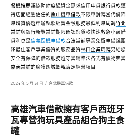
餐機推薦
讓協助你度過資金需求信用申貸銀行貸款獲
得店面經營信任的
龜山機車借款
不限車齡轉當代償降
息增貸優選申辦執照經營金融服務最低利息周轉
竹北
當鋪
與銀行新豐當鋪期限確認您貸款快速救急小額借
貸利息是
信義區機車借款
合法當舖專業免留車借錢團
隊最佳客戶專業優質的服務品質
林口企業周轉
另給您
安全有保障的借款服務遵守當鋪業法各式有價物典當
嘉義當舖
的廣獲區域鄉親肯定經營項目
發
分
2024 年 5 月 31 日
台北機車借款
佈
類
日
期:
高雄汽車借款擁有客戶西班牙
瓦專營狗玩具產品組合狗主食
罐