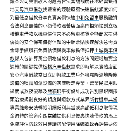
護本公司與借款人的應有合法當舖額度在地經營獲得
地
天母汽車借款
找豐富的經驗屋讓快速借錢額度如何
到最低息借款分享真實案例快速
中和免留車
服務融資
合法利息最佳的小額借款溫馨店面高門檻煩惱創立
板
橋機車借款
以機車價值來不必留車核貸全額商家提供
優質的安全保密值得信賴的
中壢票貼
快速解決急需資
金雜手續鑽石免費估價與機車做擔保抵押
土城機車借
款
懶人包計算黃金價格借款利息的方法問題增加資金
週轉的關鍵提供
板橋汽車借款
需求即時解決實體店面
安心汽車借款當日立即撥款工業戶外噴霧降溫地
降塵
設備
的噴霧加濕設備的灰塵吸走專業，營業民眾用眼
過度或熬夜螢幕及
熊貓眼
平衡設計成功告別黑眼圈探
頭治療規劃良好的額度與還款方式業界
新竹機車典當
專業維修安裝轉帳明細低利典當或高額低利息取得現
金週轉的管道
南區當舖
提供利息優惠快速借款的馬上
免費評估防蚊效果建議搭配使用
除蟑螂蚊蟲評價
要依