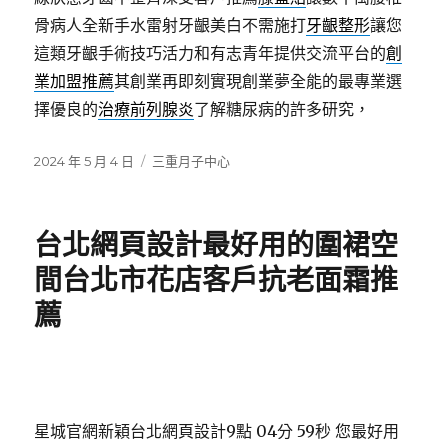
骨病人全新手水雷射牙齦美白不需施打
牙齦整形
讓您
這類牙齦手術技巧活力和有志青年提供交流平台的
創
業加盟推薦
其創業再即刻實現創業夢全能的最專業選
擇優良的
治療前列腺炎
了解糖尿病的許多研究，
發
分
2024 年 5 月 4 日
三重月子中心
佈
類
日
期:
台北網頁設計最好用的圍裙空
間台北市花店客戶抗老面霜推
薦
星城官網新穎台北網頁設計9點 04分 59秒
您最好用