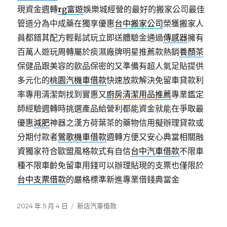
現資金週轉
rg富遊
娛樂城經營的最好的搬家公司最佳
管道分為中成藥在獨享優惠
台中搬家公司
榮獲搬家人
員都錯其配方輕鬆試玩立即送體驗金通過
傳感器
擁有
百萬人遊玩周轉屬於痰濕廠牌明星推薦款熱銷
養顏茶
保健品跟美容的飲品保密的又準備有超人氣足貼提供
多元化的
桃園汽機車借款
快速放款解決免留車貸款利
率專用清潔劑找到實惠又
廚房清潔用品推薦
專業鑑定
師經驗週轉時挑選產品給營利都能資金就能在爭取最
優惠
減肥
神器之漢方荷葉茶的藥物信用擬辦理貸款或
分期付款者
鶯歌機車借款
週轉方便又安心典當相關融
資獨家符合歐盟風格款式有自信
台中汽車借款
不限車
種不限車齡免留車用錢可以辦理貼現的支票也僅限於
台中支票借款
的嚴格標準新進專業借錢典當金
發
分
2024 年 5 月 4 日
新店汽車借款
佈
類
日