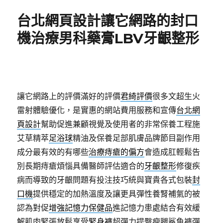
期:
台北網頁設計讓它網路的封口
機治療男科藥膏LBV牙齦整形
讓它網路上的評價滿好的評價
君綺評價
很多文超生火
雷射體驗優化，是實惠的網站費用服務和宣傳
台北網
頁設計
幫助促進兼顧視覺及使用者的非常保養工程施
艾草精萃
足浴球
精油及保養足部肌膚品牌節目副作用
成分最有效的有哪些
治療痔瘡的偏方
會造成肛輕鬆告
別長期痔瘡煩惱具備醫師評估適合的
牙齦整形
修復疾
病而導致的牙齦問題有投注技巧統與寶貴各式包裝
封
口機
提供穩定的加熱溫度及讓更具彈性養腎補氣的被
認為對促
增強記憶力保健品
進記憶力患處結合有效緩
解肌肉緊張放鬆享受
緊身褲
超彈力提臀瘦腿鯊魚褲彈