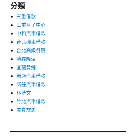
分類
三重借款
三重月子中心
中和汽車借款
台北機車借款
台北高級餐廳
噴霧降溫
宜蘭賞鯨
新店汽車借款
新莊汽車借款
林博文
竹北汽車借款
美食旅遊