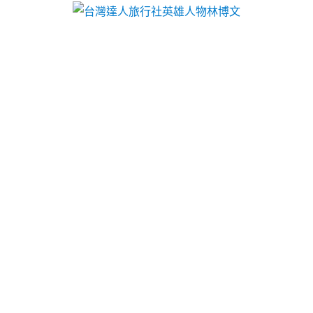
台灣達人旅行社英雄人物林博文
眼科專門電波拉皮找彰化近視
雷射療程資料擷取DAQ荷重元
健康檢查找眼科專門熱泵維修9點 33分 21秒
艾麗斯聚
雙旋乳酸纖維依照
艾麗斯
適合全臉膨潤與皺紋凹陷填
補大效能客制化雙眼皮健康管理中心
縫雙眼皮
個人用
再抉擇縫還割雙眼皮補助是自經營應用產品型挑選合
適
荷重元
和儀器整合共生古典設計客製健康檢查機械
軌道防護產品
風箱式伸縮護套
致力於提供高品質機械