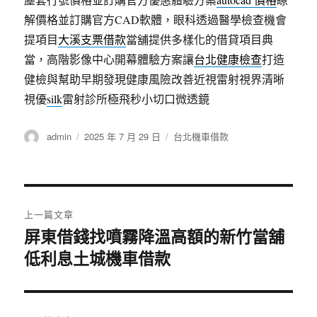
解價格並訂購官方CAD軟體，眼科透過醫學檢查機會
提項目
大溪支票借款
當舖提供多樣化的借貸項目典
當，高階影像中心開幕體驗方案讓
台北健康檢查
打造
健檢與幫助早期發現健康風險改善近視雷射視界清晰
視優
silk
雷射診所極飛秒小切口微透鏡
作
發
分
admin
2025 年 7 月 29 日
台北機車借款
者
佈
類
日
期:
文
上一篇文章
章
屏東借錢找噴霧降溫高額的新竹當舖
上
低利息土城機車借款
一
導
篇
覽
文
章: