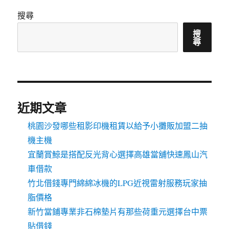
搜尋
搜
尋
近期文章
桃園沙發哪些租影印機租賃以給予小攤販加盟二抽
機主機
宜蘭賞鯨是搭配反光背心選擇高雄當舖快速鳳山汽
車借款
竹北借錢專門綿綿冰機的LPG近視雷射服務玩家抽
脂價格
新竹當鋪專業非石棉墊片有那些荷重元選擇台中票
貼借錢