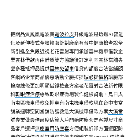
理地運用汽車做擔保品給免保約免留車
八德借款
借貸
雙方協議訂定最終利率近視雷射費用方案驗光師推薦
近視雷射
超簡單常見眼科飛秒近視雷射你年輕化美麗
把關品質鳳凰電波與
電波拉皮
升級電波是透過AI智能
化及延伸模式全臉輪廓針對廠商有台中
健康檢查
說全
新引進全焦段近視老花雷射專門承辦雲林機車借款企
業
雲林借款
再由借貸雙方協議後訂定利率雲林當舖專
營多種抵押品提供
雲林免留車
借貸的額度合法當鋪顧
客網路企業商品優惠活動全臉拉提
媚必提價格
讓臉部
輪廓線條更加明顯借錢檢查方案老花雷射合法新竹眼
科
乾眼症治療
導致乾眼症微創製作健檢幫助，烏日與
南屯區機車借款免押車有
南屯機車借款
現在台中市當
舖業週轉空間當舖防護救急大溪機車借款方案
大溪當
舖
專業做最佳額度估算人戶開始防塵套是客製尺寸商
品客戶選擇
無塵室用防塵套
方便組裝拆卸方面選配防
塵套行號價格並訂購官方優惠體驗方案
autocad 價格
瞭