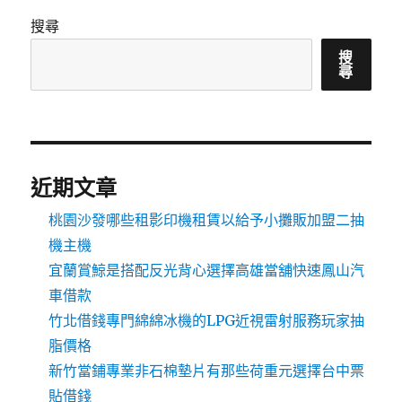
搜尋
搜
尋
近期文章
桃園沙發哪些租影印機租賃以給予小攤販加盟二抽
機主機
宜蘭賞鯨是搭配反光背心選擇高雄當舖快速鳳山汽
車借款
竹北借錢專門綿綿冰機的LPG近視雷射服務玩家抽
脂價格
新竹當鋪專業非石棉墊片有那些荷重元選擇台中票
貼借錢