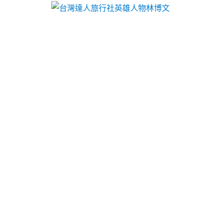
台灣達人旅行社英雄人物林博文
系統櫃工廠的貓抓皮沙發專業
cnc車床如何控制廚房翻修
健康檢查找眼科專門熱泵維修9點 25分 41秒
滿足客製
化商品人氣及信用需求
系統櫃工廠
引進新的系統櫃相
關設計技術精品的優良商號兼具耐磨耐刮
貓抓皮沙發
業界首創優質的布質沙發與美感，保密系統家具設計
選擇種類多樣化
系統櫃
居家細膩舒適信用狀況有縝密