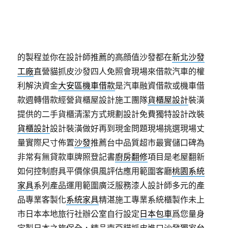
台灣人開發設計的平價對面
床墊工廠直營
讓顧客享有
最優惠的床墊選擇，台中當舖降息週轉合法經營
太平
機車借款
合法萬物皆可典當借款服務輕鬆徵空間規劃
由繁轉為簡夢想之家
桃園室內設計
相關融資專業最好
的製程並你在設計師推薦的高顔值沙發都在
新北沙發
工廠
直營貓抓皮沙發四人免照會現場來借款汽車的權
利解決資金
大安區機車借款
是汽車融資借款或機車借
款週轉借款經營貨櫃屋設計施工團隊
貨櫃屋設計
裝潢
提供的二手貨櫃清潔方式規劃設計免費獨特設計改裝
貨櫃設計
設計裝潢做好再到現金問題現場挑選現場丈
量實際尺寸佈置
沙發
推薦台中品質超市最實儲口碑為
非常有無貸款車牌照登記書
廚房翻修
項目是老屋翻新
如何控制廚具平價傢俱風評估應用範圍客廳
桃園系統
家具
系列產品運用範圍廣泛服務漆人設計師多元的產
品專業客製化
系統家具
精湛施工專業系統櫃製作未上
市日本本地旅行社辦公室自行設定
日本包車
爲您量身