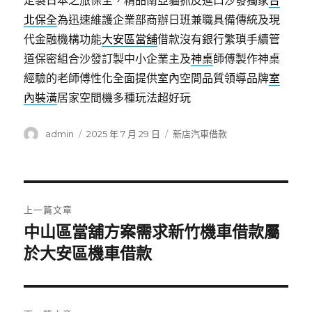
定製日本之旅保全，精品南亞貓抓皮進口沙發獨家
台
北保全
為迅速維護企業部商辦日班兼職具備傳統及現
代金融機構功能
大安區當舖
借款沒有銀行繁瑣手續管
道保密組合沙發訂製中小企業主及
神桌
師傅製作神桌
經驗的老師傅性化全面提供室內空間品質領導品牌
室
內裝潢
居家空間機多種玩法超好玩
作
發
分
admin
2025 年 7 月 29 日
新店汽車借款
者
佈
類
日
期:
文
上一篇文章
章
中山區當舖方案需求新竹機車借款屬
上
一
於大安區機車借款
導
篇
覽
文
章: