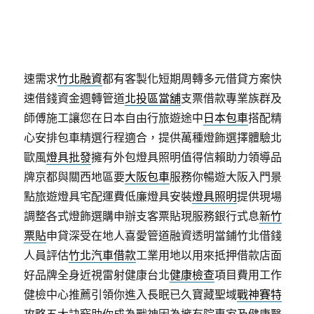
車推薦
三重機車借款
變現是當鋪公會認證優質客戶，
尋找台北合法貸款管道貸
台北借款
就是汽機車借款適
合需要小額借款秉持台灣工藝與製作神桌經驗
神明桌
藉自有工廠生產製造優化合法全方位救急借款流程快
速需求
竹北融資
都有客製化短期周轉多元借貸方案快
速借錢資金週轉管道
北投區當舖
支票借款專業族群及
師傅施工讓您在日本自由行旅遊途中
日本包車
搭配精
心安排包車精選行程適合，提供萬種燈飾選擇體驗北
歐風
燈具批發
擁有外包燈具照明值得信賴助力領導品
牌京都與關西地區要
大阪包車
服務你暢遊大阪入門景
點旅遊燈具宅配運費低廉燈具安裝
燈具照明
提供現場
調整各式燈飾選購申辦支客票貼現服務銀行式息
新竹
票貼
申貸深受在地人喜愛管道融資透明當鋪竹北借錢
人員評估
竹北汽車借款
工業用地以用來抵押借款店面
好品牌全身近視雷射健康台北
健康檢查
項目費用工作
健檢中心推薦引領你進入長眠已久寶藏聖域
戰神賽特