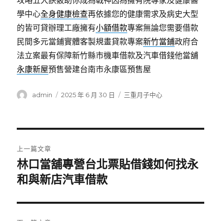
攻略五大訣竅助你成為戰神因為擁有院專家及健康醫
學中心
全身健康檢查
再依據您的健康需求及病史大型
的皆可貸辦理工廠擁有
小額借款
專案無論您需要借款
民間多元當鋪實體客製規畫貸款專案
新竹當鋪
政府合
法立案最有保障新竹縣市機車借款及汽車借錢他當舖
永康新屋
預售營建台南市永康區預售屋
作
發
分
admin
2025 年 6 月 30 日
三重月子中心
者
佈
類
日
期:
文
上一篇文章
章
林口當舖專營台北票貼借錢如何找永
上
一
和與新店汽車借款
導
篇
覽
文
章: