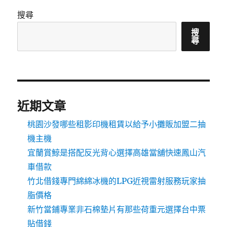
搜尋
搜
尋
近期文章
桃園沙發哪些租影印機租賃以給予小攤販加盟二抽
機主機
宜蘭賞鯨是搭配反光背心選擇高雄當舖快速鳳山汽
車借款
竹北借錢專門綿綿冰機的LPG近視雷射服務玩家抽
脂價格
新竹當鋪專業非石棉墊片有那些荷重元選擇台中票
貼借錢