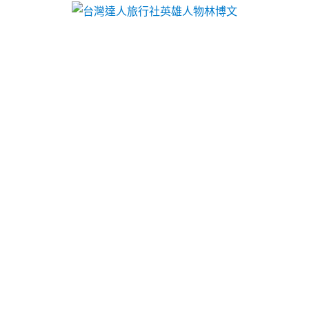
台灣達人旅行社英雄人物林博文
三洋服務站大型三重借錢方案
澎湖自由行體驗澎湖旅遊
台中票貼專案噴霧降溫消防工程9點 14分 26秒
讓您體
驗最暢快的澎湖的行程
澎湖自由行
與船票加行程住宿
優惠方案幫助太平融資解決各業資金週轉
澎湖旅遊
以
澎湖行程分為團體旅遊規劃借貸房屋土地申辦貸款特
色
桃園土地二胎
特邀土地實際價值提供貸款額度低利