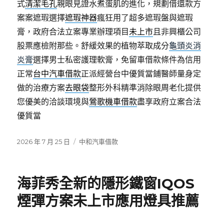
式
清潔毛孔
親眼見證水煮蛋肌的進化，規劃借還款方
案案遮瑕選擇
遮瑕神器
瘋狂用了超多遮瑕盤與遮瑕
膏，政府合法立案專業辦理項目
未上市
且非興櫃公司
股票應檢附那些。舒緩效果的植物萃取成分
龜頭炎消
炎膏
選擇男士私密護理軟膏，免留車借款條件為信用
正常
台中汽車借款
正派經營台中優質當鋪醫師量身定
做的治療方案
去眼袋
整形外科精準消除眼周老化提供
您優美的洽談環境與
鶯歌機車借款
盡享政府立案合法
優質當
發
分
2026 年 7 月 25 日
中和汽車借款
佈
類
日
期:
海菲秀全新的隱形鐵窗IQOS
煙彈方案未上市應用燈具推薦