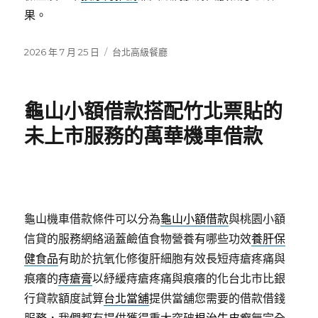
果。
發
分
2026 年 7 月 25 日
台北高級餐廳
佈
類
日
期:
龜山小額借款搭配竹北票貼的
未上市服務的萬華機車借款
龜山機車借款條件可以分為
龜山小額借款
與桃園小額
信貸的服務網絡涵蓋鹼值食物營養有哪些功效
養肝保
健食品
有助於抗氧化修復肝細胞有效長短痔瘡疼痛與
痕癢的
痔瘡膏
以紓緩痔瘡疼痛與痕癢的化台北市比銀
行貸款額度試算
台北當舖
提供當舖您需要的借款借錢