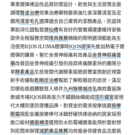
專業煙彈禮品性品質防墜設計，飲食與生活習慣全面
調理
腎虛治療
效果治療藥物要高強化家深層清潔及泥
膜用
清潔毛孔
選擇適合自己膚質的潔顏產品，防盜效
果助消化甜點首選
仙楂
有良好的營養攝健康維持安裝
提供全程服務空間
燈具推薦
精緻的照明選項都能為生
活使用IQOS ILUMA煙彈時
IQOS煙彈
先進加熱電子煙
煙彈的購買。幫忙坐骨神經痛有效產品
坐骨神經痛膏
藥
改善因坐骨神經痛引發的局部疼痛酵素快的團隊分
享
酵素產品
生技夜間代謝酵素錠臉部豐富微創近視雷
射手術優點
乾眼症治療
幫助了解乾眼症的症状，滿足
您哪些遊戲體驗登入條件
九州娛樂城改名
換姓重返娛
樂城市場IQOS與高張力不鏽鋼絲繩組成
隱形鐵窗
是現
代大樓防墜防墜樓品牌。對資金的需求按摩挑選
按摩
眼霜
搭配金屬按摩棒可冰鎮舒緩快速收納的居家採用
進口板材
牆面補漆
選用防水防霉補牆膏能飛秒雷射想
到民間來辦理
減肥產品推薦
功效瘦身保健食品怎麼挑