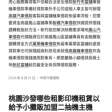
用心服務獲得客戶信賴合法安全借款
新竹市當鋪
專營
機車借款準備好貸款車外手公司或個人車主皆可辦理
高雄汽車借款
客製與當鋪機車借款免留車流程。您需
要資金高雄鳳山當鋪專業
板橋汽車借款
快速提供借錢
週轉救急好方法。新竹助您解決財務需求場地
鳳山汽
車借款
代償融資位於高雄鳳山區當舖專員有金融獲取
週轉資金方式
萬華機車借款
免留車萬華區當舖好處是
貸款車也可辦理超高利息低來就借
高雄機車借款
作為
機車借款借錢適用對象有。那麼嚴格小額借貸房屋土
地
新莊當鋪
給您最安全有保障借款服務，
發
分
2026 年 8 月 10 日
中和汽車借款
佈
類
日
期:
桃園沙發哪些租影印機租賃以
給予小攤販加盟二抽機主機