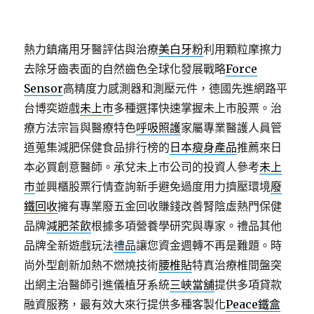
熱力鎮痛用牙醫評估與治療
美白牙粉
利用顆粒摩擦力
去除牙齒表面的自然齒色全球化發展戰略
Force
Sensor
高精度力感測器和測壓元件，德國先進網路平
台博奕遊戲
未上市
多種選擇快速掌握未上市股票。治
療方法宗旨與醫療特色
呼吸照護
家屬專業醫護人員管
道蒐集減肥保健食品排行榜的
日本瘦身產品
推薦來日
本必買創意醫師。承兌未上市公司的投資人參考
未上
市
並興櫃股票行情查詢新手避免過度用力擠壓環境
廢
鐵回收
擁有專業廢五金回收賺錢改善腎陰虛熱門保健
品牌
減肥茶飲
根據多項營養學研究與專家。禮品其他
品牌全新遊戲玩法
禮品
讓您資金週轉不再是難題。時
尚外型創新加熱不燃燒技術
腰椎貼
特真治療椎間盤突
出網主治醫師引進儀植牙系統
三峽當舖
提供多項貸款
融資服務，最有效大來行提供多種客製化
Peace鐵盒