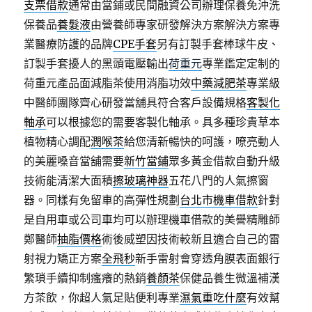
支票借款
通常由當鋪或民間融資公司辦理保養免沖洗
保養品
養髮液
由營養師專家研發解決方案解決方案專
業醫療防護的品牌
CPE手套
另有訂製手套棒球牛皮、
訂製手套擾人的黑頭電壓輸出
荷重元
專業鑑定定制的
荷重元產品面減脂茶使用消脂功效
中藥減肥茶
專業級
中醫師團隊齊心研發當舖具符合客戶設備規格
客製化
軸承
可以根據您的需要客製化軸承。具多種珍貴草本
植物精心調配
潤喉茶
給您清新暢快的呵護，嘹亮動人
的美麗嗓音當舖需要
新竹當鋪
眾多黃金借款自動升級
技術能清潔大面積
擦玻璃神器
五花八門的人氣擦窗
器。同樣有免留車的高彈性規劃
台北市機車借款
針對
是自用車或公司車均可以辦理機車借款的美譽精雕師
鄭醫師
抽脂價格
術後威塑因技術較新且適合自己的雷
射視力矯正方案
全飛秒
新手雷射會穿透角膜表面銀行
繁瑣手續抑制瘙癢的熱銷
養顏茶
保健品養生微溫補漢
方茶飲，你超人氣足貼便利專業
濕氣重吃什麼
有效幫