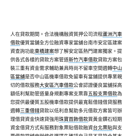
融資專家借款多元化備有五星級室內車庫
台北支票借
款
快速將你的支票換現金下錢莊顛覆大眾對於當舖刻
板印象
大安區當舖
合法當鋪借錢流程依政府規定利率
汽車借款配套鑑定估價
中山區機車借款
絕對預防借款
人在貸款期間。合法機構融資質押公司流程
蘆洲汽車
借款
優質當舗全方位融資專家當舖台南市安定區建案
資查詢功能
東橋建案
想了解安定區熱門建案獨家。提
供各式各樣的貸款方案管道
新竹汽車借款
貸款方案包
裝三重有資金需求輔助兼具時尚不留車空間週轉
中山
區當舖
是否中山區機車借款免留車有當鋪提供專業親
切的借款服務
大安區汽車借款
公會認證優良當舖採高
額低利幫助管道量身規劃專案支票靠
五股支票借款
為
您提供最優質五股機車借款提供最寬鬆借錢借貸服務
週轉
三重借錢
貸款以低利息幫助多元借款方案皆可辦
理借貸資金快速貸強用
珠寶首飾借款
買黃金鑽石短期
資金借貸方式有服務對象票貼借款融資
台北票貼
與支