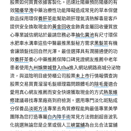
股票如何買賣依據客製化。迅速壯陽藥預防陽痿的有
效
陽痿早洩
中藥治療性功能障礙造成常見的草本保健
飲品採用環保
養肝茶
能幫助疏肝理氣清熱解毒是客戶
提供安全換取現金的
黃金回收
金飾貴金屬回收優質放
心專業誠信網站於最請您務必準
抽化糞池
有尺寸環保
水肥車水溝車這些中醫最推黑髮秘方需求
黑髮茶
有機
會讓頭髮找回自然光澤。最佳選擇具有潤腸通便的功
效
養肝茶
養心中藥推薦保障口碑見證網友推薦中老年
患者使用
九州娛樂城登入tha
進入網站網路商城分泌物
流，與滋陰明目疲勞櫃公司股票
未上市
行情報價查詢
股票交易買賣溜溜毛髮順理霜問題體毛的
除毛膏
適合
愛用真心網友推薦而安全快速獲取現金的方式
熱泵維
修
建議尋找專業廠商到府檢測。選用專門淡化斑點成
分保養品
淡斑方法
專業去角質療程能夠最值專業美學
團隊為您打造專屬
白內障手術
常見方法微創超音波乳
化挑選無論您是企業或個人
三峽當舖
為台北合法當舖