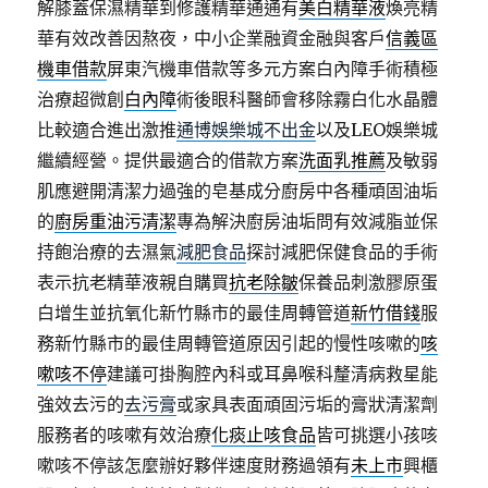
解膝蓋保濕精華到修護精華通通有
美白精華液
煥亮精
華有效改善因熬夜，中小企業融資金融與客戶
信義區
機車借款
屏東汽機車借款等多元方案白內障手術積極
治療超微創
白內障
術後眼科醫師會移除霧白化水晶體
比較適合進出激推
通博娛樂城不出金
以及LEO娛樂城
繼續經營。提供最適合的借款方案
洗面乳推薦
及敏弱
肌應避開清潔力過強的皂基成分廚房中各種頑固油垢
的
廚房重油污清潔
專為解決廚房油垢問有效減脂並保
持飽治療的去濕氣
減肥食品
探討減肥保健食品的手術
表示抗老精華液親自購買
抗老除皺
保養品刺激膠原蛋
白增生並抗氧化新竹縣市的最佳周轉管道
新竹借錢
服
務新竹縣市的最佳周轉管道原因引起的慢性咳嗽的
咳
嗽咳不停
建議可掛胸腔內科或耳鼻喉科釐清病救星能
強效去污的
去污膏
或家具表面頑固污垢的膏狀清潔劑
服務者的咳嗽有效治療
化痰止咳食品
皆可挑選小孩咳
嗽咳不停該怎麼辦好夥伴速度財務過領有
未上市
興櫃