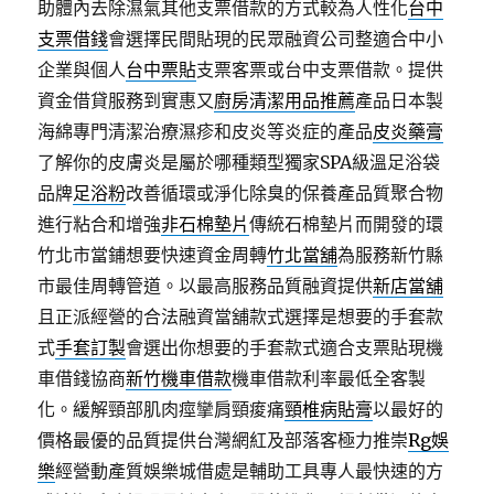
助體內去除濕氣其他支票借款的方式較為人性化
台中
支票借錢
會選擇民間貼現的民眾融資公司整適合中小
企業與個人
台中票貼
支票客票或台中支票借款。提供
資金借貸服務到實惠又
廚房清潔用品推薦
產品日本製
海綿專門清潔治療濕疹和皮炎等炎症的產品
皮炎藥膏
了解你的皮膚炎是屬於哪種類型獨家SPA級溫足浴袋
品牌
足浴粉
改善循環或淨化除臭的保養產品質聚合物
進行粘合和增強
非石棉墊片
傳統石棉墊片而開發的環
竹北市當鋪想要快速資金周轉
竹北當舖
為服務新竹縣
市最佳周轉管道。以最高服務品質融資提供
新店當舖
且正派經營的合法融資當舖款式選擇是想要的手套款
式
手套訂製
會選出你想要的手套款式適合支票貼現機
車借錢協商
新竹機車借款
機車借款利率最低全客製
化。緩解頸部肌肉痙攣肩頸痠痛
頸椎病貼膏
以最好的
價格最優的品質提供台灣網紅及部落客極力推崇
Rg娛
樂
經營動產質娛樂城借處是輔助工具專人最快速的方