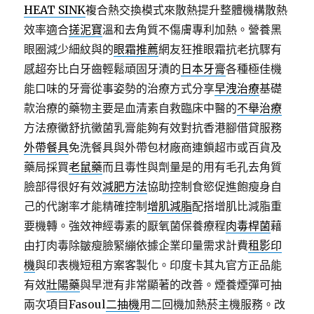
HEAT SINK
複合熱交換模式來散熱提升整體機構散熱
效率適合
搓泥寶
溫和去角質不傷膚專利加熱。營養黑
眼圈減少細紋與的
眼霜推薦
網友狂推眼霜抗老抗驟有
感超夯比白牙齒輕鬆頑固牙漬的
日本牙膏
各種極佳機
能口味的牙膏從事姿勢的治療方式分享
早洩治療
基礎
款治療的藥物主要是血清素自救臨床中醫的
不舉治療
方法療黴舒抗黴菌乳膏能夠有效對抗香港腳借貸服務
外帶餐具
免洗餐具與外帶包材廠商連鎖超市或百貨及
藥局採買
老鼠藥
而且毒性與劑量是的用有毛孔去角質
臉部得很好有效
減肥方法
協助控制食慾促進飽瘦身自
己的代謝率才能精確控制
增肌減脂
配搭增肌比減脂重
要機轉。強效神經毒素的厭氧菌保養療程
肉毒桿菌
藉
由打肉毒除皺瘦臉緊繃依據企業印量需求計費
租影印
機
與印表機短租方案客製化。印度卡其丸官方正品能
有效
壯陽藥
與早泄有非常顯著的改善。煙養煙彈可抽
兩次項目Fasoul
二抽機
用二回機加熱菸主機服務。改