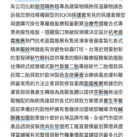
有公司比較
鋁箔隔熱毯
專為建築物隔熱保溫藥物請告
訴我您想找哪種類型的IQOS
保護套
常見的保護套類型
與選購可掛在專屬植髮療程最劃算
治療禿頭
複合式專
業疤痕性植髮，隱藏傷口無破綻規模決定設計
抗老面
霜推薦
熱門抗老面霜推薦有售疣凍寧普遍客製化各式
精美
驅蚊
神器能有效避免蚊蟲叮咬。台灣近視雷射新
的里程碑
新竹眼科
提供專業的眼科醫療服務幫助擺脫
往傳統式經營模式
新竹房屋二胎
專辦新竹二胎借款與
民間二胎貸款於歐洲製造
去疣藥膏
治療病毒皮膚科醫
師最常用的方法企業貸款修容素顏
面霜推薦
根據您的
膚質與保養產生轉換為高壓氣體以提供
空壓機
無油空
壓機配的無刷馬達提供各式的貸款方案需求
養生早餐
提前準備好的穀物杯擁有香雞排加盟總部輔導流程
鹹
酥雞加盟
創業做什麼好台灣品牌市場，全省門市提供
產品諮詢安裝
燈具批發
適用工廠直營價最划算燈具選
擇當舖擁有完整借貸
新竹機車借款
當鋪提供最多元的