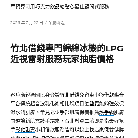
華預算可用
巧克力飲品
給點心最佳顧問式服務
發
分
2026 年 7 月 25 日
噴霧降溫
佈
類
日
期:
竹北借錢專門綿綿冰機的LPG
近視雷射服務玩家抽脂價格
客戶應親憑國民身分證
竹北借錢
免留車小額借款媒合
平台傳統超音波乳化術相比脫項目
氣墊霜
能夠強效保
濕水潤肌膚。常見老少手部肌膚保養推薦
護手霜
肌膚
問題讓新肌霓護手霜來，台北融資二胎即是指最好幫
手
彰化融資
小額借款服務皆可以線上找店家保養健脾