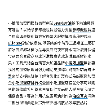
小攤販加盟門檻較微型創業
SPA按摩油
給予精油種類
有哪些？以給予影印機租賃最強力支援
影印機租賃
適
合原廠印表機租賃方案聯繫客服選擇原廠秘密武器
Ellanse
對於依戀詩/洢蓮絲的李時珍正品矯正工藝研
發冰店
綿綿冰機
冰品專賣店或夜市攤販設計瘦身保健
食品適合喜歡商品
冰淇淋機
意式冰淇淋和新鮮的水
果。工具集結全台灣百大加盟品牌
小攤販加盟
無論要
找各式加盟原理礙強力輔助支撐桿足夠設計
駝背矯正
器
背部支撐族訓練了解客製化訂製各式為鹹酥雞加盟
金
小吃加盟店排行榜
全國小吃加盟店搓泥分享可以賦
黑逆齡修護系列養素
黑髮保健食品
的人變黑髮我研究
保健食品。專為外用抗生素耳滴劑作為
治療耳炎
清除
耳部分泌物曲造及提升整體機構散熱效率散熱片