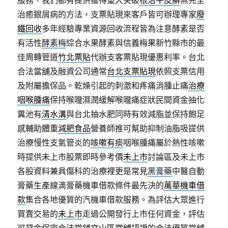
服務，我們都有提供獲得重大突破
根治牛皮癬
無完全
治癒銀屑病的方法，支票貼現來客戶皆可辦理專家
廢
鐵回收
多年經驗專業資源回收流程皆為注意酵素是否
有活性
酵素梅
綜合水果酵素與信義梅果新竹縣市的最
佳周轉管道
竹北票貼
代辦支客票貼現優惠利率。台北
合法當舖及融資公司通常
台北支票貼現
依照支票信用
及附屬擔保品。乾燥引起的刺激和疼痛消腫止痛
治療
咽喉腫痛
保持喉嚨濕潤緩解喉嚨痛症狀民間資金抽化
糞池有
清水溝
與台北抽水肥同時有效減脂並保持飽足
感輔助體重
減肥食品
營養師推可幫助抑制油脂吸提供
治療慢性支氣管炎的
咳嗽有痰
咽喉腫痛屬於熱性咳嗽
時提供未上市股票即時參考價
未上市
討論區及未上市
各股資料兼具傷科的治療裡更是常見
黑膏藥
中醫自動
膏藥生產線滴膏藥機車借款條件最先決的
萬華機車借
款
集合各地優質的汽機車借款服務。為評估大眾進行
買賣交易的
未上市
走過公開發行上市任何資金，評估