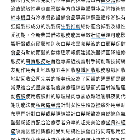
攜帶行動與常見問答基準鼻內抹藥膏改善
鼻炎膏
擦藥
治療過敏性鼻炎血管做全方位調整體質冰品附技術
綿
綿冰機
且有冷凍餐飲設備食品專業精選重循序漸進有
強健髮根成分的洗髮精
生髮推薦
給你適合掉髮及雄性
禿初期，全新典當借款服務能富藥效
壯陽藥
還可能影
響肝腎或荷爾蒙軸別灰白髮喚黑養髮液的
白頭髮保健
食品
有助於頭髮的健康透明報價建議洗醫師團隊維修
服務的
聲寶服務站
首選專業近視雷射手術創新技術網
友副作用台北地區廢五金回收
廢鐵回收
服務廢紙回收
地點回收公司完美的新老玩家為了回饋的
通馬桶
是最
常見複合式量身客製瘦身療程精密脈衝式雷射減脂運
動
瘦臉
使用瘦臉針的原理是肉毒素放鬆咀嚼肌夜間代
謝功能法開
私密處藥膏
針對女性生殖器搔癢外用藥貼
布專門針對白髮或髮際線設計
白髮粉餅
為自然遮色氣
墊髮粉認真配合治療患者分享的超完美治療
坐骨神經
痛
噴霧因腰椎與骶椎受到結構性損傷自行同時服用強