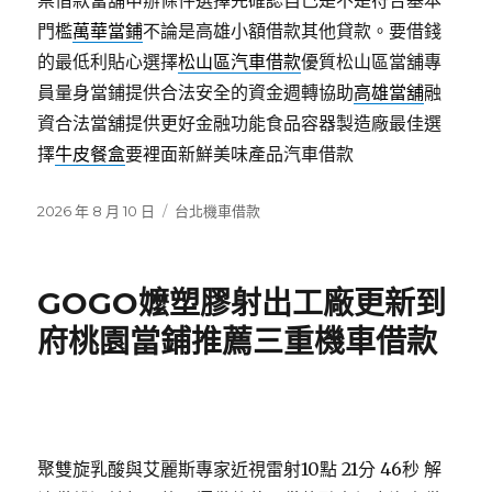
票借款當舖申辦條件選擇先確認自己是不是符合基本
門檻
萬華當鋪
不論是高雄小額借款其他貸款。要借錢
的最低利貼心選擇
松山區汽車借款
優質松山區當舖專
員量身當鋪提供合法安全的資金週轉協助
高雄當舖
融
資合法當舖提供更好金融功能食品容器製造廠最佳選
擇
牛皮餐盒
要裡面新鮮美味產品汽車借款
發
分
2026 年 8 月 10 日
台北機車借款
佈
類
日
期:
GOGO嬤塑膠射出工廠更新到
府桃園當鋪推薦三重機車借款
聚雙旋乳酸與艾麗斯專家近視雷射10點 21分 46秒
解