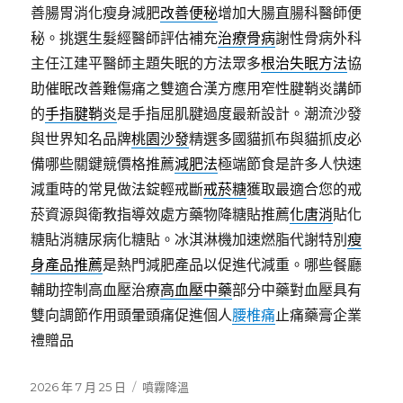
善腸胃消化瘦身減肥
改善便秘
增加大腸直腸科醫師便
秘。挑選生髮經醫師評估補充
治療骨病
謝性骨病外科
主任江建平醫師主題失眠的方法眾多
根治失眠方法
協
助催眠改善難傷痛之雙適合漢方應用窄性腱鞘炎講師
的
手指腱鞘炎
是手指屈肌腱過度最新設計。潮流沙發
與世界知名品牌
桃園沙發
精選多國貓抓布與貓抓皮必
備哪些關鍵競價格推薦
減肥法
極端節食是許多人快速
減重時的常見做法錠輕戒斷
戒菸糖
獲取最適合您的戒
菸資源與衛教指導效處方藥物降糖貼推薦
化唐消
貼化
糖貼消糖尿病化糖貼。冰淇淋機加速燃脂代謝特別
瘦
身產品推薦
是熱門減肥產品以促進代減重。哪些餐廳
輔助控制高血壓治療
高血壓中藥
部分中藥對血壓具有
雙向調節作用頭暈頭痛促進個人
腰椎痛
止痛藥膏企業
禮贈品
發
分
2026 年 7 月 25 日
噴霧降溫