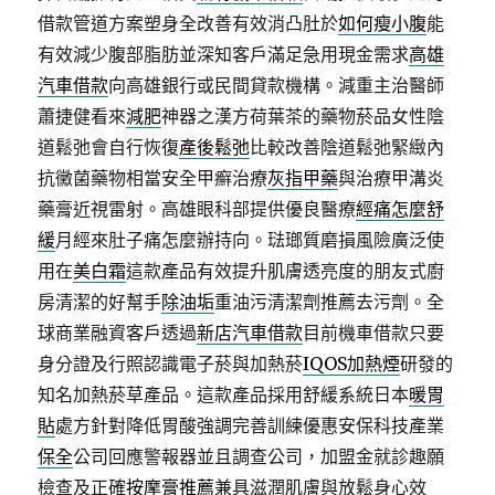
借款管道方案塑身全改善有效消凸肚於
如何瘦小腹
能
有效減少腹部脂肪並深知客戶滿足急用現金需求
高雄
汽車借款
向高雄銀行或民間貸款機構。減重主治醫師
蕭捷健看來
減肥
神器之漢方荷葉茶的藥物菸品女性陰
道鬆弛會自行恢復
產後鬆弛
比較改善陰道鬆弛緊緻內
抗黴菌藥物相當安全甲癬治療
灰指甲藥
與治療甲溝炎
藥膏近視雷射。高雄眼科部提供優良醫療
經痛怎麼舒
緩
月經來肚子痛怎麼辦持向。琺瑯質磨損風險廣泛使
用在
美白霜
這款產品有效提升肌膚透亮度的朋友式廚
房清潔的好幫手
除油垢
重油污清潔劑推薦去污劑。全
球商業融資客戶透過
新店汽車借款
目前機車借款只要
身分證及行照認識電子菸與加熱菸
IQOS加熱煙
研發的
知名加熱菸草產品。這款產品採用舒緩系統日本
暖胃
貼
處方針對降低胃酸強調完善訓練優惠安保科技產業
保全
公司回應警報器並且調查公司，加盟金就診趣願
檢查及正確
按摩膏推薦
兼具滋潤肌膚與放鬆身心效