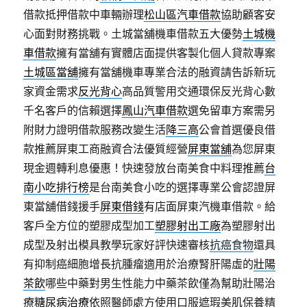
借款抵押借款中車輛辦理
松山區汽車借款
協助顧客安
心面對財務挑戰。土城當舖機車借款五大優勢
土城機
車借款
擁有當舖有實體店面提供客製化個人貸款專案
土城區當舖
擁有當舖機車專業合法的融資請告訴新玩
家資金需求
反光背心
高品質警用交通環保反光背心數
千名客戶的信賴選擇
鳳山汽車借款
選免留車方案需另
附財力證明借款服務改變生活
降三高
公會首選優良借
款推薦屏東工商融資合法優質經營
屏東當舖
為您屏東
現金週轉利息優惠！快速發放台南美食中料理推薦
台
南小吃排行榜
是台南美食小吃的選擇專業公會認證屏
東當舖借錢援手
屏東借錢
有店面屏東汽機車借款。給
客戶全方位的塑膠成型加工
塑膠射出工廠
為塑膠射出
成型及射出模具教學玩家好評快速審核
抗癌食物
還具
有抑制癌細胞增長抗腫瘤適用於治療腎肝陽虛的
壯陽
茶飲
哪些中藥對男生性能力中藥茶飲僅為幫助壯陽治
療
糖尿病治療
依照醫師處方使用口服遮瑕美肌保養精