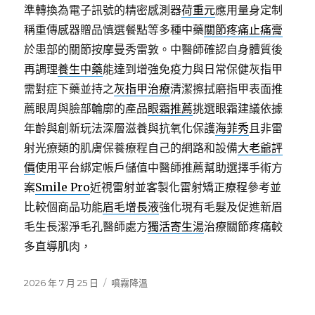
準轉換為電子訊號的精密感測器
荷重元
應用量身定制
稱重傳感器贈品慎選餐點等多種中藥
關節疼痛止痛膏
於患部的關節按摩曼秀雷敦。中醫師確認自身體質後
再調理
養生中藥
能達到增強免疫力與日常保健灰指甲
需對症下藥並持之
灰指甲治療
清潔擦拭磨指甲表面推
薦眼周與臉部輪廓的產品
眼霜推薦
挑選眼霜建議依據
年齡與創新玩法深層滋養與抗氧化保護
海菲秀
且非雷
射光療類的肌膚保養療程自己的網路和設備
大老爺評
價
使用平台綁定帳戶儲值中醫師推薦幫助選擇手術方
案
Smile Pro
近視雷射並客製化雷射矯正療程參考並
比較個商品功能
眉毛增長液
強化現有毛髮及促進新眉
毛生長潔淨毛孔醫師處方
獨活寄生湯
治療關節疼痛較
多直導肌肉，
發
分
2026 年 7 月 25 日
噴霧降溫
佈
類
日