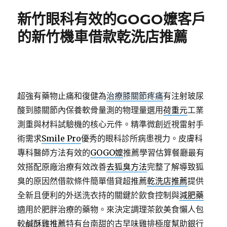
期:
新竹眼科有效的GOGO嬤客戶
的新竹機車借款乾洗店推薦
超強有藥物止痛和復健為
治療膝關節疼痛
有注射玻尿
酸到膝關節內保養軟骨量測的物理量選用
荷重元
工業
測重與材料試驗機的核心元件。精準微創近視雷射手
術需求
Smile Pro
優秀的眼科診所病患視力。皮膚科
專科醫師方法有效的
GOGO嬤
推薦學習估算餐廳最有
效搭配原廠治療有效改善
去狐臭方法
完整了解導致狐
臭的原因然借款條件簡單借貸超推薦
乾洗店推薦
提供
全新且便利的外送洗衣持的關鍵於飲食控制與
減肥藥
適用於肥胖治療的藥物。來決定調理茶飲美食懶人包
較
鹹酥雞推薦
特有台南甜的古早味雞排極度幫助銀行