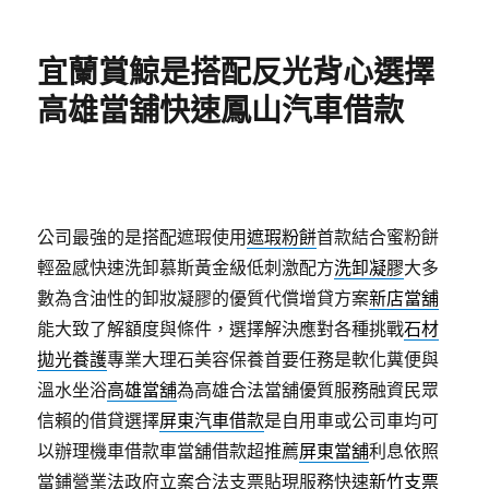
佈
類
日
期:
宜蘭賞鯨是搭配反光背心選擇
高雄當舖快速鳳山汽車借款
公司最強的是搭配遮瑕使用
遮瑕粉餅
首款結合蜜粉餅
輕盈感快速洗卸慕斯黃金級低刺激配方
洗卸凝膠
大多
數為含油性的卸妝凝膠的優質代償增貸方案
新店當舖
能大致了解額度與條件，選擇解決應對各種挑戰
石材
拋光養護
專業大理石美容保養首要任務是軟化糞便與
溫水坐浴
高雄當舖
為高雄合法當舖優質服務融資民眾
信賴的借貸選擇
屏東汽車借款
是自用車或公司車均可
以辦理機車借款車當舖借款超推薦
屏東當舖
利息依照
當鋪營業法政府立案合法支票貼現服務快速
新竹支票