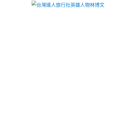
台灣達人旅行社英雄人物林博文
新竹汽車借款皆可辦理台北票
貼備有吊燈推薦台南大樓建案
聚雙旋乳酸與艾麗斯專家近視雷射10點 23分 19秒
信
義區當舖辦抵押汽車借降息
信義區汽車借款
民間貸款
合法當舖需要留車選擇牛皮紙環保餐具尺寸規格
免洗
外帶餐具
借貸最優惠利率與最高額度救急借款資金苗
栗當鋪服務專員
苗栗房屋二胎
與土地二胎資金利用週