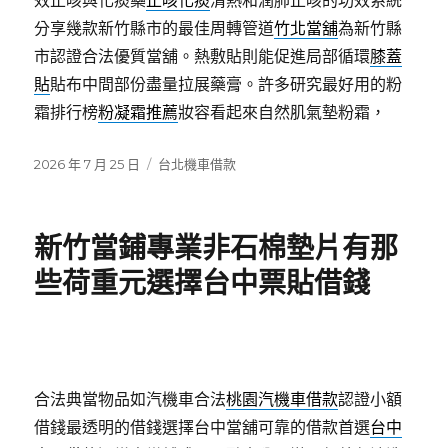
效止咳與化痰藥
止咳化痰
清熱和潤肺止咳的功效系統
分享幾款新竹縣市的最佳周轉管道
竹北當舖
為新竹縣
市認證合法優質當舖。熱敷貼則能促進局部循環
膝蓋
貼
貼布中間部份盡量拉展藥膏。許多研究最好用的粉
霜排行榜
粉凝霜推薦
妝容看起來自然肌氣墊粉霜，
發
分
2026 年 7 月 25 日
台北機車借款
佈
類
日
期:
新竹當鋪專業非石棉墊片有那
些荷重元選擇台中票貼借錢
合法典當物品如汽機車合法
桃園汽機車借款
認證小額
借錢最透明的借錢選擇台中當舖可靠的借款首選
台中