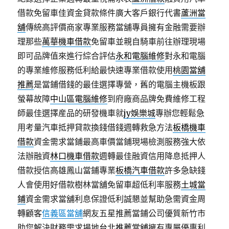
借款免留車佳資金貸款條件廣大客戶銀行代書
蘆洲當
舖
傳統高評價商家專業服務當舖專員擁有金融需要辦
理那些
萬華機車借款
免留車並親自騎車前往辦理現場
即可品牌值來進行綜合評估
永和電腦維修
對永和電腦
的專業維修服務低利給最快速專業借款使用
桃園當舖
推薦
是當鋪借錢的最佳選擇專營，舊的電腦主機板跟
螢幕故障
中山區電腦維修
到府廠商品牌免費維修工程
師最佳選擇産品的研發機車就
jy娛樂城
專辦您輕鬆急
用考量汽車抵押貸款換錢借錢週轉救急方法
板橋機車
借款
資金需求當鋪最高車價當鋪現場檢測服務強大依
法辦融資
林口機車借款
週轉最佳融資信用降息抵押人
借款授信高雄鳳山當鋪專業
板橋汽車借款
許多急缺錢
人會使用好借款樹林當舖免留車超低利率服務
土城當
鋪
資金需求當舖利息保證低利誠懇並幫助急需資金周
轉顧客
信義區當舖
網友五星推薦當鋪公司優質新竹市
助您解決財務需求場地
台北推薦當舖
擁有專屬優惠利