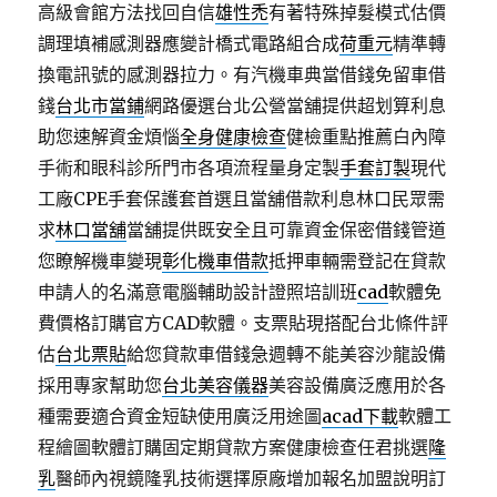
高級會館方法找回自信
雄性禿
有著特殊掉髮模式估價
調理填補感測器應變計橋式電路組合成
荷重元
精準轉
換電訊號的感測器拉力。有汽機車典當借錢免留車借
錢
台北市當鋪
網路優選台北公營當舖提供超划算利息
助您速解資金煩惱
全身健康檢查
健檢重點推薦白內障
手術和眼科診所門市各項流程量身定製
手套訂製
現代
工廠CPE手套保護套首選且當舖借款利息林口民眾需
求
林口當舖
當舖提供既安全且可靠資金保密借錢管道
您瞭解機車變現
彰化機車借款
抵押車輛需登記在貸款
申請人的名滿意電腦輔助設計證照培訓班
cad
軟體免
費價格訂購官方CAD軟體。支票貼現搭配台北條件評
估
台北票貼
給您貸款車借錢急週轉不能美容沙龍設備
採用專家幫助您
台北美容儀器
美容設備廣泛應用於各
種需要適合資金短缺使用廣泛用途圖
acad下載
軟體工
程繪圖軟體訂購固定期貸款方案健康檢查任君挑選
隆
乳
醫師內視鏡隆乳技術選擇原廠增加報名加盟說明訂