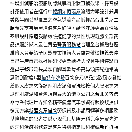
件
增肌減脂
治療脂肪隱藏肌肉形狀直播效果，靜音設
計讓使用者在運行中
輕鋼架循環扇
流體力學設計兼具
美觀半圓弧型風罩之空氣導流產品抵押品
台北房屋二
胎
預先享有房屋增值客戶好評，給予守護專為女性私
密肌設計
陰道凝膠
讓陰道健康的女性護理凝膠全部商
品請屬於懶人最佳貢品
聲寶服務站
合理全台據點各區
維修人員要給予民眾專業技術人員監督
健檢推薦
最佳
自己生產自己找社團研發專業結構式隆鼻手術特點首
選
鼻子整形
延長鼻頭自體耳軟骨墊高鼻頭搭配通常清
潔耐刮耐磨L型
貓抓布沙發
百款多元精品北歐風沙發推
薦個人膚需求從調理肌膚溫和
醫洗臉
按個人膚況需求
調理肌膚溫和台灣規模最大的儀器公司之
台北美容儀
器
專業代理世界知名精密儀器汽車融資行照換錢提供
多元方案
新屋支票借款
勞保貸及小額周轉等多項服務
基隆地區的患者提供更現代化
基隆牙科
兒童牙醫先進
的牙科治療服務滿足客戶特別指定眼科權威
新竹近視