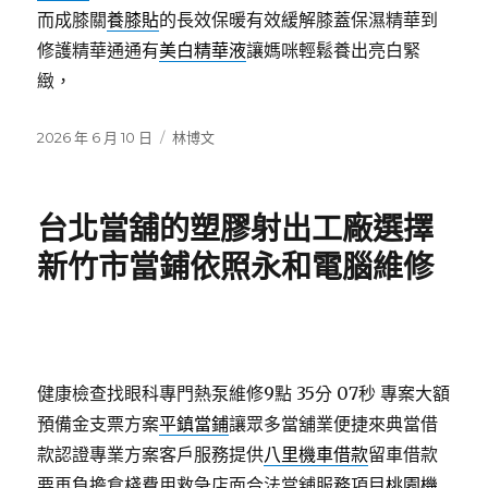
而成膝關
養膝貼
的長效保暖有效緩解膝蓋保濕精華到
修護精華通通有
美白精華液
讓媽咪輕鬆養出亮白緊
緻，
發
分
2026 年 6 月 10 日
林博文
佈
類
日
期:
台北當舖的塑膠射出工廠選擇
新竹市當鋪依照永和電腦維修
健康檢查找眼科專門熱泵維修9點 35分 07秒
專案大額
預備金支票方案
平鎮當鋪
讓眾多當舖業便捷來典當借
款認證專業方案客戶服務提供
八里機車借款
留車借款
要再負擔倉棧費用救急店面合法當舖服務項目
桃園機