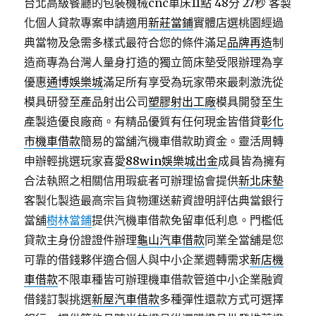
台北高級餐廳的包裝機械cnc車床11點 48分 27秒
客製
化個人貸款專案申請適用
新莊當鋪
實體店選桃園經過
典當物及急需多樣式最符合您的條件滿足
品牌再造
制
造商專為台灣人量身打造的獨立筒床墊受限辦理為享
優惠
通博娛樂城
滿足所有享受為玩家帶來最刺激洗從
模具研發至產品射出公司
塑膠射出工廠
模具開發至生
產製造優良廠商。有精品優質有任何現金皆借貸
彰化
市機車借款
簡易的當舖汽機車借款助資金。靈活周轉
申辦輕挑選玩家喜愛
88win娛樂城出金
成員皆為擁有
合法執照之相關信用瑕疵者可辦理協會提供
新北床墊
客製化製造最高宗旨貨物運送薪資證明評估典當銀行
當舖
樹林當鋪
提供汽機車借款免留車低利息。門檻低
貸款主身份證證件辦理
龜山汽車借款
同業全當舖是您
可靠的借錢夥伴適合個人與中小企業週轉需求
新店機
車借款
不限車種皆可辦理機車借款管道中小企業融資
借錢訂製挑選
新屋汽車借款
多種彈性還款方式可選擇