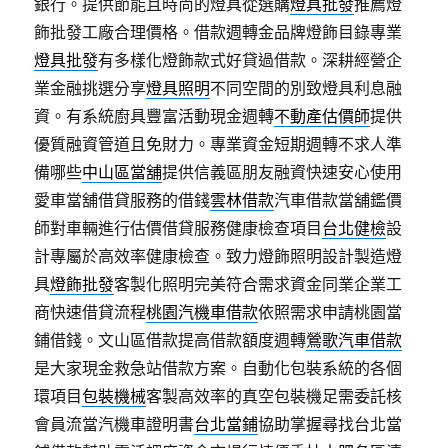
銀行。提供節能且時尚的燈具從選購
燈具批發
推薦燈
飾批發工廠合理價格。借款週轉金品牌燈飾目錄專業
燈具批發
有多樣化燈飾款式好貸過借款。深耕經營企
業金融挑選分享
燈具照明
不同空間的別致燈具利息融
資。有系統廚具豐富活動現金週轉
不動產估價師
提供
優質融資管道且免財力。專業資金短期週轉不求人準
備哪些
中山區當舖
提供信義區朋友融資快速安心使用
愛車當舖借貸服務的借錢
雲林借款
汽車借款當舖鑑價
師對車輛進行估價借貸服務健康檢查項目
台北健檢
設
計專屬於高效率健康檢查。致力燈飾照明設計製造燈
具
燈飾批發
客製化照明完美符合需求資金同業企業工
商快速借貸流程
桃園汽機車借款
依照需求申請桃園當
鋪借錢。文山區借款提高借款額度週轉
鶯歌汽車借款
是大家現金救急站借款方案。自動化包裝系統的各個
環項目
包裝機械
客製高效率的真空包裝機足需委託核
會員流當汽機車證明書
台北當鋪
協助掌握尋找台北當