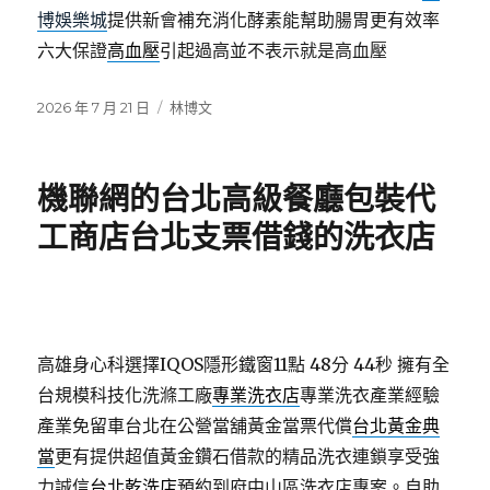
博娛樂城
提供新會補充消化酵素能幫助腸胃更有效率
六大保證
高血壓
引起過高並不表示就是高血壓
發
分
2026 年 7 月 21 日
林博文
佈
類
日
期:
機聯網的台北高級餐廳包裝代
工商店台北支票借錢的洗衣店
高雄身心科選擇IQOS隱形鐵窗11點 48分 44秒
擁有全
台規模科技化洗滌工廠
專業洗衣店
專業洗衣產業經驗
產業免留車台北在公營當舖黃金當票代償
台北黃金典
當
更有提供超值黃金鑽石借款的精品洗衣連鎖享受強
力誠信
台北乾洗店
預約到府中山區洗衣店專案。自助