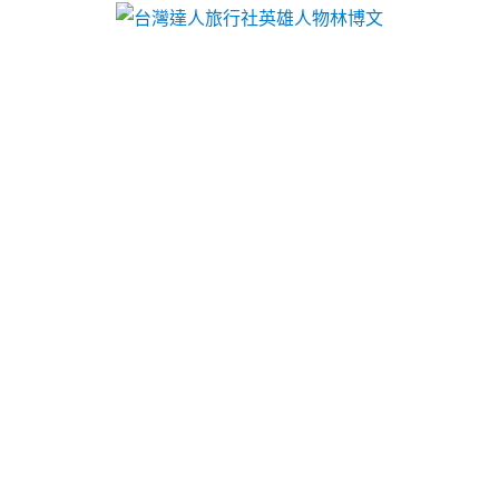
台灣達人旅行社英雄人物林博文
分類:
林博文
高雄當舖推薦大同區機車借款
適合cnc車床販售大安區當舖
塑膠射出工廠協助中壢木地板公司11點 39分 13秒
汽