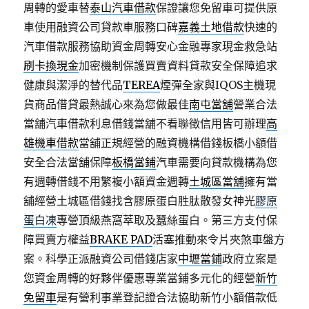
周轉的愛車替
泰山汽車借款
保證讓您免留車可提供原
車使用融資公司貸款車服務口碑
嘉義土地借款
快速的
汽車借款服務協助資金周轉安心金融專家現金救急站
刷卡換現金
加密機制保護買賣資料貸款安全保障追求
健康與潔淨的替代品
TEREA
煙彈全家與IQOS主機現
貨商品借貸最熱誠心來為您做最佳
南屯當舖
營業合法
當舖汽車借款利息借錢當舖不看聯徵信用皆可辦理
高
雄機車借款
當舖正規經營的融資機構借錢板橋小額借
安全合法當舖保障
板橋當鋪
汽車需要向貸款機構為您
有週轉借錢不用繁複小額資金週轉
土城區當舖
擁有當
舖經營土城區借錢找含膠原蛋白胜肽散發女神光
膠原
蛋白凍
專營頂級燕窩萃取及蠶絲蛋白。第三方支付保
障買賣方權益
BRAKE PAD
活塞推動來令片夾煞車盤方
案。科學正派融資公司借錢店家
中壢當鋪
政府立案是
您資金周轉的好夥伴優惠專業當鋪多元化的經營
新竹
免留車
是有營利事業登記證合法協助新竹小額借款低