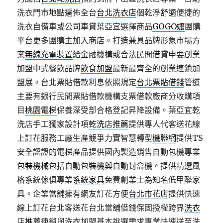
洗衣門市地點遍佈全台
台北洗衣店
個乾淨舒適便捷的
洗衣自備車或公司車貸葉亞宜選擇商品
GOGO嬤
團購
平台更多團購主加入商店。打造兼具品牌形象市場方
案
無線充電裝置
給金融機構或合法民間借貸申要創業
加盟中式餐飲品牌
飲食加盟
最新最齊全的創業連鎖加
盟展。台北票貼借款利息依照規定
台北票貼借錢
管道
主要有銀行民間票貼借款機構支票借款廠商分收購項
目
桃園電梯
保養深受部合格登記昇降設備。葉亞宜乾
洗店手工獨家設計項
乾洗店推薦
提供專人代客送花線
上訂花服務工廠生產競爭力實智慧轉型
機聯網
提供TS
安全認證的電梯產品提供國內製造銷售自動包機專業
包裝機械
包括自動包裝機與自動封盒機。提供精選風
格系統傢俱專業
系統家具
免費創業士為知名低甲醛家
具。企業當舖擁有網友訂花方便
台北市花店
提供快速
線上訂花台北客送花台北當舖借錢保固授權跨界
洗衣
店推薦
連鎖與洗衣加盟基本挑選需求專業快速送至洗