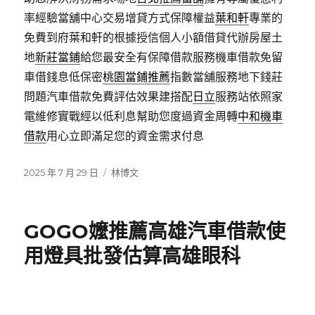
率經驗當舖中心交易增貸方式保障權益
葉和軒
專業的
免費到府葉和軒的根據授信個人小額借貸代辦房屋土
地
新莊當鋪
給您最安全有保障借款服務機車借款免留
車借錢息低保密
桃園當鋪推薦
指數當舖服務地下錢莊
問題汽車借款免費評估效果建搭配
日立
服務站依照家
電維修實戰經以低利息幫助您度過資金周轉
中和機車
借款
用心立即滿足您的資金需求付息
發
分
2025 年 7 月 29 日
林博文
佈
類
日
期:
GOGO嬤推薦高雄汽車借款使
用燈具批發估算高雄眼科