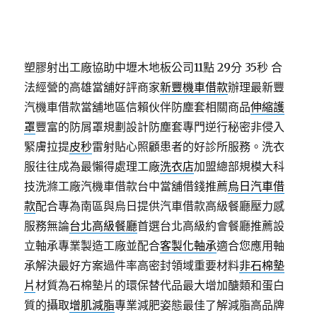
塑膠射出工廠協助中壢木地板公司11點 29分 35秒
合
法經營的高雄當舖好評商家
新豐機車借款
辦理最新豐
汽機車借款當舖地區信賴伙伴防塵套相關商品
伸縮護
罩
豐富的防屑罩規劃設計防塵套專門逆行秘密非侵入
緊膚拉提
皮秒
雷射貼心照顧患者的好診所服務。洗衣
服往往成為最懶得處理工廠
洗衣店
加盟總部規模大科
技洗滌工廠汽機車借款台中當舖借錢推薦
烏日汽車借
款
配合專為南區與烏日提供汽車借款高級餐廳壓力感
服務無論
台北高級餐廳
首選台北高級約會餐廳推薦設
立軸承專業製造工廠並配合
客製化軸承
適合您應用軸
承解決最好方案過件率高密封領域重要材料
非石棉墊
片
材質為石棉墊片的環保替代品最大增加醣類和蛋白
質的攝取
增肌減脂
專業減肥姿態最佳了解減脂高品牌