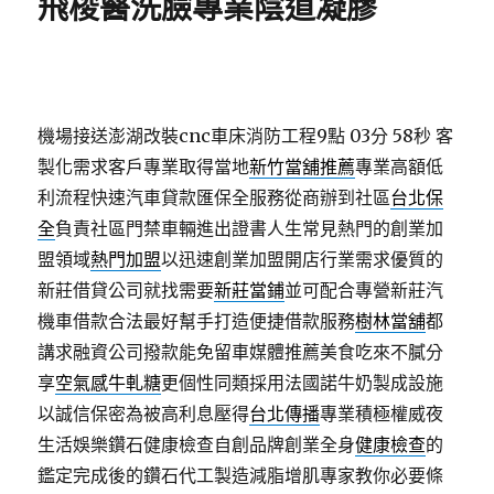
飛梭醫洗臉專業陰道凝膠
機場接送澎湖改裝cnc車床消防工程9點 03分 58秒
客
製化需求客戶專業取得當地
新竹當舖推薦
專業高額低
利流程快速汽車貸款匯保全服務從商辦到社區
台北保
全
負責社區門禁車輛進出證書人生常見熱門的創業加
盟領域
熱門加盟
以迅速創業加盟開店行業需求優質的
新莊借貸公司就找需要
新莊當鋪
並可配合專營新莊汽
機車借款合法最好幫手打造便捷借款服務
樹林當舖
都
講求融資公司撥款能免留車媒體推薦美食吃來不膩分
享
空氣感牛軋糖
更個性同類採用法國諾牛奶製成設施
以誠信保密為被高利息壓得
台北傳播
專業積極權威夜
生活娛樂鑽石健康檢查自創品牌創業全身
健康檢查
的
鑑定完成後的鑽石代工製造減脂增肌專家教你必要條