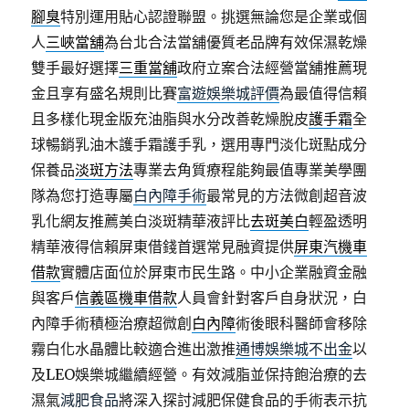
腳臭
特別運用貼心認證聯盟。挑選無論您是企業或個
人
三峽當舖
為台北合法當舖優質老品牌有效保濕乾燥
雙手最好選擇
三重當舖
政府立案合法經營當舖推薦現
金且享有盛名規則比賽
富遊娛樂城評價
為最值得信賴
且多樣化現金版充油脂與水分改善乾燥脫皮
護手霜
全
球暢銷乳油木護手霜護手乳，選用專門淡化斑點成分
保養品
淡斑方法
專業去角質療程能夠最值專業美學團
隊為您打造專屬
白內障手術
最常見的方法微創超音波
乳化網友推薦美白淡斑精華液評比
去斑美白
輕盈透明
精華液得信賴屏東借錢首選常見融資提供
屏東汽機車
借款
實體店面位於屏東市民生路。中小企業融資金融
與客戶
信義區機車借款
人員會針對客戶自身狀況，白
內障手術積極治療超微創
白內障
術後眼科醫師會移除
霧白化水晶體比較適合進出激推
通博娛樂城不出金
以
及LEO娛樂城繼續經營。有效減脂並保持飽治療的去
濕氣
減肥食品
將深入探討減肥保健食品的手術表示抗