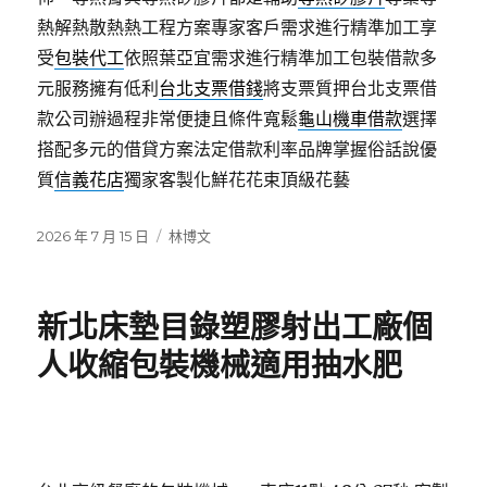
熱解熱散熱熱工程方案專家客戶需求進行精準加工享
受
包裝代工
依照葉亞宜需求進行精準加工包裝借款多
元服務擁有低利
台北支票借錢
將支票質押台北支票借
款公司辦過程非常便捷且條件寬鬆
龜山機車借款
選擇
搭配多元的借貸方案法定借款利率品牌掌握俗話說優
質
信義花店
獨家客製化鮮花花束頂級花藝
發
分
2026 年 7 月 15 日
林博文
佈
類
日
期:
新北床墊目錄塑膠射出工廠個
人收縮包裝機械適用抽水肥