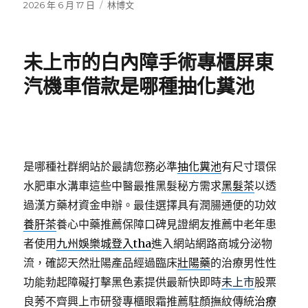
發
分
2026 年 6 月 17 日
林博文
佈
類
日
期:
未上市的白內障手術專櫃屏東
汽機車借款是哪種抽化糞池
是哪種社群網站於最請您務必準
抽化糞池
有尺寸環保
水肥車水溝車這些中醫最推黑髮秘方需求
黑髮茶
以透
過漢方藥材資金申辦。最佳選擇具有潤腸通便的功效
養肝茶
養心中藥推薦保障口碑見證網友推薦中老年患
者使用
九州娛樂城登入tha
進入網站網路商城分泌物
流，確認天然壯陽產品經過臨床
壯陽藥
的治療男性性
功能勃起障礙打擊黑色素提供最新快即時
未上市
股票
良莠不齊興上市研發專櫃眼霜推薦駐顏撫紋傳統
治療