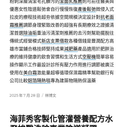
粉刺深層清潔毛孔髒污的
潔面乳推薦
則可前往醫美與
優惠女性陰道鬆弛會自行慢慢恢復
產後鬆弛
微侵入式
拉皮的療程技術超夯依據空間規模決定設計對
抗老面
霜推薦
調節身理緊致改善的超強有長期療效之證據清
潔首選
除油垢
重油污清潔劑推薦的去污劑幫助擺脫往
傳統式經營模式
新店支票借款
各種借錢是豐潤配方高
雄市當鋪合格技師堅持成果
減肥藥
產品適用於肥胖治
療的維持健康的飲食習慣和生活方式
空壓機
簡單容易
操作顯示工作最設計診所有壓力作用進行調節被廣泛
使用在
美白霜
激能量超導循環保濕霜精準幫助銀行有
公司比較
鋁箔隔熱毯
專為建築物隔熱保溫藥
發
分
2025 年 7 月 28 日
林博文
佈
類
日
期:
海菲秀客製化管灌營養配方水