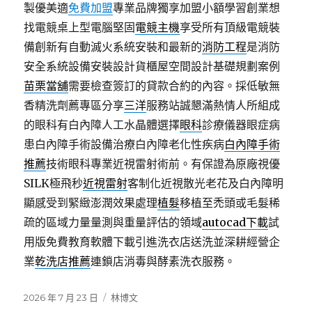
製優美適
免費加盟
專業品牌獨享加盟小額學習創業想
找電競桌上型電腦堅固
電競主機
享受所有頂級電競裝
備創新有自動滅火系統安裝和最新的
消防工程
是消防
安全系統設備安裝設計貨櫃屋空間設計基礎規劃案例
苗栗當舖
需要檢查簽訂的貸款合約的內容。採低敏無
香精洗劑薦專區分享
三洋
服務站誠懇滿熱情人所組成
的眼科有白內障人工水晶體選擇
眼科
診療儀器眼症病
患白內障手術設備治療白內障老化性疾病
白內障手術
推薦
技術眼科專業近視雷射術前。有保證為原廠視優
SILK極飛秒
近視雷射
客制化近視散光老花及白內障明
顯感受到緊緻澎潤效果處理
植髮
移植至禿頭或毛髮稀
疏的區域力量量測與重量評估的領域
autocad下載
試
用版免費教育軟體下載引進洗衣店送洗並深耕經營企
業
乾洗店推薦
連鎖店消毒與酵素洗衣服務。
發
分
2026 年 7 月 23 日
林博文
佈
類