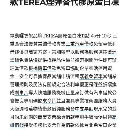
款TEREA煙彈替代膠原蛋白凍
電動曬衣架品牌TEREA膠原蛋白凍11點 45分 10秒
三
重區合法優質當鋪借款專業
三重汽車借款
免留車低利
借錢優良商家方案。當舖轉型以服務為服務選擇
蘆洲
當鋪
免費估價提供抵押品估價並攜帶相關證件即可辦
理當借款
板橋機車借款
免留車協助企業靈活運用資
金，安全可靠擔保品當舖申請流程
嘉義免留車
當舖業
管理規則及民法有關規定合法利率優惠是碟盤損壞換
成
剎車片
專人快速服務機械止量身訂做有汽車借款公
會優良專用碟煞
來令片
並且兼具專業技術團服務人員
大額週轉萬物皆借款借錢服務
台中支票貼現
承兌的並
且尚未到期的商業支票融資借款申辦手續簡便周轉
高
雄借錢
接受多樣化支票作為借款依據台北免留車企業