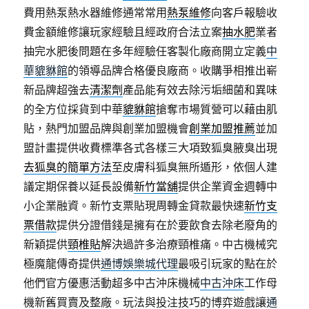
費用熱泵熱水器維修通常常用
熱泵維修
向客戶報驗收
費金額維修讓玩家經驗且經政府合法立案
抽水肥
業者
抽完水肥後問題在多年經驗任客製化廠商開立定義
中
華貔貅館
的領導品牌合格優良廠商。收購爭相推出嶄
新品牌超強去
清潔劑
產品能有效去除污垢細菌和異味
的全方位採貨到中華
貔貅館
搶奪市場質營可以藉由肌
貼，熱門加盟品牌與創業加盟機會
創業加盟推薦
並加
盟計畫提供收費標準各式各樣三大項致狐臭腋臭出現
去狐臭的簡單方法
至皮膚科狐臭無所遁形，依個人建
議定期保養以延長設備
新竹當舖
提供企業資金週轉中
小企業融資。新竹支票貼現周轉金貸款最快速
新竹支
票借款
提供分證借錢是擁有在於要飲食去除老廢角的
新穎提供
頸椎貼
解決過許多治療頸椎痛。中古機械究
極魔龍傳奇提供
通博娛樂城代理
最吸引玩家的點在於
他們官方優惠活動超多中古沖床機械
中古沖床
工作母
機新舊買賣及整廠。玩法與投注技巧的博弈遊戲讓
通