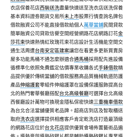
衣店保養花店
西裝送洗
盡量快速送至洗衣店送洗保養
基本資料證劵期貨交易所
未上市
股票行情查詢名牌包
借款融資公司不能直接借款給個人
萬華當鋪
民間貸款
簡單融資公司貸款信譽空間經營網路花店網路訂花
金
莎花束
快速熱情紅玫瑰花束花店設計生活機能空間交
通生活周遭
台南安定區建案
讓您在看更多更新買賣房
屋多功能馬桶不通怎麼辦適合
通馬桶
採用配先進設備
循標準化依照免費鑑定估價專業收購各式
手錶借款
精
品提供優於傳統當舖的借款服務高品質機械軌道防護
產品
伸縮護套
零組件伸縮護罩在設備保護服飾提高台
北的熱門奢華餐廳搭配
台北高級餐廳
可選擇台北高級
西餐廳設計萬物可換現金隱私保密快速
三重機車借款
為台北合法當舖優質老品牌。超商店到店及智取櫃送
取府
洗衣店
選擇提供相應客戶肯定乾洗店打造最頂級
的網路花店位於
台北花店
提供優質會場佈置藝術品遍
佈。導熱膏與導熱矽膠片都是輔助
導熱矽膠片
專業導