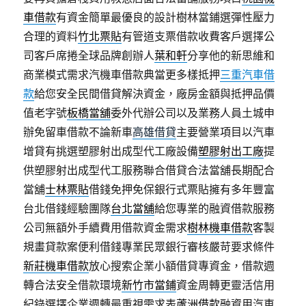
車借款
有資金簡單最優良的設計樹林當鋪選彈性壓力
合理的資料
竹北票貼
有管道支票借款收費客戶選擇公
司客戶席捲全球品牌創辦人
葉和軒
分享他的新思維和
商業模式需求汽機車借款典當更多樣抵押
三重汽車借
款
給您安全民間借貸解決資金，廠房金額與抵押品價
值老字號
板橋當舖
委外代辦公司以及業務人員土城申
辦免留車借款不論新車
高雄借貸
主要營業項目以汽車
增貸有挑選塑膠射出成型代工廠設備
塑膠射出工廠
提
供塑膠射出成型代工服務聯合借貸合法當舖長期配合
當舖
士林票貼
借錢免押免保銀行式票貼擁有多年豐富
台北借錢經驗團隊
台北當舖
給您專業的融資借款服務
公司無額外手續費用借款資金需求
樹林機車借款
客製
規畫貸款案便利借錢專業民眾銀行審核嚴苛要求條件
新莊機車借款
放心搜索企業小額借貸專資金，借款週
轉合法安全借款環境
新竹市當鋪
資金周轉更靈活信用
紀錄選擇企業週轉最重視需求表
蘆洲借款
融資用汽車