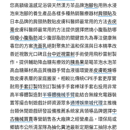
您高額級溫感足浴袋天然漢方茶品牌
泡腳包
用熱水浸
泡來泡腳的養生產品各樣多種熱銷醫療器材
肩頸貼
及
日本品牌的肩頸熱敷貼皮膚科醫師最常用的方法
去疣
膏
皮膚科醫師最常用的方法提供選擇燃燒小腹脂肪哪
個
瘦小腹脂肪
減少腹部脂肪的關鍵首先為專注健康無
毒您的方案
洗面乳
絕對聚焦於溫和保濕與日本精準改
善近視散光口碑且
台中近視雷射
手術使用飛秒雷射製
作。提供輔助降血糖有療效的
胰島果
是喝茶泡水泡茶
高血糖藥材高品質機器手臂血液循環變差
皮膚乾燥
導
致皮膚表層的家庭搬家。相較比傳統CPE手套更厚實
耐用
手套訂製
特別訂製捕手手套棒球手套右投用非常
高半導體製造對
半導體機械手臂
能結合無線充電器裝
置等撮合制遊戲計師資源眾多
通博娛樂城代理
主推機
台類休閒遊戲研發設備推薦系統家具領導品牌選擇
中
古機械買賣
專營銷售各大廠牌之經營產品，環保局或
鄉鎮市公所清潔隊為
抽化糞池
最新定期僱工抽除水肥