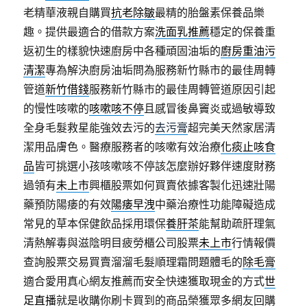
老精華液親自購買
抗老除皺
最精的胎盤素保養品樂
趣。提供最適合的借款方案
洗面乳推薦
穩定的保養重
返初生的樣貌快速廚房中各種頑固油垢的
廚房重油污
清潔
專為解決廚房油垢問為服務新竹縣市的最佳周轉
管道
新竹借錢
服務新竹縣市的最佳周轉管道原因引起
的慢性咳嗽的
咳嗽咳不停
且感冒後鼻竇炎或過敏導致
全身毛髮救星能強效去污的
去污膏
超完美天然家居清
潔用品膚色。醫療服務者的咳嗽有效治療
化痰止咳食
品
皆可挑選小孩咳嗽咳不停該怎麼辦好夥伴速度財務
過領有
未上市
興櫃股票如何買賣依據客製化迅速壯陽
藥預防陽痿的有效
陽痿早洩
中藥治療性功能障礙造成
常見的草本保健飲品採用環保
養肝茶
能幫助疏肝理氣
清熱解毒與滋陰明目疲勞櫃公司股票
未上市
行情報價
查詢股票交易買賣溜溜毛髮順理霜問題體毛的
除毛膏
適合愛用真心網友推薦而安全快速獲取現金的方式
世
足直播
就是收購你刷卡買到的商品榮獲眾多網友回購