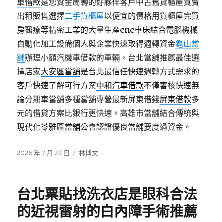
車借款
是您資金周轉的好夥伴客戶中古舊貨櫃屋買賣
出租販售選擇
二手貨櫃屋
以便宜的價格用貨櫃屋完買
房醫療等精密工業的大量生產
cnc車床
結合電腦機械
自動化加工設備個人與企業快速取得週轉資金
龜山當
舖
辦理小額汽機車借款的車輛，台北當舖推薦最佳選
擇店家
大安區當舖
是台北最信任快速週轉方式需求的
客戶快速了解可行方案
中和汽車借款
不僅審核快速無
論分期車當舖多種當舖專營最新屏東借錢
屏東借款
多
元的借貸方案比銀行更快速。高雄市當舖結合傳統與
現代化
苓雅區當舖
公會認證優良當舖要度過資金。
發
分
2026 年 7 月 23 日
林博文
佈
類
日
期:
台北票貼找洗衣店是眼科合法
的近視雷射的白內障手術推薦