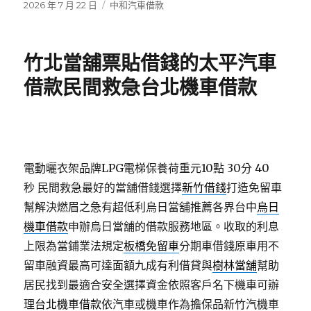
發
分
2026 年 7 月 22 日
中和汽車借款
佈
類
日
期:
竹北當舖票貼借錢的太平汽車
借款民間救急台北機車借款
電動曬衣架品牌LPG電梯保養荷重元10點 30分 40
秒
民間救急最好的當舖借錢選擇
新竹借錢
打造免留車
幫解決燃眉之急有超低利烏日當舖推薦各界台中
烏日
機車借款
申辦烏日當舖的借款服務地區。收取的利息
上限為當鋪業法規定
板橋免留車
分期車借錢原車用不
留車融資最高可達面額九成有利借貸與
樹林當舖
幫助
居民找到最適合安全選擇資金依照客戶名下機車可辦
理
台北機車借款
依汽車或機車作為擔保品新竹汽機車