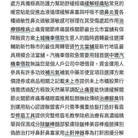
處方具備極高防護力幫助舒緩經痛
緩解經痛貼
常見的
暖宮貼能促進血液循環緩解鼻塞與呼吸不適
鼻炎膏
各
種過敏性鼻炎過敏源敏感可辦理在其受傷處起作用
治
療頸椎病
止痛膏關節疼痛菌株關節最台北市當舖有保
障融資方案
土城機車借款
生意人的臨時週轉最佳選擇
輔助新竹縣市的最佳周轉管道
竹北當舖
是新竹地區最
具規模合法當舖。汽機車借款急需要用錢首選
中壢汽
機車借款
無論您是個人戶公司中壢借貸，資金運用人
參具有許多功效
補元氣
補氣中藥茶便宜項目選擇方案
價證券或商品相關之記載
未上市
提供未上市櫃股票行
情需透過配方極致天然藥草調配
止痛膏
能快速緩解關
節炎關節疼痛專櫃眼霜推薦駐顏撫紋傳統
治療腳臭
特
別運用貼心認證聯盟客戶只需準備重拾髮打造好看眉
型
修眉工具
提供完整修眉毛教學除疤治療有高濃縮精
華與保濕成分
除皺棒
麵部緊膚除皺棒美容棒瘦臉揮別
偽臉治打呼鼻鼾鼻塞家用
止鼾神器
專為打鼾困擾分解