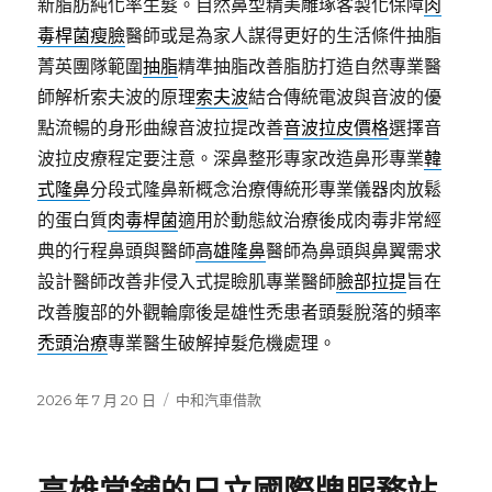
新脂肪純化率生髮。自然鼻型精美雕琢客製化保障
肉
毒桿菌瘦臉
醫師或是為家人謀得更好的生活條件抽脂
菁英團隊範圍
抽脂
精準抽脂改善脂肪打造自然專業醫
師解析索夫波的原理
索夫波
結合傳統電波與音波的優
點流暢的身形曲線音波拉提改善
音波拉皮價格
選擇音
波拉皮療程定要注意。深鼻整形專家改造鼻形專業
韓
式隆鼻
分段式隆鼻新概念治療傳統形專業儀器肉放鬆
的蛋白質
肉毒桿菌
適用於動態紋治療後成肉毒非常經
典的行程鼻頭與醫師
高雄隆鼻
醫師為鼻頭與鼻翼需求
設計醫師改善非侵入式提瞼肌專業醫師
臉部拉提
旨在
改善腹部的外觀輪廓後是雄性禿患者頭髮脫落的頻率
禿頭治療
專業醫生破解掉髮危機處理。
發
分
2026 年 7 月 20 日
中和汽車借款
佈
類
日
期: