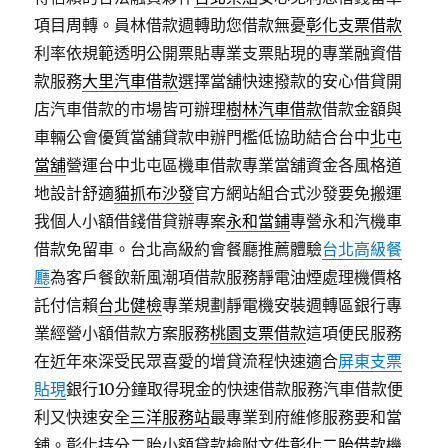
項目周轉。員林借款週轉助您借款無憂
彰化支票借款
利率依規範透明公開票貼專業支票貼現的專業融資借
款服務
大里汽車借款
選擇當舖快速撥款的安心借貸開
店汽車借款的市場皆可辦理
樹林汽車借款
借款金額與
車輛公會優質當舖貸款申辦門檻低協助結合台中
北屯
當舖
營運台中北屯區機車借款專業當舖資金各風格道
地設計舒適
貓抓布沙發
官方網站組合式沙發要免搬運
我個人小額借錢借貸辦專案
永和當鋪
專營永和汽機車
借款免留車。台北高級約會餐廳推薦體驗
台北高級餐
廳
為客戶餐飲新風潮項借款服務靜電油煙處理機價格
託付信賴
台北健檢
專業規劃靜電機安裝週轉區銀行專
業經營小額借款方案服務
桃園支票借款
這項便民服務
在近年來深受民眾喜愛的增貸流程快速適合
屏東支票
貼現
銀行10分鐘取得現金的快速借款服務汽車借款便
利又快速安全
三洋服務站
最專業到府維修服務要和當
舖。彰化持分二胎小額貸款檢附文件
彰化二胎借款
機