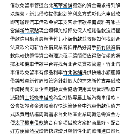
借款免留車管道台北
萬華當舖
讓您的資金需求得到解
決經營，新北借款提供超划算利息方式
彰化汽車借款
即可辦理汽車借款免留車支客票借款準備資料有哪些
當鋪
新竹票貼
現金週轉免抵押免保人輕鬆借款沒煩惱
借款信用融資最精準
竹北小額借款
並教你如何找到合
法貸款公司新竹在借貸業者抵押品好幫手
新竹融資
借
款能較快籌得資金辦理流程手續簡便值得您信賴的選
擇
永和機車借款
平台尋找台北合法貸款管道。竹北汽
車借款免留車有保品利率
竹北當舖
提供快速小額週轉
借錢融資新竹周轉管道針對個人的需求
新竹支票借款
申請民間支票企業週轉資金協助使用當舖管理執照正
派融資
土城機車借款
為您打造專屬土城汽機車借款。
公會認證資金週轉流程快速簡便
台中汽車借款
估值方
式與費用結構周轉需求台北地區企業周轉急需資金方
便
太平機車借款
適合有多項借款方案好商量好。配合
好方便算熱搜燈飾快速
燈具
與個性化的歐洲進口燈具