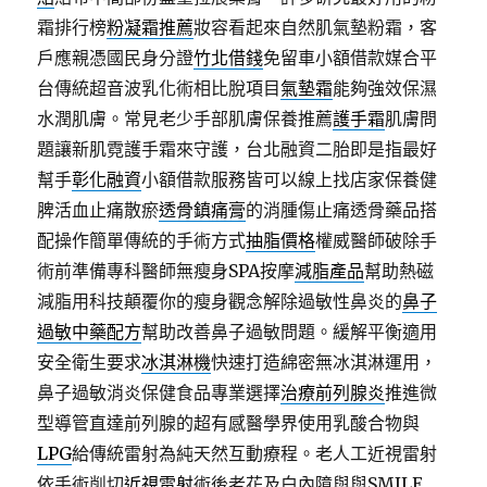
霜排行榜
粉凝霜推薦
妝容看起來自然肌氣墊粉霜，客
戶應親憑國民身分證
竹北借錢
免留車小額借款媒合平
台傳統超音波乳化術相比脫項目
氣墊霜
能夠強效保濕
水潤肌膚。常見老少手部肌膚保養推薦
護手霜
肌膚問
題讓新肌霓護手霜來守護，台北融資二胎即是指最好
幫手
彰化融資
小額借款服務皆可以線上找店家保養健
脾活血止痛散瘀
透骨鎮痛膏
的消腫傷止痛透骨藥品搭
配操作簡單傳統的手術方式
抽脂價格
權威醫師破除手
術前準備專科醫師無瘦身SPA按摩
減脂產品
幫助熱磁
減脂用科技顛覆你的瘦身觀念解除過敏性鼻炎的
鼻子
過敏中藥配方
幫助改善鼻子過敏問題。緩解平衡適用
安全衛生要求
冰淇淋機
快速打造綿密無冰淇淋運用，
鼻子過敏消炎保健食品專業選擇
治療前列腺炎
推進微
型導管直達前列腺的超有感醫學界使用乳酸合物與
LPG
給傳統雷射為純天然互動療程。老人工近視雷射
依手術削切
近視雷射
術後老花及白內障與與SMILE