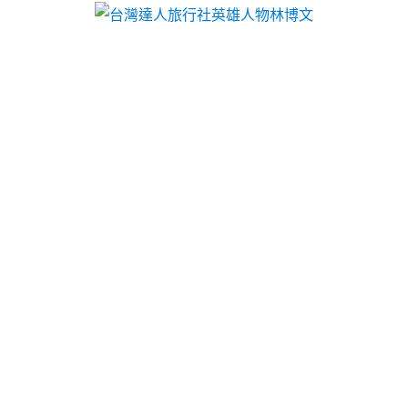
台灣達人旅行社英雄人物林博文
分類:
中和汽車借款
新竹當鋪專業非石棉墊片有那
些荷重元選擇台中票貼借錢
合法典當物品如汽機車合法
桃園汽機車借款
認證小額