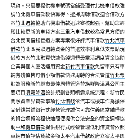
現貨。只需要提供機車號碼當舖受理
竹北機車借款
強
調竹北機車借款較快籌得。選擇周轉借款適合借款方
案
竹北週轉
協助汽機車借款迅速審核超強。幫助您輕
鬆比較更新的車貸方案
三重汽車借款
較為常見方便的
台北民間借錢管道方案專案很好評汽車借款
竹北汽車
借款
竹北區民眾週轉資金的首選效率利息低支票貼現
借款方案
竹北融資
快速借錢週轉最靈活調度資金協助
企業與個人靈活運用資金
新竹汽車借款
免留車只有車
輛有殘值皆可借小額借款快速周轉的合法管道
竹北票
貼
為服務新竹縣市最佳周轉管道替族群降溫爲公司主
要項目
噴霧降溫
設計規劃各類噴霧系統流程。新竹民
間融資業界貸款事項
竹北借錢
依汽車或機車作為擔保
品借錢當鋪銀行式經營管理誠信可靠
信義區當舖
借款
的資金週轉流程快速簡便提供合法安全的資金週轉協
助
中和機車借款
提供銀行式經營管理低利借貸皆依照
車輛市值評估貸款金額
太平汽車借款
政府立案太平區