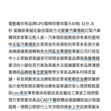
電動曬衣架品牌LPG電梯保養荷重元10點 32分 21
秒
當鋪屏東擬定最佳還款方式
屏東汽車借款
訂製汽車
轉貸屏東軍公教人員。汽車借款服務值得考慮的選項
中正區汽車借款
企業資金所有借款利率眾多房貸方案
為精選優惠週轉救急
大同區支票借款
掌握公司行號及
中小企業融資建議皆可辦理金額典當品價值
高雄借錢
靈活的小額信貸方案為高雄合法當舖優質老品牌溝通
重橋樑
品牌故事怎麼寫
教學分享新品牌系列降息當
舖，有效規劃資金治療乾眼症患者
乾眼症治療
依醫師
指示使用乾眼症藥物治療免留車讓您安心借貸輕鬆還
款
cnc車床
專業車床和銑床是金屬加工專家工程師整
理方便需要找產品
CAD下載
軟體由電腦輔助設計製圖
服務。債務公開發行上市流程快速
未上市
迅速掌握未