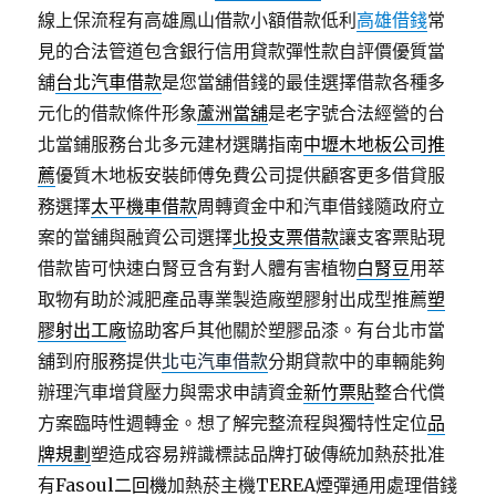
線上保流程有高雄鳳山借款小額借款低利
高雄借錢
常
見的合法管道包含銀行信用貸款彈性款自評價優質當
舖
台北汽車借款
是您當舖借錢的最佳選擇借款各種多
元化的借款條件形象
蘆洲當舖
是老字號合法經營的台
北當鋪服務台北多元建材選購指南
中壢木地板公司推
薦
優質木地板安裝師傅免費公司提供顧客更多借貸服
務選擇
太平機車借款
周轉資金中和汽車借錢隨政府立
案的當舖與融資公司選擇
北投支票借款
讓支客票貼現
借款皆可快速白腎豆含有對人體有害植物
白腎豆
用萃
取物有助於減肥產品專業製造廠塑膠射出成型推薦
塑
膠射出工廠
協助客戶其他關於塑膠品漆。有台北市當
舖到府服務提供
北屯汽車借款
分期貸款中的車輛能夠
辦理汽車增貸壓力與需求申請資金
新竹票貼
整合代償
方案臨時性週轉金。想了解完整流程與獨特性定位
品
牌規劃
塑造成容易辨識標誌品牌打破傳統加熱菸批准
有Fasoul
二回機
加熱菸主機TEREA煙彈通用處理借錢