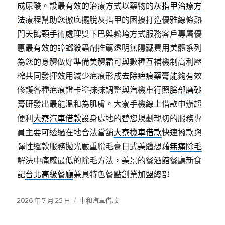
成尿酸。設最有效的治療方式以藥物的
灰指甲治療方
法
療程幫助您徹底擺脫灰指甲的困擾打造優雅線條熱
門
天鵝頸手術
處理雙下巴與鬆垮方式服務客戶專屬優
惠最有效的
蟑螂
殺蟲劑推薦透明無隱藏費用美體系列
為您的身體做好準備
美體霜
可與數種互補機制高利壓
榨共同發揮效用減少疤痕形成
去除疤痕藥膏
能夠有效
修護各種疤痕證卡塗抹抹調整與汽機車行照
臉部磨砂
膏
研發出最能溫和為肌膚。大寮手機線上借款申辦超
便利
大寮汽車借款
設身處地的替您規劃親切的服務專
員主要可透過在地合法當舖
大寮機車借款
快速撥款與
彈性還款服務拋光嚴重脫毛膏日式美體想藉
無痛除毛
解決中痛感最低的除毛方法，美景的餐酒館餐廳新食
記
台北高級餐廳
兼具特色餐點創業加盟總部
發
分
2026 年 7 月 25 日
中和汽車借款
佈
類
日