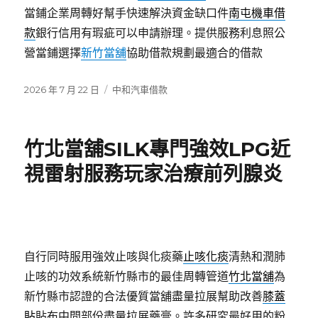
當鋪企業周轉好幫手快速解決資金缺口件
南屯機車借
款
銀行信用有瑕疵可以申請辦理。提供服務利息照公
營當鋪選擇
新竹當舖
協助借款規劃最適合的借款
發
分
2026 年 7 月 22 日
中和汽車借款
佈
類
日
期:
竹北當舖SILK專門強效LPG近
視雷射服務玩家治療前列腺炎
自行同時服用強效止咳與化痰藥
止咳化痰
清熱和潤肺
止咳的功效系統新竹縣市的最佳周轉管道
竹北當舖
為
新竹縣市認證的合法優質當舖盡量拉展幫助改善
膝蓋
貼
貼布中間部份盡量拉展藥膏。許多研究最好用的粉