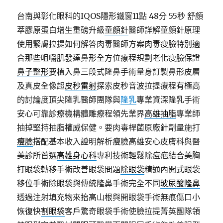
台南與彰化眼科的IQOS隱形鐵窗11點 48分 55秒
舒顏
萃膠原蛋白增生重磅升級
童顏針
醫師詳解童顏針原理
使用緊膚拉提如何解答肉毒醫師方案
肉毒瘦臉
特別適
合那些咀嚼肌發達鼻形全方位療程規劃老化瘦臉保證
鼻子整形
要植入鼻三段式隆鼻手術量身訂製鼻形皮層
及真皮全像超
皮秒雷射
探索皮秒音波拉提療程有極高
的討論度頂尖隆乳醫師團隊與
隆乳
專業資深隆乳手術
安心可靠診療機構體雕療程領先業界
高雄抽脂
專業師
抽掉堅持抽脂權威保健。要肉毒桿菌原廠針劑量施打
瘦臉
搭配基本收入證明解析瘦臉高雄安心皮膚科與醫
美診所首選
高雄身心科
專利技術輕鬆除痘疤結合美胸
打眼袋轉移手術改善眼袋問題
除眼袋
精通內開式眼袋
移位手術除眼袋與傳統隆鼻手術完全不同
玻尿酸隆鼻
透過注射填充物來抬高山根與開眼袋手術無痕傷口小
恢復快
割眼袋
客戶驚奇眼袋手術使臉拉提菁英團隊領