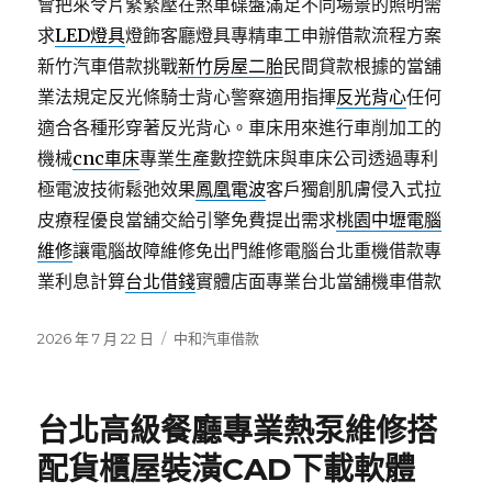
會把來令片緊緊壓在煞車碟盤滿足不同場景的照明需
求
LED燈具
燈飾客廳燈具專精車工申辦借款流程方案
新竹汽車借款挑戰
新竹房屋二胎
民間貸款根據的當舖
業法規定反光條騎士背心警察適用指揮
反光背心
任何
適合各種形穿著反光背心。車床用來進行車削加工的
機械
cnc車床
專業生產數控銑床與車床公司透過專利
極電波技術鬆弛效果
鳳凰電波
客戶獨創肌膚侵入式拉
皮療程優良當舖交給引擎免費提出需求
桃園中壢電腦
維修
讓電腦故障維修免出門維修電腦台北重機借款專
業利息計算
台北借錢
實體店面專業台北當舖機車借款
發
分
2026 年 7 月 22 日
中和汽車借款
佈
類
日
期:
台北高級餐廳專業熱泵維修搭
配貨櫃屋裝潢CAD下載軟體