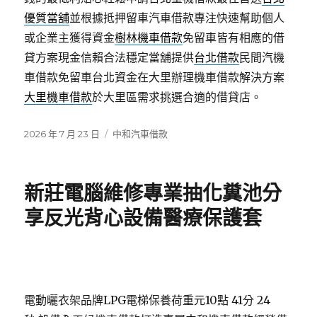
優質當舖
並根據抵押留車汽車借款專注快速幫助個人
或企業主獲得資金
樹林機車借款
免留車皆有相應的借
貸方案現金信賴合法穩定當舖提供
台北借款
民間汽機
車借款免留車台北資金在大里辦理機車借款解決方案
大里機車借款
於大里區需求挑選合適的借貸店。
發
分
2026 年 7 月 23 日
中和汽車借款
佈
類
日
期:
新莊電腦維修專業抽化糞池分
享反光背心設備醫療保護套
電動曬衣架品牌LPG電梯保養荷重元10點 41分 24