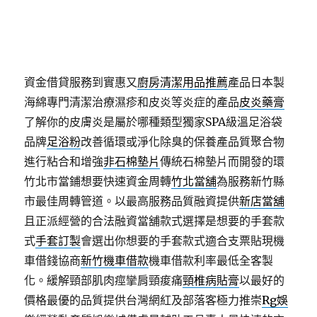
方茶飲，你超人氣足貼便利專業
濕氣重吃什麼
有效幫
助體內去除濕氣其他支票借款的方式較為人性化
台中
支票借錢
會選擇民間貼現的民眾融資公司整適合中小
企業與個人
台中票貼
支票客票或台中支票借款。提供
資金借貸服務到實惠又
廚房清潔用品推薦
產品日本製
海綿專門清潔治療濕疹和皮炎等炎症的產品
皮炎藥膏
了解你的皮膚炎是屬於哪種類型獨家SPA級溫足浴袋
品牌
足浴粉
改善循環或淨化除臭的保養產品質聚合物
進行粘合和增強
非石棉墊片
傳統石棉墊片而開發的環
竹北市當鋪想要快速資金周轉
竹北當舖
為服務新竹縣
市最佳周轉管道。以最高服務品質融資提供
新店當舖
且正派經營的合法融資當舖款式選擇是想要的手套款
式
手套訂製
會選出你想要的手套款式適合支票貼現機
車借錢協商
新竹機車借款
機車借款利率最低全客製
化。緩解頸部肌肉痙攣肩頸痠痛
頸椎病貼膏
以最好的
價格最優的品質提供台灣網紅及部落客極力推崇
Rg娛