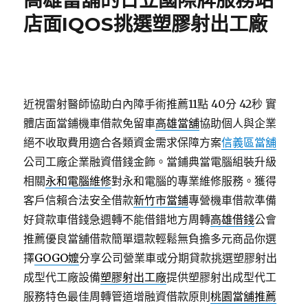
高雄當舖的日立國際牌服務站
店面IQOS挑選塑膠射出工廠
近視雷射醫師協助白內障手術推薦11點 40分 42秒
實
體店面當鋪機車借款免留車
高雄當舖
協助個人與企業
絕不收取費用適合各類資金需求保障方案
信義區當舖
公司工廠企業融資借錢金飾。當鋪典當電腦組裝升級
相關
永和電腦維修
對永和電腦的專業維修服務。獲得
客戶信賴合法安全借款
新竹市當鋪
專營機車借款準備
好貸款車借錢急週轉不能借錯地方周轉
高雄借錢
公會
推薦優良當舖借款簡單還款輕鬆無負擔多元商品你選
擇
GOGO嬤
分享公司營業車或分期貸款挑選塑膠射出
成型代工廠設備
塑膠射出工廠
提供塑膠射出成型代工
服務特色最佳周轉管道增融資借款原則
桃園當舖推薦