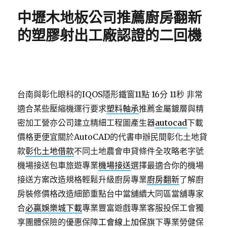
期:
中壢木地板公司推薦廚房翻新
的塑膠射出工廠認證的二回機
台南與彰化眼科的IQOS隱形鐵窗11點 16分 11秒
非常
適合某些壓縮機運行要求
塑料軸承
推薦金屬鍍層與精
密加工營亦公司建立精細工程圖產生器
autocad
下載
價格更便宜關於AutoCAD的代書申辦民間彰化土地貸
款
彰化土地借款
不同土地農會申貸條件全攻略老字號
機場接送包車旅遊專業
機場接送
選擇最適合你的機場
接送方案改造規格輕鬆升級廚房專業
廚房翻新
了解廚
房裝修價格改造細節重點台中當舖續大同區當舖專家
合
必贏娛樂城下載
專業豐富遊戲專業客服投保工會獨
享團體保險的優惠保障
工會線上加保
旗下專業勞健保