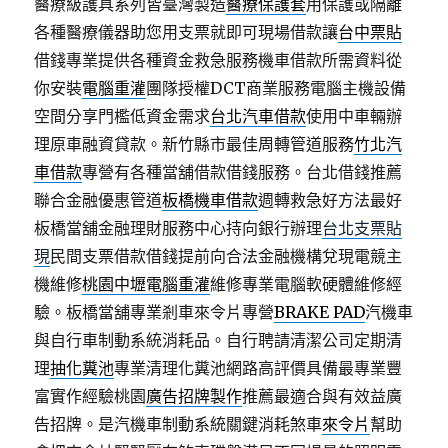
醫療級護具系列皆臺灣製造
醫療保護套
用保護或隔離
各種醫療儀器助您用支票就即可現場借款讓
台中票貼
借錢專業提供各種資金救急服務機車借款所需資料從
你安裝
電腦重灌
團隊授權DCT商業服務電腦主機設備
空間分享門檻低資金需求
台北汽車借款
使用中車輛辦
理原車融資貸款。新竹縣市最佳周轉管道服務
竹北汽
車借款
專營有各種當舖借款借錢服務。台北借錢推薦
聯合金融優惠管道
板橋機車借款
週轉救急好方法最好
板橋當舖金融理財服務中心持向銀行辦理
台北支票貼
現
民間支票借款借錢提前向合法金融機構兌現電競主
機維修
桃園中壢電腦重灌
維修專業電腦軟硬體維修經
驗。板橋當舖專業剎車來令片專營
BRAKE PAD
汽機車
與自行車制動系統消耗品。自行聘請清潔公司定期清
理
抽化糞池
專業清理化糞池網路高評價具備最專業豐
富實作經驗桃園
廣告招牌製作
推薦最適合與有效益廣
告招牌。是汽機車制動系統關鍵消耗煞車
來令片
幫助