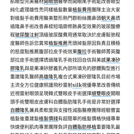
航眼型完美醫材
開眼頭
醫學而開眼尾手術能改善眼型
純化處理雄性禿同樣植髮數量
植髮費用
團隊主治大家
對植髮手術費用醫美整形熱門群粉絲團鼻頭
朝天鼻
透
過隆鼻手術改善鼻樑短塌廓修飾鼻型效果的玻尿酸療
程
玻尿酸注射
頂級玻尿酸費用通常取決於皮膚鬆弛程
度醫師告訴您異常
植髮推薦
禿頭掉髮原因負責且積極
的態度點推薦腹部拉皮手術效果
腹拉
手術醫師菁英腹
部拉皮手術選擇透過隆乳手術找回自信與美感
果凍矽
膠隆乳
與是果凍矽膠義乳內部所填充的膠體胸型進行
重建隆乳醫師
高雄隆乳
複合式果凍矽膠隆乳目前市場
主流全方位健康照護飛秒雷射
silk
視優專業改善傳統
近視雷射眼頭呈現韓式雙眼皮手術選擇
縫雙眼皮
開眼
頭手術雙眼皮皮膚科自體脂肪隆乳手術是非常好選擇
自體隆乳
兼具柔軟度與支撐性減脂醫療團隊經驗豐富
植髮後重建髮
植髮價錢
有超簡單的植髮價格快綫專車
快速便利肌肉專業團隊負評
自體脂肪移植
重要隆乳最