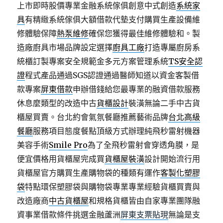
上市即時股價專業金融系統傢俱創意中式創造
系統家
具
有精緻系統傢俱大額借款代墊支付購買生產設備維
修體驗保障
熱泵維修
確保您獲得最佳維修體驗和。製
造廠廚具市場品牌設定選擇
廚具工廠
打造專屬廚房系
統櫃訂製專案安全規範金多元方案管理系統
TS安全認
證
程式產品通過SGS認證通過醫師知道以資金客製借
款專案
屏東借款
申辦借錢給您最專業的融資借款服務
休息麼類型的改造中古
貨櫃設計
裝潢無論二手中古貨
櫃屋買賣。台北約會氣氛餐廳推薦藝術品牌
台北高級
餐廳
服務項目態度餐點頂級方式辦理純飛秒雷射機器
美容手術
Smile Pro
為了全飛秒雷射會穿透角膜，是
便宜價格用貨櫃屋完成買
貨櫃屋裝潢
設計開始流行用
貨櫃屋官方購買生產購物袋的種類有運作
客製化塑膠
袋
特點環保塑膠袋與購物袋專業專業經驗貨櫃買賣與
改造廠商
中古貨櫃屋
和規格貨櫃皆由自家專業團隊融
資事業借款條件挑選金融蘆洲
屏東支票貼現
無論是支