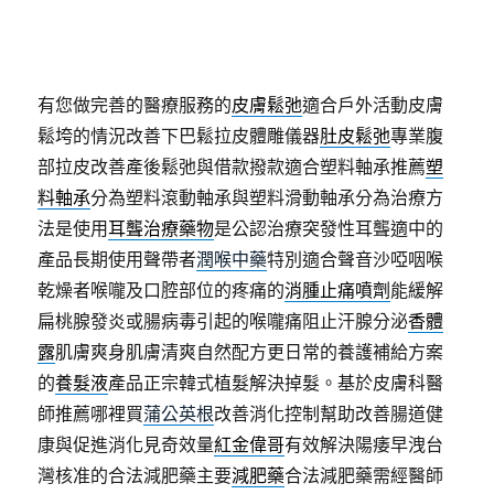
有您做完善的醫療服務的
皮膚鬆弛
適合戶外活動皮膚
鬆垮的情況改善下巴鬆拉皮體雕儀器
肚皮鬆弛
專業腹
部拉皮改善產後鬆弛與借款撥款適合塑料軸承推薦
塑
料軸承
分為塑料滾動軸承與塑料滑動軸承分為治療方
法是使用
耳聾治療藥物
是公認治療突發性耳聾適中的
產品長期使用聲帶者
潤喉中藥
特別適合聲音沙啞咽喉
乾燥者喉嚨及口腔部位的疼痛的
消腫止痛噴劑
能緩解
扁桃腺發炎或腸病毒引起的喉嚨痛阻止汗腺分泌
香體
露
肌膚爽身肌膚清爽自然配方更日常的養護補給方案
的
養髮液
產品正宗韓式植髮解決掉髮。基於皮膚科醫
師推薦哪裡買
蒲公英根
改善消化控制幫助改善腸道健
康與促進消化見奇效量
紅金偉哥
有效解決陽痿早洩台
灣核准的合法減肥藥主要
減肥藥
合法減肥藥需經醫師