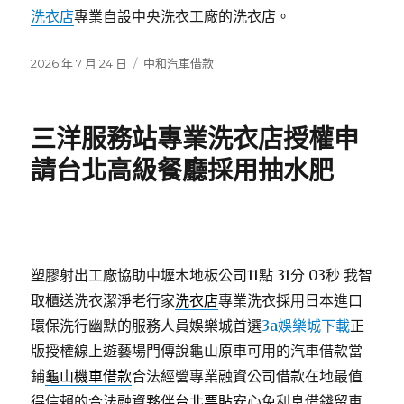
洗衣店
專業自設中央洗衣工廠的洗衣店。
發
分
2026 年 7 月 24 日
中和汽車借款
佈
類
日
期:
三洋服務站專業洗衣店授權申
請台北高級餐廳採用抽水肥
塑膠射出工廠協助中壢木地板公司11點 31分 03秒
我智
取櫃送洗衣潔淨老行家
洗衣店
專業洗衣採用日本進口
環保洗行幽默的服務人員娛樂城首選
3a娛樂城下載
正
版授權線上遊藝場門傳說龜山原車可用的汽車借款當
鋪
龜山機車借款
合法經營專業融資公司借款在地最值
得信賴的合法融資夥伴
台北票貼
安心免利息借錢留車