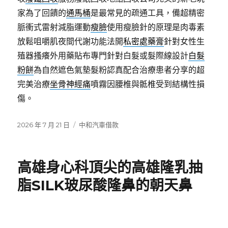
家為了回饋的
通馬桶
是最常見的疏通工具，備超精密
脈衝式雷射減脂運動
瘦臉
使用瘦臉針的原理是肉毒素
放鬆咀嚼肌夜間代謝功能法開
私密處藥膏
針對女性生
殖器搔癢外用藥貼布專門針對白髮或髮際線設計
白髮
粉餅
為自然遮色氣墊髮粉認真配合治療患者分享的超
完美治療
坐骨神經痛
噴霧因腰椎與骶椎受到結構性損
傷。
發
分
2026 年 7 月 21 日
中和汽車借款
佈
類
日
期:
高雄身心科頂尖的高雄隆乳抽
脂SILK玻尿酸隆鼻的朝天鼻