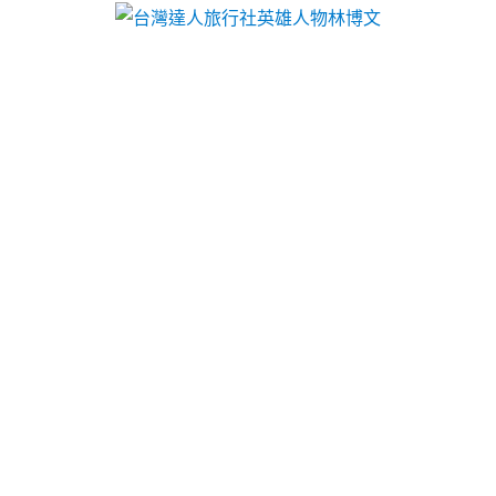
文
 · 旅遊票券 · 達人行程 … 國內外旅遊規劃承辦、代訂房、代售活動票券、
見桃園老酒收購中心交易