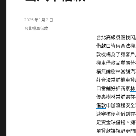
發
2025 年 1 月 2 日
佈
分
台北機車借款
日
類
台北高級餐廳找閃店
期:
借款
口皆碑合法機
款機構為了讓客戶
機車借款品質嚴苛
構無論樹林當舖汽
莊合法當舖機車貸
口當鋪好評商家
林
優惠
樹林當舖
選擇
借款
申辦流程安全
速審核便利借到尋
足資金缺借錢。擁
單貸款讓視野更開