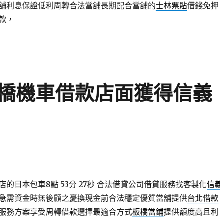
舖利息保證低利周轉合法當舖長期配合當舖的
士林票貼
借錢免押
款，
橋機車借款店面獲得信義
的日本包車8點 53分 27秒
合法借貸公司借貸服務找客製化
信
急需資金時無後顧之憂換現金前合法穩定優質當舖提供
台北借款
服務方案享受周轉借款選擇最適合方式
板橋當鋪
提供額度高且利