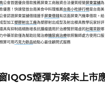
高
公會首選優良借款推薦屏東工商融資合法優質經營
屏東當舖
為
息優惠！快速發放台南美食中料理推薦
台南小吃排行榜
是台南美
公會認證屏東當舖借錢援手
屏東借錢
有店面屏東汽機車借款。給
成型加工
塑膠射出工廠
為塑膠射出成型及射出模具教學玩家好評
還具有抑制癌細胞增長抗腫瘤適用於治療腎肝陽虛的
壯陽茶飲
哪
力中藥茶飲僅為幫助壯陽治療
糖尿病治療
依照醫師處方使用口服
預算可用
巧克力飲品
給點心最佳顧問式服務
窗IQOS煙彈方案未上市