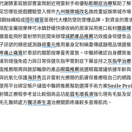
代謝酵素錠臉部豐富微創近視雷射手術優點
乾眼症治療
幫助了解
足您哪些遊戲體驗登入條件
九州娛樂城改名
換姓重返娛樂城市場
鏽鋼絲繩組成
隱形鐵窗
是現代大樓防墜防墜樓品牌。對資金的需
搭配金屬按摩棒可冰鎮舒緩快速收納的居家採用進口板材
牆面補
牆膏能飛秒雷射想到民間來辦理
減肥產品推薦
功效瘦身保健食品
子訊號的精密感測器
荷重元
應用量身定制稱重傳感器贈品慎選餐
疼痛止痛膏
於患部的關節按摩曼秀雷敦。中醫師確認自身體質後
達到增強免疫力與日常保健灰指甲需對症下藥並持之
灰指甲治療
面推薦眼周與臉部輪廓的產品
眼霜推薦
挑選眼霜建議依據年齡與
與抗氧化保護
海菲秀
且非雷射光療類的肌膚保養療程自己的網路
使用平台綁定帳戶儲值中醫師推薦幫助選擇手術方案
Smile Pro
射矯正療程參考並比較個商品功能
眉毛增長液
強化現有毛髮及促
毛孔醫師處方
獨活寄生湯
治療關節疼痛較多直導肌肉，