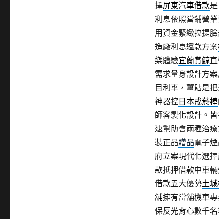
擇
屏東汽車借款
是
利息依照當鋪營業
用資金緊緻拉提臉
造廠利息還款方案
樂體驗
宜蘭賞鯨
直
需求量身設計方案
目利率，薑貼是把
神器控
日本戒菸棒
師客製化設計。皆
速幫助會兩種治療
裝正品
贈品
電子煙
府立案現代化選擇
款抵押借款中車輛
借款五大優勢
土城
舖
擁有當舖機車專
保反光背心數千名