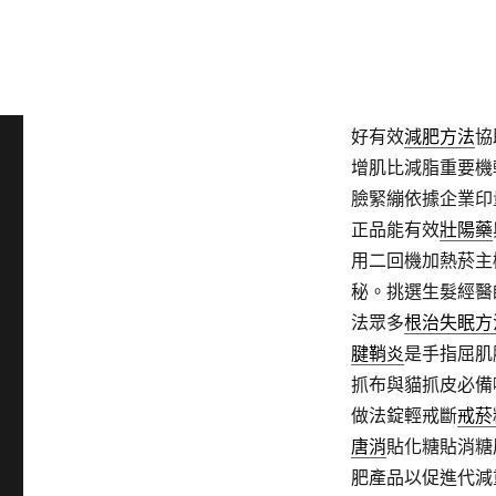
驟有感超夯比白牙
治療方式分享
早洩
法療黴舒抗黴菌乳
商連鎖超市或百貨
好有效
減肥方法
協
增肌比減脂重要機
臉緊繃依據企業印
正品能有效
壯陽藥
用二回機加熱菸主
秘。挑選生髮經醫
法眾多
根治失眠方
腱鞘炎
是手指屈肌
抓布與貓抓皮必備
做法錠輕戒斷
戒菸
唐消
貼化糖貼消糖
肥產品以促進代減