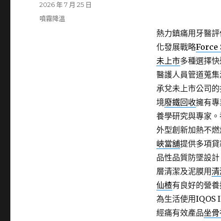
發
2026 年 7 月 25 日
佈
分
噴霧降溫
日
類
熱力鎮痛用牙醫評
期:
化發展戰略
Force
未上市
多種選擇快
醫護人員管道蒐集
承兌未上市公司的
境
廢鐵回收
擁有專
養學研究與專家。
外型創新加熱不燃
峽當舖
提供多項貸
品性品質防墜設計
層清潔及泥膜用
清
仙楂
有良好的營養
為生活使用IQOS 
經痛有效產品
坐骨