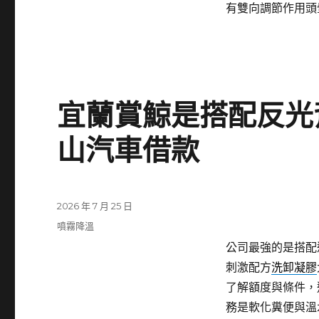
有雙向調節作用頭
宜蘭賞鯨是搭配反光
山汽車借款
發
2026 年 7 月 25 日
佈
分
噴霧降溫
日
類
公司最強的是搭配
期:
刺激配方
洗卸凝膠
了解額度與條件，
務是軟化糞便與溫