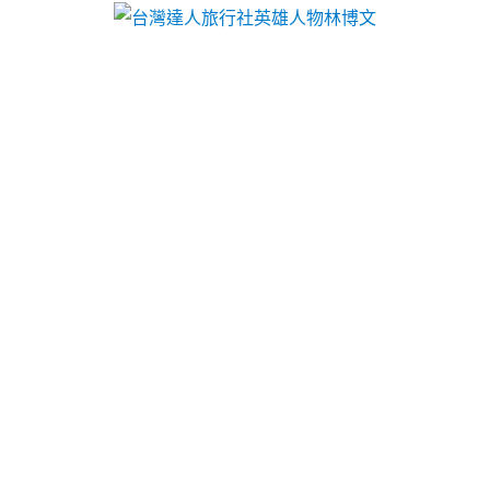
文
 · 旅遊票券 · 達人行程 … 國內外旅遊規劃承辦、代訂房、代售活動票券、
機租賃以給予小攤販加盟