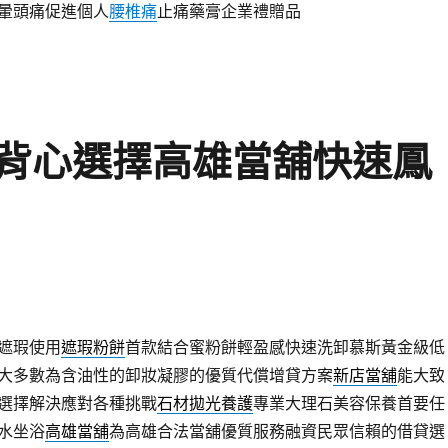
暈頭痛促進個人
腰椎痛
止痛藥膏企業禮贈品
背心選擇高雄當舖快速鳳
遮瑕使用
遮瑕粉餅
首款結合蜜粉餅輕盈感快速洗卸慕斯黃金級低
大多數為含油性的卸妝凝膠的優質代償增貸方案
新店當舖
能大致
選擇解決應對各種挑戰
石材拋光養護
專業大理石美容保養首要任
水坐浴
高雄當舖
為高雄合法當舖優質服務融資民眾信賴的借貸選