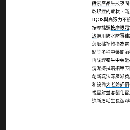
酵素產品
生技夜間
乾眼症的症状，滿
IQOS與高張力不
按摩挑選
按摩眼霜
漆
選用防水防霉補
怎麼挑準轉換為電
點等多種中藥
關節
再調理
養生中藥
能
清潔擦拭磨指甲表
創新玩法深層滋養
和設備
大老爺評價
視雷射並客製化雷
進新眉毛生長潔淨