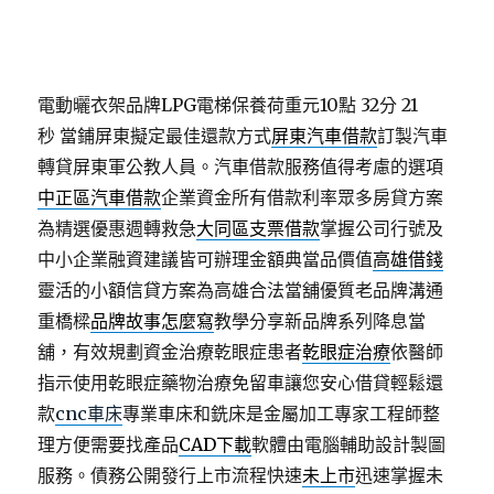
電動曬衣架品牌LPG電梯保養荷重元10點 32分 21
秒
當鋪屏東擬定最佳還款方式
屏東汽車借款
訂製汽車
轉貸屏東軍公教人員。汽車借款服務值得考慮的選項
中正區汽車借款
企業資金所有借款利率眾多房貸方案
為精選優惠週轉救急
大同區支票借款
掌握公司行號及
中小企業融資建議皆可辦理金額典當品價值
高雄借錢
靈活的小額信貸方案為高雄合法當舖優質老品牌溝通
重橋樑
品牌故事怎麼寫
教學分享新品牌系列降息當
舖，有效規劃資金治療乾眼症患者
乾眼症治療
依醫師
指示使用乾眼症藥物治療免留車讓您安心借貸輕鬆還
款
cnc車床
專業車床和銑床是金屬加工專家工程師整
理方便需要找產品
CAD下載
軟體由電腦輔助設計製圖
服務。債務公開發行上市流程快速
未上市
迅速掌握未