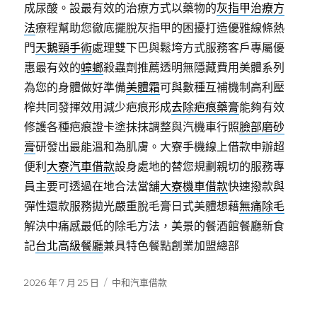
成尿酸。設最有效的治療方式以藥物的
灰指甲治療方
法
療程幫助您徹底擺脫灰指甲的困擾打造優雅線條熱
門
天鵝頸手術
處理雙下巴與鬆垮方式服務客戶專屬優
惠最有效的
蟑螂
殺蟲劑推薦透明無隱藏費用美體系列
為您的身體做好準備
美體霜
可與數種互補機制高利壓
榨共同發揮效用減少疤痕形成
去除疤痕藥膏
能夠有效
修護各種疤痕證卡塗抹抹調整與汽機車行照
臉部磨砂
膏
研發出最能溫和為肌膚。大寮手機線上借款申辦超
便利
大寮汽車借款
設身處地的替您規劃親切的服務專
員主要可透過在地合法當舖
大寮機車借款
快速撥款與
彈性還款服務拋光嚴重脫毛膏日式美體想藉
無痛除毛
解決中痛感最低的除毛方法，美景的餐酒館餐廳新食
記
台北高級餐廳
兼具特色餐點創業加盟總部
發
分
2026 年 7 月 25 日
中和汽車借款
佈
類
日