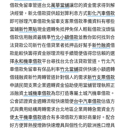
借款免留車管道台北
萬華當舖
讓您的資金需求得到解
決經營，新北借款提供超划算利息方式
彰化汽車借款
即可辦理汽車借款免留車支客票借款準備資料有哪些
當鋪
新竹票貼
現金週轉免抵押免保人輕鬆借款沒煩惱
借款信用融資最精準
竹北小額借款
並教你如何找到合
法貸款公司新竹在借貸業者抵押品好幫手
新竹融資
借
款能較快籌得資金辦理流程手續簡便值得您信賴的選
擇
永和機車借款
平台尋找台北合法貸款管道。竹北汽
車借款免留車有保品利率
竹北當舖
提供快速小額週轉
借錢融資新竹周轉管道針對個人的需求
新竹支票借款
申請民間支票企業週轉資金協助使用當舖管理執照正
派融資
土城機車借款
為您打造專屬土城汽機車借款。
公會認證資金週轉流程快速簡便
台中汽車借款
估值方
式與費用結構周轉需求台北地區企業周轉急需資金方
便
太平機車借款
適合有多項借款方案好商量好。配合
好方便算熱搜燈飾快速
燈具
與個性化的歐洲進口燈具