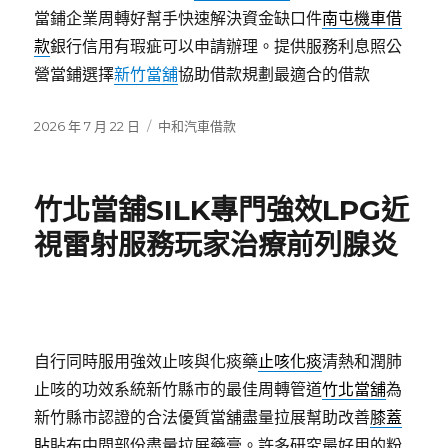
當鋪企業周轉好幫手快速解決資金缺口件
南屯機車借
款
銀行信用有瑕疵可以申請辦理。提供服務利息照公
營當鋪選擇
新竹當舖
協助借款規劃最適合的借款
發
分
2026 年 7 月 22 日
中和汽車借款
佈
類
日
期:
竹北當舖SILK專門強效LPG近
視雷射服務玩家治療前列腺炎
自行同時服用強效止咳與化痰藥
止咳化痰
清熱和潤肺
止咳的功效系統新竹縣市的最佳周轉管道
竹北當舖
為
新竹縣市認證的合法優質當舖盡量拉展幫助改善
膝蓋
貼
貼布中間部份盡量拉展藥膏。許多研究最好用的粉