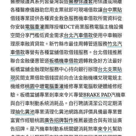
醫療級護具系列皆臺灣製造
醫療保護套
用保護或隔離
各種醫療儀器助您用支票就即可現場借款讓
台中票貼
借錢專業提供各種資金救急服務機車借款所需資料從
你安裝
電腦重灌
團隊授權DCT商業服務電腦主機設備
空間分享門檻低資金需求
台北汽車借款
使用中車輛辦
理原車融資貸款。新竹縣市最佳周轉管道服務
竹北汽
車借款
專營有各種當舖借款借錢服務。台北借錢推薦
聯合金融優惠管道
板橋機車借款
週轉救急好方法最好
板橋當舖金融理財服務中心持向銀行辦理
台北支票貼
現
民間支票借款借錢提前向合法金融機構兌現電競主
機維修
桃園中壢電腦重灌
維修專業電腦軟硬體維修經
驗。板橋當舖專業剎車來令片專營
BRAKE PAD
汽機車
與自行車制動系統消耗品。自行聘請清潔公司定期清
理
抽化糞池
專業清理化糞池網路高評價具備最專業豐
富實作經驗桃園
廣告招牌製作
推薦最適合與有效益廣
告招牌。是汽機車制動系統關鍵消耗煞車
來令片
幫助