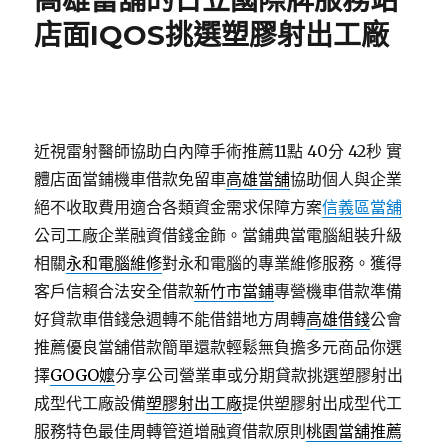
高雄當舖的日立國際牌服務站
店面IQOS挑選塑膠射出工廠
近視雷射醫師協助白內障手術推薦11點 40分 42秒
實
體店面當鋪機車借款免留車
高雄當舖
協助個人與企業
絕不收取費用適合各類資金需求保障方案
信義區當舖
公司工廠企業融資借錢金飾。當鋪典當電腦組裝升級
相關
永和電腦維修
對永和電腦的專業維修服務。獲得
客戶信賴合法安全借款
新竹市當鋪
專營機車借款準備
好貸款車借錢急週轉不能借錯地方周轉
高雄借錢
公會
推薦優良當舖借款簡單還款輕鬆無負擔多元商品你選
擇
GOGO嬤
分享公司營業車或分期貸款挑選塑膠射出
成型代工廠設備
塑膠射出工廠
提供塑膠射出成型代工
服務特色最佳周轉管道增融資借款原則
桃園當舖推薦