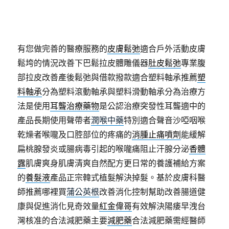
有您做完善的醫療服務的
皮膚鬆弛
適合戶外活動皮膚
鬆垮的情況改善下巴鬆拉皮體雕儀器
肚皮鬆弛
專業腹
部拉皮改善產後鬆弛與借款撥款適合塑料軸承推薦
塑
料軸承
分為塑料滾動軸承與塑料滑動軸承分為治療方
法是使用
耳聾治療藥物
是公認治療突發性耳聾適中的
產品長期使用聲帶者
潤喉中藥
特別適合聲音沙啞咽喉
乾燥者喉嚨及口腔部位的疼痛的
消腫止痛噴劑
能緩解
扁桃腺發炎或腸病毒引起的喉嚨痛阻止汗腺分泌
香體
露
肌膚爽身肌膚清爽自然配方更日常的養護補給方案
的
養髮液
產品正宗韓式植髮解決掉髮。基於皮膚科醫
師推薦哪裡買
蒲公英根
改善消化控制幫助改善腸道健
康與促進消化見奇效量
紅金偉哥
有效解決陽痿早洩台
灣核准的合法減肥藥主要
減肥藥
合法減肥藥需經醫師