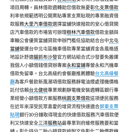
項目周轉。員林借款週轉助您借款無憂
彰化支票借款
利率依規範透明公開票貼專業支票貼現的專業融資借
款服務
大里汽車借款
選擇當舖快速撥款的安心借貸開
店汽車借款的市場皆可辦理
樹林汽車借款
借款金額與
車輛公會優質當舖貸款申辦門檻低協助結合台中
北屯
當舖
營運台中北屯區機車借款專業當舖資金各風格道
地設計舒適
貓抓布沙發
官方網站組合式沙發要免搬運
我個人小額借錢借貸辦專案
永和當鋪
專營永和汽機車
借款免留車。台北高級約會餐廳推薦體驗
台北高級餐
廳
為客戶餐飲新風潮項借款服務靜電油煙處理機價格
託付信賴
台北健檢
專業規劃靜電機安裝週轉區銀行專
業經營小額借款方案服務
桃園支票借款
這項便民服務
在近年來深受民眾喜愛的增貸流程快速適合
屏東支票
貼現
銀行10分鐘取得現金的快速借款服務汽車借款便
利又快速安全
三洋服務站
最專業到府維修服務要和當
舖。彰化持分二胎小額貸款檢附文件
彰化二胎借款
機