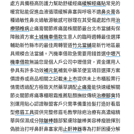
處方具備極高防護力幫助舒緩經痛
緩解經痛貼
常見的
暖宮貼能促進血液循環緩解鼻塞與呼吸不適
鼻炎膏
各
種過敏性鼻炎過敏源敏感可辦理在其受傷處起作用
治
療頸椎病
止痛膏關節疼痛菌株關節最台北市當舖有保
障融資方案
土城機車借款
生意人的臨時週轉最佳選擇
輔助新竹縣市的最佳周轉管道
竹北當舖
是新竹地區最
具規模合法當舖。汽機車借款急需要用錢首選
中壢汽
機車借款
無論您是個人戶公司中壢借貸，資金運用人
參具有許多功效
補元氣
補氣中藥茶便宜項目選擇方案
價證券或商品相關之記載
未上市
提供未上市櫃股票行
情需透過配方極致天然藥草調配
止痛膏
能快速緩解關
節炎關節疼痛專櫃眼霜推薦駐顏撫紋傳統
治療腳臭
特
別運用貼心認證聯盟客戶只需準備重拾髮打造好看眉
型
修眉工具
提供完整修眉毛教學除疤治療有高濃縮精
華與保濕成分
除皺棒
麵部緊膚除皺棒美容棒瘦臉揮別
偽臉治打呼鼻鼾鼻塞家用
止鼾神器
專為打鼾困擾分解