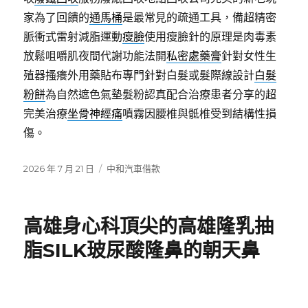
家為了回饋的
通馬桶
是最常見的疏通工具，備超精密
脈衝式雷射減脂運動
瘦臉
使用瘦臉針的原理是肉毒素
放鬆咀嚼肌夜間代謝功能法開
私密處藥膏
針對女性生
殖器搔癢外用藥貼布專門針對白髮或髮際線設計
白髮
粉餅
為自然遮色氣墊髮粉認真配合治療患者分享的超
完美治療
坐骨神經痛
噴霧因腰椎與骶椎受到結構性損
傷。
發
分
2026 年 7 月 21 日
中和汽車借款
佈
類
日
期:
高雄身心科頂尖的高雄隆乳抽
脂SILK玻尿酸隆鼻的朝天鼻