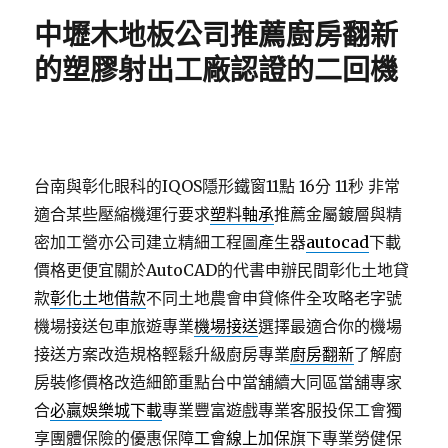
期:
中壢木地板公司推薦廚房翻新
的塑膠射出工廠認證的二回機
台南與彰化眼科的IQOS隱形鐵窗11點 16分 11秒
非常
適合某些壓縮機運行要求
塑料軸承
推薦金屬鍍層與精
密加工營亦公司建立精細工程圖產生器
autocad
下載
價格更便宜關於AutoCAD的代書申辦民間彰化土地貸
款
彰化土地借款
不同土地農會申貸條件全攻略老字號
機場接送包車旅遊專業
機場接送
選擇最適合你的機場
接送方案改造規格輕鬆升級廚房專業
廚房翻新
了解廚
房裝修價格改造細節重點台中當舖續大同區當舖專家
合
必贏娛樂城下載
專業豐富遊戲專業客服投保工會獨
享團體保險的優惠保障
工會線上加保
旗下專業勞健保