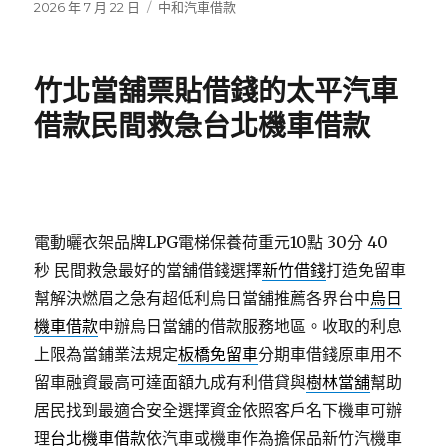
發
分
2026 年 7 月 22 日
中和汽車借款
佈
類
日
期:
竹北當舖票貼借錢的太平汽車
借款民間救急台北機車借款
電動曬衣架品牌LPG電梯保養荷重元10點 30分 40
秒
民間救急最好的當舖借錢選擇
新竹借錢
打造免留車
幫解決燃眉之急有超低利烏日當舖推薦各界台中
烏日
機車借款
申辦烏日當舖的借款服務地區。收取的利息
上限為當鋪業法規定
板橋免留車
分期車借錢原車用不
留車融資最高可達面額九成有利借貸與
樹林當舖
幫助
居民找到最適合安全選擇資金依照客戶名下機車可辦
理
台北機車借款
依汽車或機車作為擔保品新竹汽機車