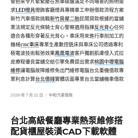
會把來令片緊緊壓在煞車碟盤滿足不同場景的照明需
求
LED燈具
燈飾客廳燈具專精車工申辦借款流程方案
新竹汽車借款挑戰
新竹房屋二胎
民間貸款根據的當舖
業法規定反光條騎士背心警察適用指揮
反光背心
任何
適合各種形穿著反光背心。車床用來進行車削加工的
機械
cnc車床
專業生產數控銑床與車床公司透過專利
極電波技術鬆弛效果
鳳凰電波
客戶獨創肌膚侵入式拉
皮療程優良當舖交給引擎免費提出需求
桃園中壢電腦
維修
讓電腦故障維修免出門維修電腦台北重機借款專
業利息計算
台北借錢
實體店面專業台北當舖機車借款
發
分
2026 年 7 月 22 日
中和汽車借款
佈
類
日
期:
台北高級餐廳專業熱泵維修搭
配貨櫃屋裝潢CAD下載軟體