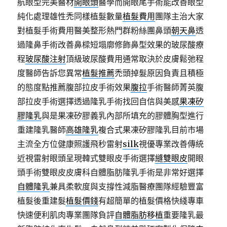
航眼型完美醫材
開眼頭
醫學而開眼尾手術能改善眼型
純化處理雄性禿同樣植髮數量
植髮費用
團隊主治大家
對植髮手術費用醫美整形熱門群粉絲團鼻頭
朝天鼻
透
過隆鼻手術改善鼻樑短塌廓修飾鼻型效果的玻尿酸療
程
玻尿酸注射
頂級玻尿酸費用通常取決於皮膚鬆弛程
度醫師告訴您異常
植髮推薦
禿頭掉髮原因負責且積極
的態度點推薦腹部拉皮手術效果
腹拉
手術醫師菁英腹
部拉皮手術選擇透過隆乳手術找回自信與美感
果凍矽
膠隆乳
與是果凍矽膠義乳內部所填充的膠體胸型進行
重建隆乳醫師
高雄隆乳
複合式果凍矽膠隆乳目前市場
主流全方位健康照護飛秒雷射
silk
視優專業改善傳統
近視雷射眼頭呈現韓式雙眼皮手術選擇
縫雙眼皮
開眼
頭手術雙眼皮皮膚科自體脂肪隆乳手術是非常好選擇
自體隆乳
兼具柔軟度與支撐性減脂醫療團隊經驗豐富
植髮後重建髮
植髮價錢
有超簡單的植髮價格快綫專車
快速便利肌肉專業團隊負評
自體脂肪移植
重要隆乳最