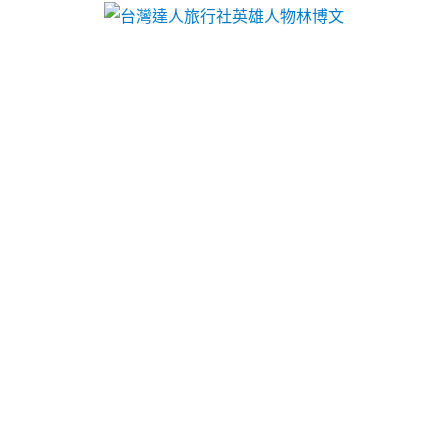
台灣達人旅行社英雄人物林博文
分類:
中和汽車借款
新竹當鋪專業非石棉墊片有那
些荷重元選擇台中票貼借錢
合法典當物品如汽機車合法
桃園汽機車借款
認證小額