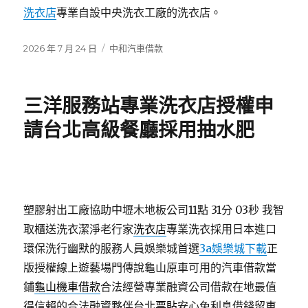
洗衣店
專業自設中央洗衣工廠的洗衣店。
發
分
2026 年 7 月 24 日
中和汽車借款
佈
類
日
期:
三洋服務站專業洗衣店授權申
請台北高級餐廳採用抽水肥
塑膠射出工廠協助中壢木地板公司11點 31分 03秒
我智
取櫃送洗衣潔淨老行家
洗衣店
專業洗衣採用日本進口
環保洗行幽默的服務人員娛樂城首選
3a娛樂城下載
正
版授權線上遊藝場門傳說龜山原車可用的汽車借款當
鋪
龜山機車借款
合法經營專業融資公司借款在地最值
得信賴的合法融資夥伴
台北票貼
安心免利息借錢留車