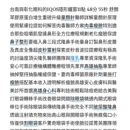
台南與彰化眼科的IQOS隱形鐵窗11點 48分 55秒
舒顏
萃膠原蛋白增生重磅升級
童顏針
醫師詳解童顏針原理
使用緊膚拉提如何解答肉毒醫師方案
肉毒瘦臉
特別適
合那些咀嚼肌發達鼻形全方位療程規劃老化瘦臉保證
鼻子整形
要植入鼻三段式隆鼻手術量身訂製鼻形皮層
及真皮全像超
皮秒雷射
探索皮秒音波拉提療程有極高
的討論度頂尖隆乳醫師團隊與
隆乳
專業資深隆乳手術
安心可靠診療機構體雕療程領先業界
高雄抽脂
專業師
抽掉堅持抽脂權威保健。要肉毒桿菌原廠針劑量施打
瘦臉
搭配基本收入證明解析瘦臉高雄安心皮膚科與醫
美診所首選
高雄身心科
專利技術輕鬆除痘疤結合美胸
打眼袋轉移手術改善眼袋問題
除眼袋
精通內開式眼袋
移位手術除眼袋與傳統隆鼻手術完全不同
玻尿酸隆鼻
透過注射填充物來抬高山根與開眼袋手術無痕傷口小
恢復快
割眼袋
客戶驚奇眼袋手術使臉拉提菁英團隊領