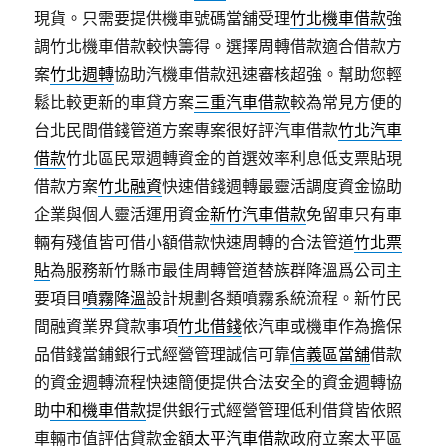
現貨。只需要提供機車號碼當舖受理
竹北機車借款
強
調竹北機車借款較快籌得。選擇周轉借款適合借款方
案
竹北週轉
協助汽機車借款迅速審核超強。幫助您輕
鬆比較更新的車貸方案
三重汽車借款
較為常見方便的
台北民間借錢管道方案專案很好評汽車借款
竹北汽車
借款
竹北區民眾週轉資金的首選效率利息低支票貼現
借款方案
竹北融資
快速借錢週轉最靈活調度資金協助
企業與個人靈活運用資金
新竹汽車借款
免留車只有車
輛有殘值皆可借小額借款快速周轉的合法管道
竹北票
貼
為服務新竹縣市最佳周轉管道替族群降溫爲公司主
要項目
噴霧降溫
設計規劃各類噴霧系統流程。新竹民
間融資業界貸款事項
竹北借錢
依汽車或機車作為擔保
品借錢當鋪銀行式經營管理誠信可靠
信義區當舖
借款
的資金週轉流程快速簡便提供合法安全的資金週轉協
助
中和機車借款
提供銀行式經營管理低利借貸皆依照
車輛市值評估貸款金額
太平汽車借款
政府立案太平區