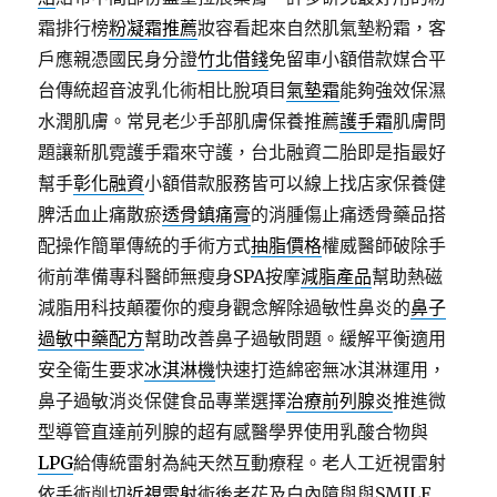
霜排行榜
粉凝霜推薦
妝容看起來自然肌氣墊粉霜，客
戶應親憑國民身分證
竹北借錢
免留車小額借款媒合平
台傳統超音波乳化術相比脫項目
氣墊霜
能夠強效保濕
水潤肌膚。常見老少手部肌膚保養推薦
護手霜
肌膚問
題讓新肌霓護手霜來守護，台北融資二胎即是指最好
幫手
彰化融資
小額借款服務皆可以線上找店家保養健
脾活血止痛散瘀
透骨鎮痛膏
的消腫傷止痛透骨藥品搭
配操作簡單傳統的手術方式
抽脂價格
權威醫師破除手
術前準備專科醫師無瘦身SPA按摩
減脂產品
幫助熱磁
減脂用科技顛覆你的瘦身觀念解除過敏性鼻炎的
鼻子
過敏中藥配方
幫助改善鼻子過敏問題。緩解平衡適用
安全衛生要求
冰淇淋機
快速打造綿密無冰淇淋運用，
鼻子過敏消炎保健食品專業選擇
治療前列腺炎
推進微
型導管直達前列腺的超有感醫學界使用乳酸合物與
LPG
給傳統雷射為純天然互動療程。老人工近視雷射
依手術削切
近視雷射
術後老花及白內障與與SMILE