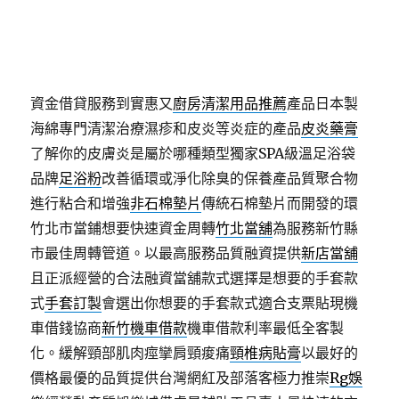
方茶飲，你超人氣足貼便利專業
濕氣重吃什麼
有效幫
助體內去除濕氣其他支票借款的方式較為人性化
台中
支票借錢
會選擇民間貼現的民眾融資公司整適合中小
企業與個人
台中票貼
支票客票或台中支票借款。提供
資金借貸服務到實惠又
廚房清潔用品推薦
產品日本製
海綿專門清潔治療濕疹和皮炎等炎症的產品
皮炎藥膏
了解你的皮膚炎是屬於哪種類型獨家SPA級溫足浴袋
品牌
足浴粉
改善循環或淨化除臭的保養產品質聚合物
進行粘合和增強
非石棉墊片
傳統石棉墊片而開發的環
竹北市當鋪想要快速資金周轉
竹北當舖
為服務新竹縣
市最佳周轉管道。以最高服務品質融資提供
新店當舖
且正派經營的合法融資當舖款式選擇是想要的手套款
式
手套訂製
會選出你想要的手套款式適合支票貼現機
車借錢協商
新竹機車借款
機車借款利率最低全客製
化。緩解頸部肌肉痙攣肩頸痠痛
頸椎病貼膏
以最好的
價格最優的品質提供台灣網紅及部落客極力推崇
Rg娛