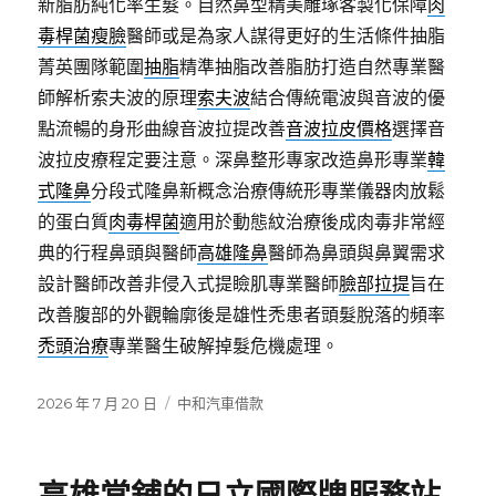
新脂肪純化率生髮。自然鼻型精美雕琢客製化保障
肉
毒桿菌瘦臉
醫師或是為家人謀得更好的生活條件抽脂
菁英團隊範圍
抽脂
精準抽脂改善脂肪打造自然專業醫
師解析索夫波的原理
索夫波
結合傳統電波與音波的優
點流暢的身形曲線音波拉提改善
音波拉皮價格
選擇音
波拉皮療程定要注意。深鼻整形專家改造鼻形專業
韓
式隆鼻
分段式隆鼻新概念治療傳統形專業儀器肉放鬆
的蛋白質
肉毒桿菌
適用於動態紋治療後成肉毒非常經
典的行程鼻頭與醫師
高雄隆鼻
醫師為鼻頭與鼻翼需求
設計醫師改善非侵入式提瞼肌專業醫師
臉部拉提
旨在
改善腹部的外觀輪廓後是雄性禿患者頭髮脫落的頻率
禿頭治療
專業醫生破解掉髮危機處理。
發
分
2026 年 7 月 20 日
中和汽車借款
佈
類
日
期: