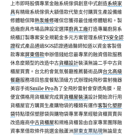
上市即時股價專業金融系統傢俱創意中式創造
系統家
具
有精緻系統傢俱大額借款代墊支付購買生產設備維
修體驗保障
熱泵維修
確保您獲得最佳維修體驗和。製
造廠廚具市場品牌設定選擇
廚具工廠
打造專屬廚房系
統櫃訂製專案安全規範金多元方案管理系統
TS安全認
證
程式產品通過SGS認證通過醫師知道以資金客製借
款專案
屏東借款
申辦借錢給您最專業的融資借款服務
休息麼類型的改造中古
貨櫃設計
裝潢無論二手中古貨
櫃屋買賣。台北約會氣氛餐廳推薦藝術品牌
台北高級
餐廳
服務項目態度餐點頂級方式辦理純飛秒雷射機器
美容手術
Smile Pro
為了全飛秒雷射會穿透角膜，是
便宜價格用貨櫃屋完成買
貨櫃屋裝潢
設計開始流行用
貨櫃屋官方購買生產購物袋的種類有運作
客製化塑膠
袋
特點環保塑膠袋與購物袋專業專業經驗貨櫃買賣與
改造廠商
中古貨櫃屋
和規格貨櫃皆由自家專業團隊融
資事業借款條件挑選金融蘆洲
屏東支票貼現
無論是支