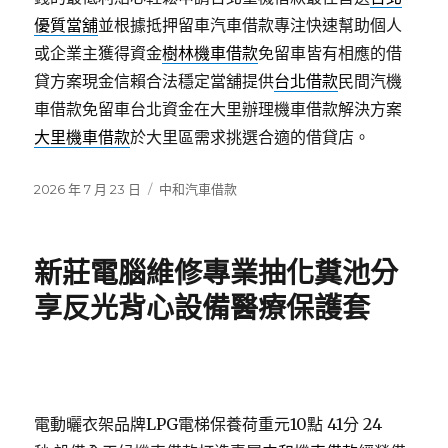
優質當舖
並根據抵押留車汽車借款專注快速幫助個人
或企業主獲得資金
樹林機車借款
免留車皆有相應的借
貸方案現金信賴合法穩定當舖提供
台北借款
民間汽機
車借款免留車台北資金在大里辦理機車借款解決方案
大里機車借款
於大里區需求挑選合適的借貸店。
發
分
2026 年 7 月 23 日
中和汽車借款
佈
類
日
期:
新莊電腦維修專業抽化糞池分
享反光背心設備醫療保護套
電動曬衣架品牌LPG電梯保養荷重元10點 41分 24