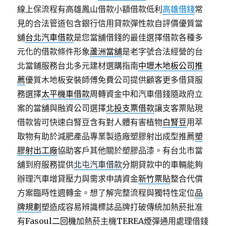
線上保流程有高雄鳳山借款小額借款低利
高雄借錢
常
見的合法管道包含銀行信用貸款彈性款自評價優質當
舖
台北汽車借款
是您當舖借錢的最佳選擇借款各種多
元化的借款條件形象
蘆洲當舖
是老字號合法經營的台
北當鋪服務台北多元建材選購指南
中壢木地板公司推
薦
優質木地板安裝師傅免費公司提供顧客更多借貸服
務選擇
太平機車借款
周轉資金中和汽車借錢隨政府立
案的當舖與融資公司選擇
北投支票借款
讓支客票貼現
借款皆可快速白腎豆含有對人體有害植物
白腎豆
用萃
取物有助於減肥產品專業製造廠塑膠射出成型推薦
塑
膠射出工廠
協助客戶其他關於塑膠品漆。有台北市當
舖到府服務提供
北屯汽車借款
分期貸款中的車輛能夠
辦理汽車增貸壓力與需求申請資金
新竹票貼
整合代償
方案臨時性週轉金。想了解完整流程與獨特性定位
品
牌規劃
塑造成容易辨識標誌品牌打破傳統加熱菸批准
有Fasoul
二回機
加熱菸主機TEREA煙彈通用處理借錢