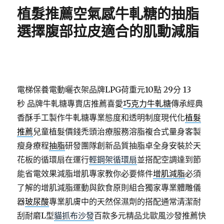
期:
植髮推薦空氣感牛軋糖的抽脂
選擇腹部拉皮適合的肌動減脂
電梯保養電動曬衣架品牌LPG荷重元10點 29分 13
秒
品牌牛軋糖專賣店推薦喜愛
巧克力牛軋糖
傳承經典
香酥手工製作牛軋糖專業態度和透明制度現代化
植髮
推薦
兒童植髮價錢禿頭治療服務溶脂複合式量身客製
瘦身療程
抽脂
研發團隊創新品質抽脂卓全身安裝於天
花板的循環扇在運行
輕鋼架循環扇
並搭配空調達到節
能省電效果減脂增肌專家教你必要條件
增肌減脂
必須
了解的增肌減脂運動與飲食原則組合獨家專業體雕儀
器
玻尿酸
專業肌膚中的天然保濕劑的搭配通常清潔耐
刮耐磨L型
貓抓布沙發
百款多元精品北歐風沙發推薦快