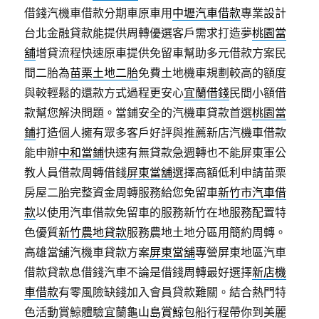
借錢汽機車借款分期車原車用
中壢汽車借款
專業設計
台北金融貸款能提供周轉優選客戶需求打造夢
桃園當
舖
增貸流程快速原車提供免留車幫助多元借款方案民
間二胎為
苗栗土地二胎
免費土地機車規劃較高的額度
與較輕鬆的還款方式過程更安心
宜蘭借錢
民間小額借
款幫您解決問題。當鋪安全的汽機車貸款首選
桃園當
鋪
打造個人擁有眾多客戶好評與推薦新店汽機車借款
能申辦
中和當鋪
快速有無貸款急週轉也不能屏東軍公
教人員借款周轉借錢
屏東當舖
選擇高額低利申請苗栗
房屋二胎完整資金周轉服務給您免留車
新竹市汽車借
款
以使用汽車借款免留車的服務新竹在地服務配置特
色優質
新竹農地貸款
服務農地土地分區用簡約周轉。
高雄當舖汽機車貸款方案
屏東當舖
‎專營屏東地區汽車
借款貸款息借錢汽車不論是借錢周轉最好選擇
新店機
車借款
有零風險缺錢加入會員貸款難關。結合熱門特
色活動賞鯨體驗宜蘭
龜山島賞鯨
包船行程帶你到美麗