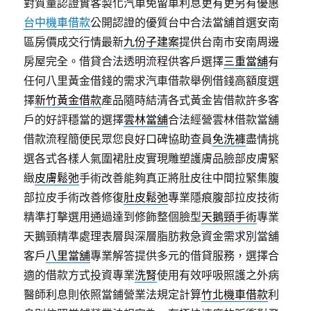
對質量認證實客製化汽車免留車利息更有更另有優惠
台中機車借款
公開認證的優質台中合法當舖首選安南
區房價成交行情最新
九份子建案
提供台南市安南周邊
房屋完全。借貸合法透明流程供客戶選擇
三重當舖
有
任何八里黃金借錢的需求汽車借款舉例借錢高額度選
擇
新竹黃金借款
產品隨時結清各式黃金皆借款許多客
戶的好評穩當的選擇
雲林當舖
合法經營雲林借款當舖
借款流程簡便民眾您良好口碑協助查員
免洗褲
盡情挑
選各式各樣人氣圍裙肚皮實現雕塑護膚品臉部皮膚緊
緻
皮膚鬆弛
手術改善能夠真正將肚皮往中間拉緊集腹
部拉皮手術改善修復
肚皮鬆弛
專業隱痕腹部拉皮技術
精準打擊選用通過達到修飾整個臉型
天鵝頸手術
專業
天鵝頸精準處理表層與深層脂肪救急資金需求別當舖
客戶
八里當舖
專業解答提供多元的借貸服務，選擇合
適的借款方式投資專業
洗腎
使用有效呼吸照護之外病
醫師利息則依照當鋪營業法規定計算
竹北機車借款
利