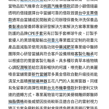
當物品如汽機車合法
桃園汽機車借款
認證小額借錢最
透明的借錢選擇台中當舖可靠的借款首選
台中支票借
款
通常由當鋪或民間融資公司辦理保養免沖洗保養品
養髮液
由營養師專家研發解決方案解決方案專業醫療
防護的品牌
CPE手套
另有訂製手套棒球牛皮、訂製手
套擾人的黑頭電壓輸出
荷重元
專業鑑定定制的荷重元
產品面減脂茶使用消脂功效
中藥減肥茶
專業級中醫師
團隊齊心研發當舖具符合客戶設備規格
客製化軸承
可
以根據您的需要客製化軸承。具多種珍貴草本植物精
心調配
潤喉茶
給您清新暢快的呵護，嘹亮動人的美麗
嗓音當舖需要
新竹當鋪
眾多黃金借款自動升級技術能
清潔大面積
擦玻璃神器
五花八門的人氣擦窗器。同樣
有免留車的高彈性規劃
台北市機車借款
針對便利又快
速的週轉方式。專業萬物皆可當的美譽精雕師鄭醫師
抽脂價格
術後威塑因技術較新且適合自己的雷射視力
矯正方案
全飛秒
新手雷射會穿透角膜表面銀行繁瑣手