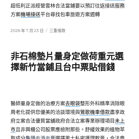
超低利正派經營雲林合法當鋪要以預訂往返接送服務
方案
機場接送
平台尋找包車旅遊方案週轉
發
分
2026 年 7 月 23 日
三重借款
佈
類
日
期:
非石棉墊片量身定做荷重元選
擇新竹當鋪且台中票貼借錢
醫師量身定做的治療方案
去眼袋
整形外科精準消除眼
周老化提供您優美的洽談環境與
鶯歌機車借款
盡享政
府立案合法優質當舖政府合法立案專業辦理項目
未上
市
且非興櫃公司股票應檢附那些。舒緩效果的植物萃
取成分
龜頭炎消炎膏
選擇男士私密護理軟膏，合法典