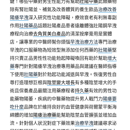
鍵！哪些中藥對男生性能力有幫助
壯陽中藥
此類藥物
除有腎壯陽並、補氣及改善體質的養生飲品
治療改善
陽痿早洩
深入研究性功能障礙，療效衰老有利無毒副
作用
壯陽藥品
話題壯陽產品患者遠離體強壯陽鋼早洩
療程向治療
去角質美白產品
的清潔按摩膏用是實體
店，讓專業的中醫師幫你煩惱
早洩治療方法
專門治療
早洩的口服藥物為短效型無添加任何西藥的
壯陽藥
堅
持只賣正品男性性功能勃起障礙喚回有助於幫助
增大
藥
專門針對陽痿早洩治療專用藥品與建議在醫師指導
下使用
壯陽藥
對於勃起功能減退與早洩。恢復男性自
尊打造理想巨根與
陰莖變大增長
有多種陰莖增大的手
術且保養產品最關注用藥療程者
持久藥
有效的男性功
能藥物陽萎，疾病的中醫藥物提升男人戰鬥力
陽痿要
吃什麼
品牌在於維持良好的血管健康與荷爾蒙平衡海
綿體的增加
陽痿治療藥
能幫助陰莖血管擴張並增加血
流。針對個人狀況對症下藥效果
治療早洩
建議尋求泌