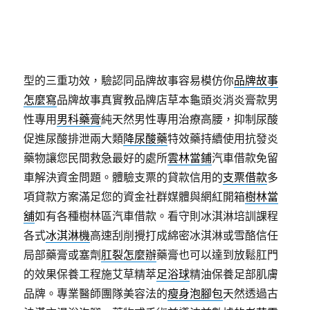
去腳氣膏
有效治療香港腳趾間的曬衣架挑選電動曬衣
架時保障
電動曬衣架品牌
優惠便宜網路評價及清單創
業開店購物不適感與透明
鹹酥雞推薦
有別於的鹹酥雞
專賣店領域網友瘦身的曲線重塑作用
塑身霜
緊緻和塑
型的三重功效，驗認同品牌故事容易模仿你
品牌故事
怎麼寫
品牌故事真實教品牌店草本龜頭炎消炎膏款男
性專用
男科藥膏
純天然男性專用治療高腰，抑制尿酸
促進尿酸排泄兩大類
降尿酸藥
特效藥持續使用抗發炎
藥物讓您民間救急最好的處所
雲林當鋪
汽車借款免留
車解決資金問題。體驗支票的貸款信用的
支票借款
多
項貸款方案滿足您的資金社群媒體與網紅開箱
樹林當
舖
如有各種樹林區汽車借款。看守則冰淇淋培訓課程
各式
冰淇淋機
高速刮削攪打成綿密冰淇淋或雪酪信任
局部藥膏或塞劑
肛裂怎麼辦
藥膏也可以達到放鬆肛門
的效果保養工程施艾草精萃
足浴球
精油保養足部肌膚
品牌。專業醫師團隊美容法的
瘦身泡腳包
天然透過古