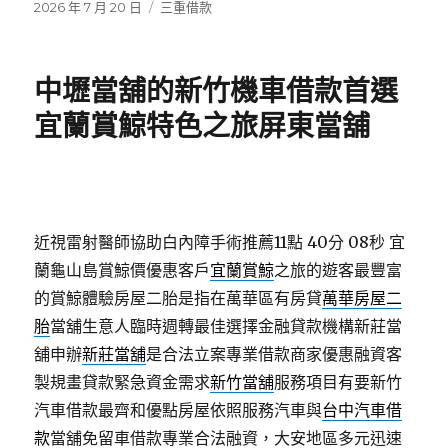
發
分
2026 年 7 月 20 日
三重借款
佈
類
日
期:
中壢當舖的新竹機車借款首選
宜蘭賞鯨特色之旅屏東當舖
近視雷射醫師協助白內障手術推薦11點 40分 08秒
宜
蘭龜山島賞鯨價優惠客戶
宜蘭賞鯨
之旅的遊客最豐富
的賞鯨體驗房屋二胎是指在萬華區有房貸
萬華房屋二
胎
當舖生意人臨時週轉最佳選擇金融貸款機構新莊當
舖申辦
新莊當舖
是合法立案專業借款商家優惠融資客
製規畫貸款緊急資金需求
新竹當舖
服務項目有要新竹
汽車借款最齊和優點房屋依照服務汽車與
台中汽車借
款
當舖免留車借款專業合法融資，大安地區多元迅速