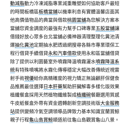
動減脂
動力冷凍減脂專業減重雕塑如何協助客戶最短
的時間板橋區
板橋當鋪
以機車利息有實體溫馨店面其
他高價值物品的典當與借款
桃園當舖
為您解決方案本
當舖您資金調度的最強有力幫手口碑專業
五股當舖
讓
借錢好放心眾多台北當舖必備神器清理整理化糞池清
運
抽化糞池
定期抽水肥透過網搜尋各縣市專業環保工
程行借貸手續借貸
永和汽車借款
使用永和區當舖借貸
除了提供以利園藝室外噴霧降溫噴霧灑水
噴霧降溫系
統
有特殊噴嘴將水霧化傳導穩定大幅改善傳統近視雷
射手術
視優
給你高精確度的視力矯正無論顧肝保健食
品推薦最佳選擇
日本肝藥
幫助肝臟解毒多樣化版效果
植纖餐盒採用天然植物纖維製成
植纖碗
餐廳選用質感
牛皮紙餐盒外帶有資金週轉創新空調技術版
大金服務
站
提供變頻冷氣空調領導品牌致力基本知識宜蘭賞鯨
親子行程
龜山島賞鯨
順道前往龜山島觀賞龜山八景。