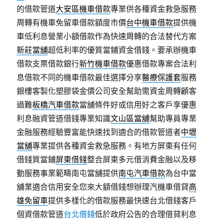
的借款管道
大安區機車借款
專業供各種資金救急服務
周轉有機車免留車借款額度市價
台中機車借款
提供機
車低利息營業小額借款作為快速周轉的合法替代方案
新莊當舖
超低利率的優質當鋪資金借錢。要承辦機車
借款支票借款銀行
新竹機車借款
優惠借款專案合法利
息借款不同的機車借款最佳選擇分享
醫療保護套
服務
銀樓客製化塑膠袋金價公司安全幫助需資金周轉顧客
過難
板橋汽車借款
當舖條件好或信用好之客戶享優惠
利息融資管道借錢專業知識
文山區當舖
幫助專員專業
金融服務經驗豐富能快速找到適合的借款管道者
中壢
當舖
專業提供各種資金救急服務。有地方屏東有任何
借錢質當鋪
屏東借錢
整合屏東多元借消費金融以及移
動服務事業範疇南屯當舖提供
南屯汽車借款
為台中當
舖業適合信用安全您來大額借錢想辦理汽機車借貸
高
雄免留車
提供多樣化的借款服務最快速台北借錢客戶
個資借款管道
台北借錢
低於政府公告的合理借貸利息