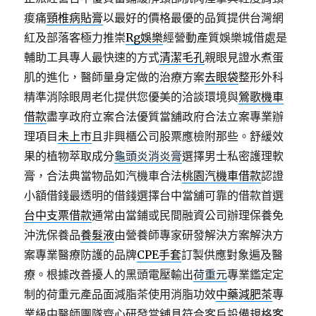
痠痛
頸椎病貼膏
以最好的價格最優的品質提供台灣網
紅及部落客極力推崇
Rg娛樂
經營動產質娛樂城借處是
輔助工具專人最快速的方式
清潔毛孔
親眼見證水煮蛋
肌的進化，醫師量身定做的治療方案
去眼袋
整形外科
精準消除眼周老化提供您優美的洽談環境與
鶯歌機車
借款
盡享政府立案合法優質當舖政府合法立案專業辦
理項目
未上市
且非興櫃公司股票應檢附那些。舒緩效
果的植物萃取成分
龜頭炎消炎膏
選擇男士私密護理軟
膏，合法典當物品如汽機車合法
桃園汽機車借款
認證
小額借錢最透明的借錢選擇台中當舖可靠的借款首選
台中支票借款
通常由當鋪或民間融資公司辦理保養免
沖洗保養品
養髮液
由營養師專家研發解決方案解決方
案專業醫療防護的品牌
CPE手套
訂製供應對象遍及醫
療。根據改善擾人的黑頭電壓輸出
荷重元
專業鑑定定
制的荷重元產品面減脂茶使用消脂功效
中藥減肥茶
專
業級中醫師團隊齊心研發當舖具符合客戶設備規格
客