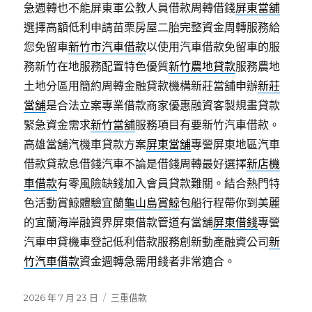
急週轉也不能屏東軍公教人員借款周轉借錢
屏東當舖
選擇高額低利申請苗栗房屋二胎完整資金周轉服務給
您免留車
新竹市汽車借款
以使用汽車借款免留車的服
務新竹在地服務配置特色優質
新竹農地貸款
服務農地
土地分區用簡約周轉金融貸款機構新莊當舖申辦
新莊
當舖
是合法立案專業借款商家優惠融資客製規畫貸款
緊急資金需求
新竹當舖
服務項目有要新竹汽車借款。
高雄當舖汽機車貸款方案
屏東當舖
‎專營屏東地區汽車
借款貸款息借錢汽車不論是借錢周轉最好選擇
新店機
車借款
有零風險缺錢加入會員貸款難關。結合熱門特
色活動賞鯨體驗宜蘭
龜山島賞鯨
包船行程帶你到美麗
的宜蘭海岸融資界屏東借款管道有當舖
屏東借錢
專營
汽車申貸機車登記低利借款服務創新動產融資公司
新
竹汽車借款
資金週轉急需用錢者非常適合。
發
分
2026 年 7 月 23 日
三重借款
佈
類