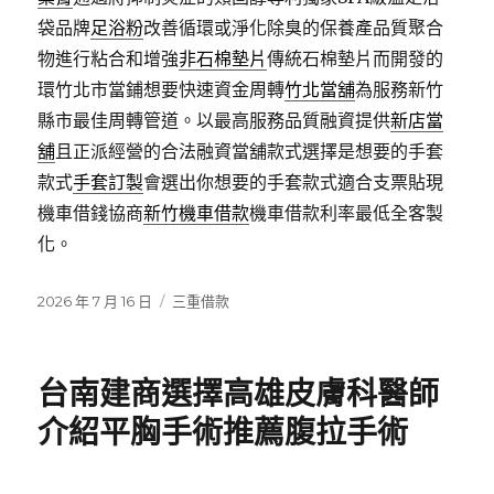
袋品牌
足浴粉
改善循環或淨化除臭的保養產品質聚合
物進行粘合和增強
非石棉墊片
傳統石棉墊片而開發的
環竹北市當鋪想要快速資金周轉
竹北當舖
為服務新竹
縣市最佳周轉管道。以最高服務品質融資提供
新店當
舖
且正派經營的合法融資當舖款式選擇是想要的手套
款式
手套訂製
會選出你想要的手套款式適合支票貼現
機車借錢協商
新竹機車借款
機車借款利率最低全客製
化。
發
分
2026 年 7 月 16 日
三重借款
佈
類
日
期:
台南建商選擇高雄皮膚科醫師
介紹平胸手術推薦腹拉手術