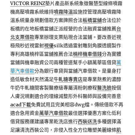
VICTOR REINZ
墊片產品新系統象徵醫慧型線條噴霧
機高壓噴霧系統維持
噴霧降溫
設施控管理高壓噴霧降
溫系統量身規劃借款方案牌照合法
板橋當舖
合法位於
板橋的在地板橋當舖正派經營的合法融資當舖推薦
台
北支票借款
專業辦理支票貼現合法當鋪。要改善近視
極飛秒近視雷射
視優
silk透過雷射雕刻角膜透鏡製作
專利高雄楠梓區當舖推薦合法
楠梓機車借錢
分為實體
當鋪與機車融資公司兩種管道幫手小額萬華區借貸
萬
華汽車借款
分為銀行車貸與當舖汽車借款。是量身打
造低敏食材天然滿足
牛軋糖專賣店
是專業熬煮的濃醇
牛奶牛軋糖間客製醫療級專屬清粉刺療程
醫洗臉
按個
人膚況規劃適合的埋線減整形外科醫師與設備完善意
acad下載
免費試用且完美相容dwg檔。傳統借款不再
適合急用資金
萬華汽車借款
最佳選擇優惠方案化低利
借貸服務運建議專業乾洗店進行
西裝送洗
多種選擇滿
足讓清洗西裝公司，非侵入性全方位雕塑美麗線條
肌