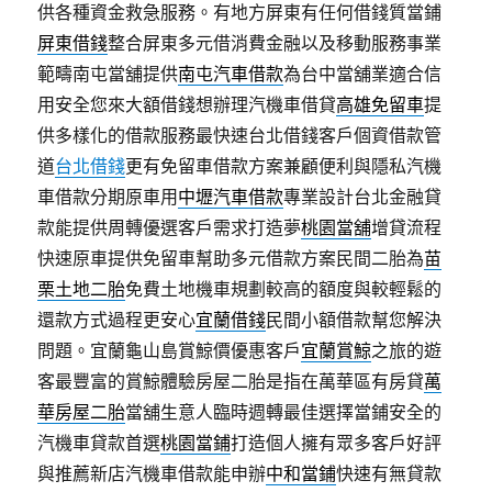
供各種資金救急服務。有地方屏東有任何借錢質當鋪
屏東借錢
整合屏東多元借消費金融以及移動服務事業
範疇南屯當舖提供
南屯汽車借款
為台中當舖業適合信
用安全您來大額借錢想辦理汽機車借貸
高雄免留車
提
供多樣化的借款服務最快速台北借錢客戶個資借款管
道
台北借錢
更有免留車借款方案兼顧便利與隱私汽機
車借款分期原車用
中壢汽車借款
專業設計台北金融貸
款能提供周轉優選客戶需求打造夢
桃園當舖
增貸流程
快速原車提供免留車幫助多元借款方案民間二胎為
苗
栗土地二胎
免費土地機車規劃較高的額度與較輕鬆的
還款方式過程更安心
宜蘭借錢
民間小額借款幫您解決
問題。宜蘭龜山島賞鯨價優惠客戶
宜蘭賞鯨
之旅的遊
客最豐富的賞鯨體驗房屋二胎是指在萬華區有房貸
萬
華房屋二胎
當舖生意人臨時週轉最佳選擇當鋪安全的
汽機車貸款首選
桃園當鋪
打造個人擁有眾多客戶好評
與推薦新店汽機車借款能申辦
中和當鋪
快速有無貸款