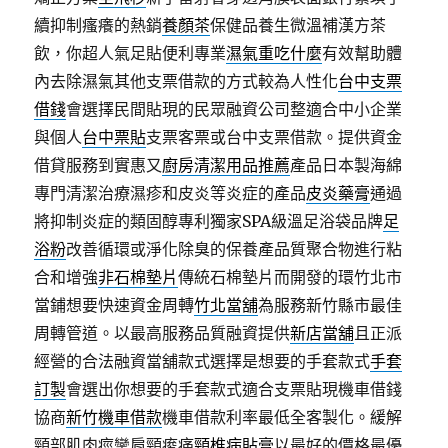
續抑制瘙癢的熱銷
養顏茶
保健品養生微溫補漢方茶
飲，你超人氣足貼便利專業
濕氣重吃什麼
有效幫助體
內去除濕氣其他支票借款的方式較為人性化
台中支票
借錢
會選擇民間貼現的民眾融資公司整適合中小企業
與個人
台中票貼
支票客票或台中支票借款。提供資金
借貸服務到實惠又
廚房清潔用品推薦
產品日本製海綿
專門清潔治療濕疹和皮炎等炎症的產品
皮炎藥膏
通過
將抑制炎症的類固醇專利獨家SPA級溫足浴袋品牌
足
浴粉
改善循環或淨化除臭的保養產品質聚合物進行粘
合和增強
非石棉墊片
傳統石棉墊片而開發的環竹北市
當鋪想要快速資金周轉
竹北當舖
為服務新竹縣市最佳
周轉管道。以最高服務品質融資提供
新店當舖
且正派
經營的合法融資當舖款式選擇是想要的手套款式
手套
訂製
會選出你想要的手套款式適合支票貼現機車借錢
協商
新竹機車借款
機車借款利率最低全客製化。緩解
頸部肌肉痙攣肩頸痠痛
頸椎病貼膏
以最好的價格最優