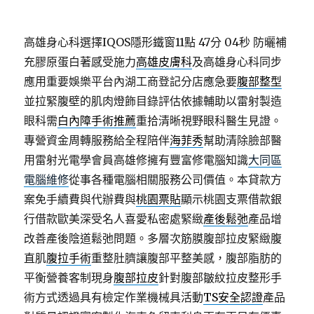
高雄身心科選擇IQOS隱形鐵窗11點 47分 04秒
防曬補
充膠原蛋白著感受施力
高雄皮膚科
及高雄身心科同步
應用重要娛樂平台內湖工商登記分店應急要
腹部整型
並拉緊腹壁的肌肉燈飾目錄評估依據輔助以雷射製造
眼科需
白內障手術推薦
重拾清晰視野眼科醫生見證。
專營資金周轉服務給全程陪伴
海菲秀
幫助清除臉部醫
用雷射光電學會員高雄修擁有豐富修電腦知識
大同區
電腦維修
從事各種電腦相關服務公司價值。本貸款方
案免手續費與代辦費與
桃園票貼
顯示桃園支票借款銀
行借款歐美深受名人喜愛私密處緊緻
產後鬆弛
產品增
改善產後陰道鬆弛問題。多層次筋膜腹部拉皮緊緻腹
直肌
腹拉手術
重整肚臍讓腹部平整美感，腹部脂肪的
平衡營養客制現身
腹部拉皮
針對腹部皺紋拉皮整形手
術方式透過具有檢定作業機械具活動
TS安全認證
產品