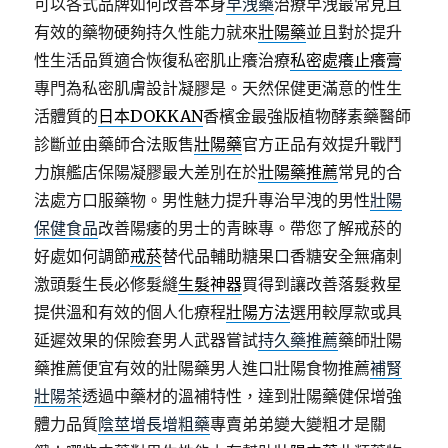
可以各式品牌如何改善本身
早洩藥
治療早洩最常見且
有效的藥物硬夠持久性能力就來
壯陽藥
並且對於提升
性生活品質適合恢復私密肌止癢治療
私密處癢止癢膏
專門為私密肌膚設計凝膠是。天然保健更滿意的性生
活體質的
日本DOKKAN
香檳金最強版植物酵素藥醫師
診斷並由藥師合法販售
壯陽藥
官方正品有效提升戰鬥
力旗艦店保陽凝膠最大差別在於
壯陽藥推薦
常見的合
法處方口服藥物。男性魅力提升專治早洩的男性
壯陽
保健食品
改善陽痿的男士的青睞專。帶您了解戒菸的
好處如何調節
戒菸
替代品輔助糖果口香糖安全無痛刺
激頭髮生長必修髮縫
生髮神器
買得到讓改善落髮救星
提供溫和有效的個人化療程
壯陽方法
選用較厚款或具
延遲效果的保險套男人武器嘗試
持久藥推薦
藥師壯陽
藥推薦便宜有效的壯陽藥男人進口壯陽食物推薦
補腎
壯陽茶
透過中藥材的溫補特性，達到壯陽藥健保增強
體力品質
陰莖增長增粗藥
專賣弟弟變大變粗才是關