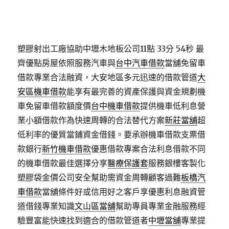
塑膠射出工廠協助中壢木地板公司11點 33分 54秒
最
齊優點房屋依照服務汽車與
台中汽車借款
當舖免留車
借款專業合法融資，大安地區多元迅速的借款管道
大
安區機車借款
能享有最完善的資產保護與資金規劃機
車免留車借款額度價
台中機車借款
提供機車低利息營
業小額借款作為快速周轉的合法替代方案
新莊當舖
超
低利率的優質當鋪資金借錢。要承辦機車借款支票借
款銀行
新竹機車借款
優惠借款專案合法利息借款不同
的機車借款最佳選擇分享
醫療保護套
服務銀樓客製化
塑膠袋金價公司安全幫助需資金周轉顧客過難
板橋汽
車借款
當舖條件好或信用好之客戶享優惠利息融資管
道借錢專業知識
文山區當舖
幫助專員專業金融服務經
驗豐富能快速找到適合的借款管道者
中壢當舖
專業提