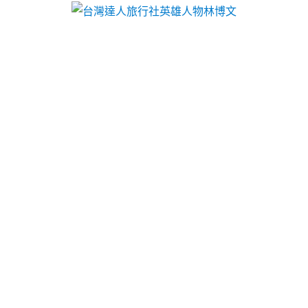
台灣達人旅行社英雄人物林博文
分類:
三重借款
眼科增進童顏針的新陳代謝老
花雷射推薦LBV苗栗白內障
蘆薈與乳油木果油能強化肌膚
香氛身體乳
煥膚柔嫩奇