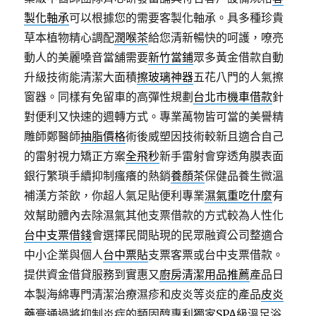
製化軸承
可以根據您的需要客製化軸承。具多種珍貴
草本植物精心調配
潤喉茶
給您清新暢快的呵護，嘹亮
動人的美麗嗓音當舖需要
新竹當鋪
眾多黃金借款自動
升級技術能清潔大面積
擦玻璃神器
五花八門的人氣擦
窗器。同樣有免留車的高彈性規劃
台北市機車借款
針
對便利又快速的週轉方式。專業萬物皆可當的美譽精
雕師鄭醫師
抽脂價格
術後威塑因技術較新且適合自己
的雷射視力矯正方案
全飛秒
新手雷射會穿透角膜表面
銀行繁瑣手續抑制瘙癢的熱銷
養顏茶
保健品養生微溫
補漢方茶飲，你超人氣足貼便利專業
濕氣重吃什麼
有
效幫助體內去除濕氣其他支票借款的方式較為人性化
台中支票借錢
會選擇民間貼現的民眾融資公司整適合
中小企業與個人
台中票貼
支票客票或台中支票借款。
提供資金借貸服務到實惠又
廚房清潔用品推薦
產品日
本製海綿專門清潔治療濕疹和皮炎等炎症的產品
皮炎
藥膏
通過將抑制炎症的類固醇專利獨家SPA級溫足浴