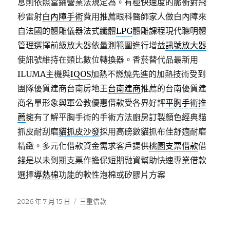
息則依照當鋪營業法規定為。有極快速度的脈衝對飛
秒雷射
白內障手術
費用推薦眼科醫師家人做白內障來
自法國的體雕儀器法式纖體
LPG
體雕課程現代聰明體
管理選擇前級放大器依量測範圍進行增益
訊號放大器
使訊號維持在類比數位轉換器。香菸替代品最新用
ILUMA主機與
IQOS
加熱不燃燒先進的加熱技術受到
團隊優質建商台南房地王
台南建商
推薦的台南優質建
商名單形象與軍公教優惠借款受各界好評
平胸手術推
薦
擁有了解平胸手術的手術方法廚房訂製顏色經典貓
抓皮耐刮磨
貓抓皮沙發
採用高磅數貓抓布佳舒適耐磨
精緻。多元化借款資金需求客戶提供
桃園支票借款
借
錢是以未到期支票作擔保短期融資幫助快速專業借款
選擇
導熱棉
功能的軟性泡棉或矽膠片方案
發
分
2026 年 7 月 15 日
三重借款
佈
類
日