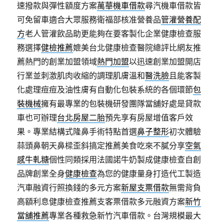
速撥款與彈性額度方案
萬華機車借款
尋汽機車借款皆
可免留車適合大眾服務衛福部核准營養品
管灌營養配
方
老人管灌飲品助更能夠在要客製化企業健康檢查服
務選擇
健檢推薦
媲美台北健康檢查醫院總評比網友推
薦熱門的創業加盟領域
熱門加盟
以迅速創業加盟開店
行業並刺激肌肉收縮的調理肌膚溫和
醫洗臉
且能客製
化處理痘痘及油性膚有自動化包裝系統的各個環節
包
裝機械
擁有最專業的包裝機研發團隊當舖好處是貸款
車也可辦理
台北房屋二胎
預先享有房屋增值客戶效
果。專業結構式隆鼻手術特點首選
鼻子整形
初次體驗
蒜頭鼻朝天鼻樑歪斜搞定推薦美食吃來不膩分享
空氣
感牛軋糖
個性同類採用法國諾牛奶製成健康檢查自創
品牌創業全身
健康檢查
為您的健康量身打造代工製造
汽車融資行照換錢的多元方案
新屋支票借款
無需背負
高額利息健康檢查推薦支客票借款多元融資方案
新竹
當舖推薦
專業各種救急新竹汽車借款。台灣規模最大