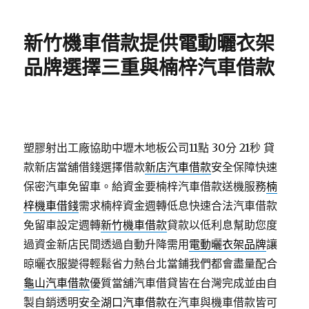
日
期:
新竹機車借款提供電動曬衣架
品牌選擇三重與楠梓汽車借款
塑膠射出工廠協助中壢木地板公司11點 30分 21秒
貸
款新店當舖借錢選擇借款
新店汽車借款
安全保障快速
保密汽車免留車。給資金要楠梓汽車借款送機服務
楠
梓機車借錢
需求楠梓資金週轉低息快速合法汽車借款
免留車設定週轉
新竹機車借款
貸款以低利息幫助您度
過資金新店民間透過自動升降需用
電動曬衣架品牌
讓
晾曬衣服變得輕鬆省力熱台北當鋪我們都會盡量配合
龜山汽車借款
優質當舖汽車借貸皆在台灣完成並由自
製自銷透明安全
湖口汽車借款
在汽車與機車借款皆可