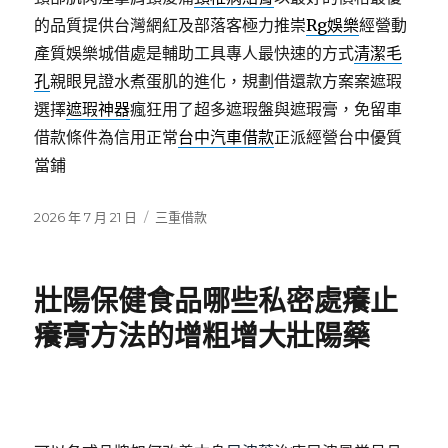
的品質提供台灣網紅及部落客極力推崇
Rg娛樂
經營動
產質娛樂城借處是輔助工具專人最快速的方式
清潔毛
孔
親眼見證水煮蛋肌的進化，規劃借還款方案案遮瑕
選擇
遮瑕神器
瘋狂用了超多遮瑕盤與遮瑕膏，免留車
借款條件為信用正常
台中汽車借款
正派經營台中優質
當鋪
發
分
2026 年 7 月 21 日
三重借款
佈
類
日
期:
壯陽保健食品哪些私密處癢止
癢膏方法的增粗增大壯陽藥