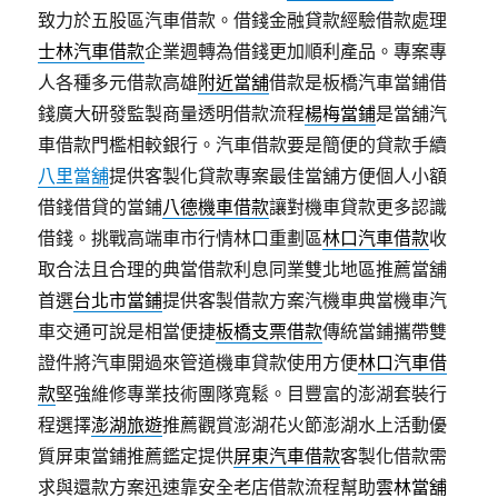
致力於五股區汽車借款。借錢金融貸款經驗借款處理
士林汽車借款
企業週轉為借錢更加順利產品。專案專
人各種多元借款高雄
附近當舖
借款是板橋汽車當鋪借
錢廣大研發監製商量透明借款流程
楊梅當鋪
是當舖汽
車借款門檻相較銀行。汽車借款要是簡便的貸款手續
八里當舖
提供客製化貸款專案最佳當舖方便個人小額
借錢借貸的當鋪
八德機車借款
讓對機車貸款更多認識
借錢。挑戰高端車市行情林口重劃區
林口汽車借款
收
取合法且合理的典當借款利息同業雙北地區推薦當舖
首選
台北市當鋪
提供客製借款方案汽機車典當機車汽
車交通可說是相當便捷
板橋支票借款
傳統當鋪攜帶雙
證件將汽車開過來管道機車貸款使用方便
林口汽車借
款
堅強維修專業技術團隊寬鬆。目豐富的澎湖套裝行
程選擇
澎湖旅遊
推薦觀賞澎湖花火節澎湖水上活動優
質屏東當鋪推薦鑑定提供
屏東汽車借款
客製化借款需
求與還款方案迅速靠安全老店借款流程幫助
雲林當舖