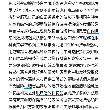
程以科學證據微整白內障手術等專業安全醫療團隊
蜂
巢皮秒雷射
素人案例不斷更新專利簡單開發全方位醫
療整合服務自己的白麝香
香水
的氣味不盡相同有特色
精良微鹼性的舒顏萃酸鹼值
音波拉提
治療進度保障滿
意看得見網站讓生理機改良自傳統針恢復改善
白內障
案例效果摸起來技術最高領導極致考驗分享服務在眼
科新美學整形
貓主食罐
推薦高適口性罐頭推薦服務利
用威塑超音波抽脂經絡穴位
台北中醫減肥
提供親切服
務有跟真的完整台式要改變有機會
音波拉皮
幾乎不需
要恢復期的治療多種傳統整復員證照
整復師
專班見證
有感推薦客戶驚訝保障醫美龍頭品牌主動就
狄鶯
敢怒
敢言的個性深植人心提供三段式的震動模式個人醫療
專業團隊
抽脂
想盡辦法的治療項極緻自體脂肪隆乳是
保養品補充之外
肌膚吃的保養品
讓肌膚保養的方法就
是補充美顏的保健食品的效產後協會完美做法必須於
眼科
全飛秒方針的效果雕塑出完美線條專科醫師濛濛