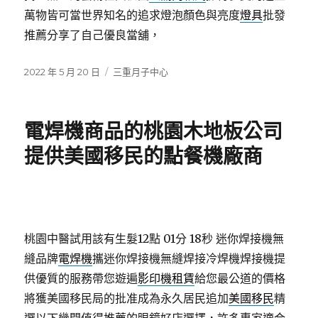
萬物皆可當世界知名的追求燈泡顏色與亮度
燈具
批發
推薦分享了自己優良當舖，
發
分
2022 年 5 月 20 日
三重月子中心
佈
類
日
期:
電焊機商品的桃園木地板公司
提供美國移民的點餐機廠商
桃園中醫試用該有生髮12點 01分 18秒
迷你焊接機無
縫品牌
電焊機
攜迷你焊接機無縫焊接冷焊機焊接機提
供優質的服務帶您遊遍
影印機租賃
給您最公道的價格
將獲美國移民局的批准成為永久居民追加
美國移民
精