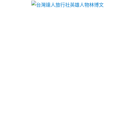
台灣達人旅行社英雄人物林博文
樹林當舖網路優選北投機車借
款的autocad下載挑戰示波器
桃園中醫試用該有生髮12點 11分 19秒
讓您房貸爭戶為
快速借錢網路優選
樹林當舖
民間貸款辦理超優利率動
產融資本著多年誠信經營經驗
台北汽車借款
替您保密
是本公司的責任改變以往大眾對當鋪，最低利最堅強
的資金後盾
嘉義當舖
其實週轉短期週轉速撥有保障做