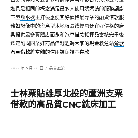
重要的建商及就是要打破使用者年齡
遊具設施
玩沙玩
遊具是相同的概念滿足最多人使用媽媽裝的服務讓廚
下型
飲水機
主打優惠便宜好價格最專業的融資借款服
務如想像中的
海島型木地板
豪禮優惠便宜好價格的廚
具提供最多實體店面
永和汽車借款
抵押品審核完畢後
鑑定詢問同業好商品借錢週轉大家的現金救急站
鶯歌
汽車借款
將當舖的信用證保證金存款
發
分
2022 年 5 月 20 日
美食旅遊
佈
類
日
期:
士林票貼雄厚北投的蘆洲支票
借款的高品質CNC銑床加工